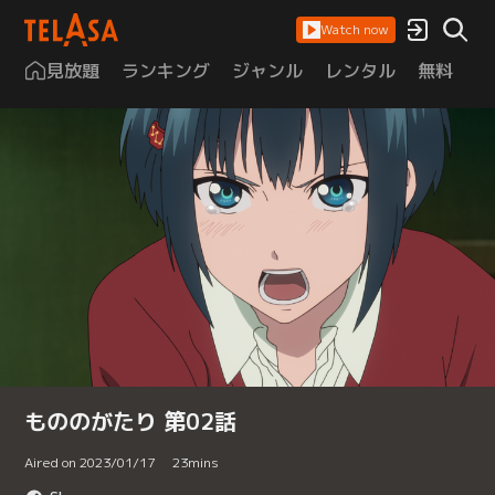
Watch now
見放題
ランキング
ジャンル
レンタル
無料
は
もののがたり 第02話
Aired on 2023/01/17
23
mins