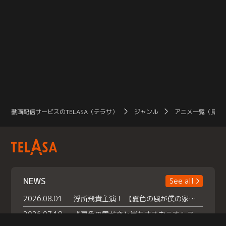
動画配信サービスのTELASA（テラサ）
ジャンル
アニメ一覧（見放
NEWS
See all
2026.08.01
浮所飛貴主演！ 【夏色の風が僕の家にやってきた】 本日よりテラサで独占配信スタート！
2026.07.18
『夏色の雲が恋と嵐をまきおこす』スペシャルメイキング 【Part1】2026年７月18日（土）23時30分～配信スタート！話題のシーンの裏側を大公開！豪華キャスト大集合！ 『武宮家 真夏の家族会議』開催！