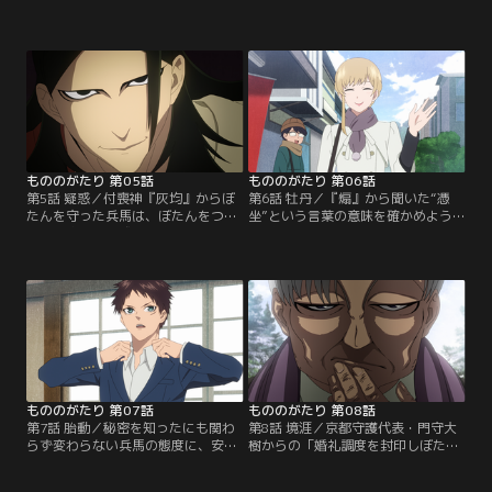
度”へ歩み寄ることを条件に言い渡
織』、“婚礼調度”全員の支持を得ら
された兵馬は、無事『薙』『鏡』
れた兵馬。改めてぼたんにこれまで
『硯』3名の支持を得ることに成功
の非礼を詫び、居候の権利を無事獲
した。特にぼたんへの想いが深く警
得する。和やかな雰囲気で、握手を
戒心の強い『結』との関係修復を心
交わし和解する最中、“婚礼調度”た
配する薙たちを他所に、兵馬は
ちに呼び出される2人。中央に
『結』の塞眼代行の務めに同行する
『寿』の酒樽・「旦那様候補ご来
ことに。ギクシャクした雰囲気の2
臨」と書かれた断幕がかかる居間に
人の前に…。
通され、困惑する兵馬。
もののがたり 第05話
もののがたり 第06話
第5話 疑惑／付喪神『灰均』からぼ
第6話 牡丹／『煽』から聞いた“憑
たんを守った兵馬は、ぼたんをつけ
坐”という言葉の意味を確かめよう
狙う付喪神を警戒し、塞眼秘伝の御
とぼたんに「付き合って欲しい」と
札を屋敷の周囲に貼り回ってしま
告げる兵馬。びっくりしたぼたんは
う。しかし長月家には『匣』の強力
逃げるように走り去ってしまう。
な結界があり、御札は不要であると
『羽織』は、ぼたんを守るため秘密
『薙』に諭され回収に向かうこと
を知りたがる兵馬に、ぼたんを尾行
に。街中で御札を剥がす兵馬のもと
するデートを持ちかける。そこで兵
に、内部調査や諜報活動を主な仕事
馬が目の当たりにしたのは…。
とする新たな付喪神『袿』と『煽』
が現れる。
もののがたり 第07話
もののがたり 第08話
第7話 胎動／秘密を知ったにも関わ
第8話 境涯／京都守護代表・門守大
らず変わらない兵馬の態度に、安心
樹からの「婚礼調度を封印しぼたん
するぼたん。距離がぐっと縮まった
を排除してほしい」という依頼を断
2人の関係に喜ぶ『羽織』と
った兵馬。大樹は力でねじ伏せよう