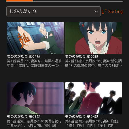
もののがたり
Sorting
もののがたり 第01話
もののがたり 第02話
第1話 兵馬／付喪神を、常世へ還す
第2話 汀線／長月家の付喪神“婚礼調
生業--“塞眼”。塞眼御三家の一つ・
度”との戦闘の最中、家主の長月ぼ
岐家の次期当主である兵馬は、付喪
たんが帰宅。兵馬と衝突する“婚礼
神を手当たり次第に封じてしまう問
調度”を叱るぼたん。人と付喪神の
題児。見かねた現当主であり祖父の
距離の近さを目の当たりにした兵馬
造兵に、荒療治として付喪神と共棲
は、ぼたんが“婚礼調度”にたぶらか
する長月家への居候を命じられる。
されているのではないかと誤解して
「一年間の居候を果たさなければ塞
しまう。ぼたんを案ずる思いから、
眼の資格を剥奪する」と告げられ、
目を覚ますように諭す兵馬。
しぶしぶ長月家のある京都に向かう
ことになった兵馬。
もののがたり 第03話
もののがたり 第04話
第3話 溢流／長月家への居候を続行
第4話 密契／長月家の付喪神『薙』
するために、3日以内に“婚礼調
『鏡』『硯』『結』『匣』『羽