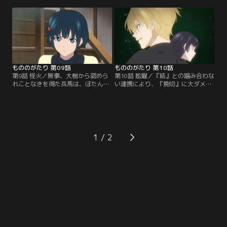
『鏡』。婚礼調度のぼたんへの“想
と、次々と傀儡符のついた付喪神を
い”に触れて付喪神に対する認識が
繰り出し、兵馬を攻撃する。難なく
徐々に変化しつつある兵馬であっ
封印していく兵馬であったが、人間
た。そんな中、岐と長月家の関係性
に敵意がなかったはずの見知った付
を調査していた諜報員の『煽』が言
喪神『薬研』の登場に動揺してしま
伝を持って再び現れる。
う。
もののがたり 第09話
もののがたり 第10話
第9話 怪火／無事、大樹から認めら
第10話 眩耀／『結』との噛み合わな
れことなきを得た兵馬は、ぼたんと
い連携により、『挽切』に大ダメー
共に京都を散策することに。『唐
ジを与えることに成功した兵馬。壊
傘』によって兄姉が殺され全ての付
れかけの『挽切』は器の役割に従っ
喪神を憎んでいた兵馬であったが、
て生きているにもかかわらず仕打ち
徐々に認識に変化が現れているとぼ
を受けることに納得がいかないと主
たんに告げる。想いを打ち明け、さ
張する。器にこだわり己を生きよう
らに距離が縮まる二人であった---
としない『挽切』に、現世に生きる
1
-。
資格はないと告げる門守は、情けを
かけることなく『挽切』を処分する
のだった。