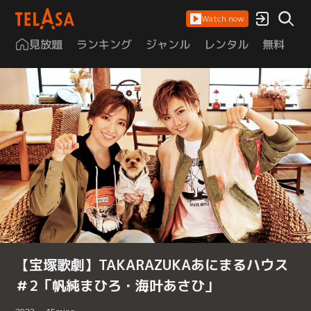
Watch now
見放題
ランキング
ジャンル
レンタル
無料
は
【宝塚歌劇】TAKARAZUKAあにまるハウス
＃2「帆純まひろ・海叶あさひ」