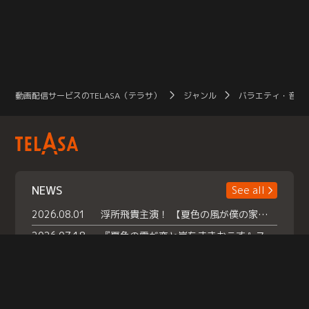
動画配信サービスのTELASA（テラサ）
ジャンル
バラエティ・音楽
NEWS
See all
2026.08.01
浮所飛貴主演！ 【夏色の風が僕の家にやってきた】 本日よりテラサで独占配信スタート！
2026.07.18
『夏色の雲が恋と嵐をまきおこす』スペシャルメイキング 【Part1】2026年７月18日（土）23時30分～配信スタート！話題のシーンの裏側を大公開！豪華キャスト大集合！ 『武宮家 真夏の家族会議』開催！
2026.07.15
救命医・遥（今田）の《心揺さぶる過去》や、 麻酔科医・権野（船越英一郎）の《謎多きプライベート》など… 《知られざるエピソード》を独占配信！