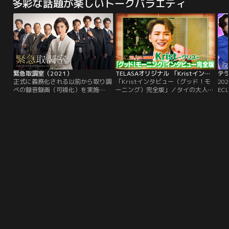
多彩な話題が楽しいトークバラエティ
緊急取調室（2021）
TELASAオリジナル 「Kristインタビュー（グッド！モーニング）完全版」
正式に義務化される以前から取り調
「Kristインタビュー（グッド！モ
20
べの録音録画（可視化）を実施
ーニング）完全版」／タイの大人気
EC
し、“深い人間力”を基盤にした泥臭
俳優Krist（クリス）。2022年8月
ァー
い取り調べで“被疑者の動機解明”に
開催の「GMMTV FAN FEST 2022
ン）
貢献してきたキントリ。ですが、今
LIVE IN JAPAN」のため来日した
Upo
や取り調べの完全可視化は当たり前
Kristに「グッド！モーニング」で
G
の時代。取り調べ動画や監視カメラ
のスペシャルインタビューが実現！
Po
の映像など、逮捕に踏み切る際に最
さらにテレビ朝日を散策する様子に
ィ
重要視される“明確な証拠”も入手し
も密着！
やすくなりました。そんな中…。