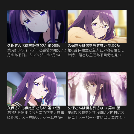
そうと手に取ると、それはエッチな
う学校内であっても、モブ男子の白
本だった。動揺で固まっていると、
石くんにとっては縁もゆかりもない
なぜかモブであるはずの白石くん
ただの平日--のはずだったのだ
に、店員の女性が声を掛けてき
が……。席に座ると、机の中に違和
て…。そしてある冬の日。久保さん
感が。確認してみると、ハート形の
とメッセージをしていた白石くん
チョコクッキーが入っていた！思わ
は、遊びに誘われる。日取りを決め
ず五度見をした上に、机に頭をぶつ
た後…。
ける白石くん。
久保さんは僕を許さない 第05話
久保さんは僕を許さない 第06話
第5話 ホワイトデーと感情の宛先／3
第6話 保健室と主人公／物を落とし
月のある日。カレンダーの3月14日
た時、落とし主である自分を見つけ
に「ホワイトデー」の表記があるこ
てもらえない白石くんだったが、ハ
とに気が付いた白石くんは、バレン
ンカチを落としたその日は、後ろを
タインデーに自分の机の中に入って
歩いていた女の子が拾って声をかけ
いたチョコクッキーのことを思い出
てくれた。不思議に思っていると、
していた。日ごろ店員さんに気付い
ひょんなことから彼女が久保さんの
てすらもらえないところ、意を決し
従妹・沙貴であり、本屋さんで出会
てお返しを購入し、迎えたホワイト
った女性が久保さんの姉・明菜だと
デー当日。白石くんは久保さんを廊
知ることになる。
下に呼び出して…？
久保さんは僕を許さない 第07話
久保さんは僕を許さない 第08話
第7話 お泊まり会と次の学年／無事
第8話 お花見とすれ違い／明日はお
に期末テストを終え、ゲームを没収
花見！スーパーへ買い出しに訪れた
されずに済んだ白石くん。けれど、
久保さん、沙貴、明菜の3人は、そ
三学期が終わるということは、そろ
こで誠太を連れた白石くんの姿を発
そろクラス替えが行われるというこ
見する。いつものように二人へ話し