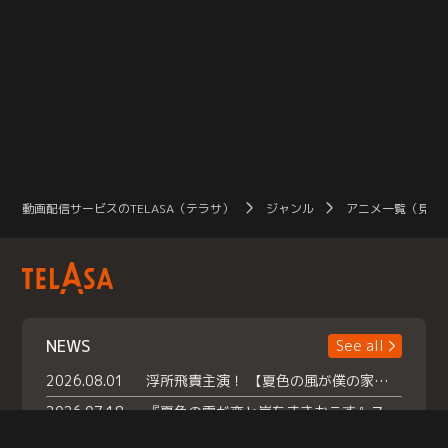
動画配信サービスのTELASA（テラサ）
ジャンル
アニメ一覧（見放
NEWS
See all
2026.08.01
浮所飛貴主演！ 【夏色の風が僕の家にやってきた】 本日よりテラサで独占配信スタート！
2026.07.18
『夏色の雲が恋と嵐をまきおこす』スペシャルメイキング 【Part1】2026年７月18日（土）23時30分～配信スタート！話題のシーンの裏側を大公開！豪華キャスト大集合！ 『武宮家 真夏の家族会議』開催！
2026.07.15
救命医・遥（今田）の《心揺さぶる過去》や、 麻酔科医・権野（船越英一郎）の《謎多きプライベート》など… 《知られざるエピソード》を独占配信！