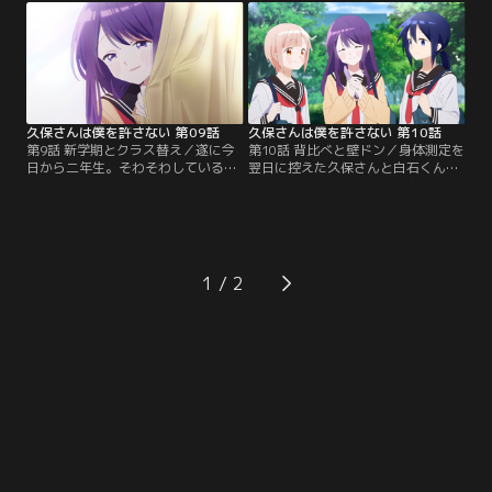
と。久保さんに見つかる日々も、も
かける久保さんだったが、誠太は初
う終わりかもしれない--。そんな寂
めて会った沙貴に一目惚れ……！？
しさを感じ始めていた。一方で久保
さらに、その様子を眺めていた明菜
さんも、葉月の家で行われたお泊ま
に、白石くんと誠太はお花見に誘わ
り会でクラス替えの話が出ると、自
れることになる。しかし、翌日のお
然と白石くんのことが…。
花見の席では…。
久保さんは僕を許さない 第09話
久保さんは僕を許さない 第10話
第9話 新学期とクラス替え／遂に今
第10話 背比べと壁ドン／身体測定を
日から二年生。そわそわしている同
翌日に控えた久保さんと白石くん。
級生たちをよそに、教室に入った白
もしかしたら、白石くんの身長を追
石くんが自分の席を探していると、
い抜いているかも？と、久保さんは
「白石くんの席はね……」と話しか
白石くんに背比べを提案する。壁に
けられる。そこには、これまでと同
背中をくっつけて、定規で白石くん
じように久保さんの姿があった。葉
の身長を測ったあと、今度は同じ要
月と玉緒も同じクラスだったことが
領で白石くんが久保さんの身長を測
1
わかり、迎えたホームルームでの委
ろうとするも、自分の身長の位置で
員会決め。去年と同じ環境委員にな
定規を固定しようとする体勢が、ま
った白石くんだったが…。
るで壁ドンのような…。