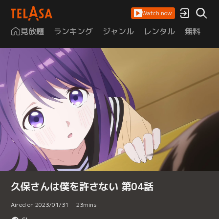
Watch now
見放題
ランキング
ジャンル
レンタル
無料
は
久保さんは僕を許さない 第04話
Aired on 2023/01/31
23
mins