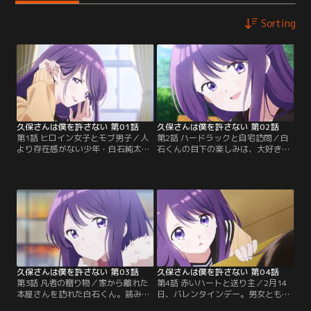
Sorting
久保さんは僕を許さない 第01話
久保さんは僕を許さない 第02話
第1話 ヒロイン女子とモブ男子／人
第2話 ハードラックと自宅訪問／白
より存在感がない少年・白石純太。
石くんの目下の楽しみは、大好きな
クラスメイトや先生に認識されな
漫画の最新刊。意気揚々と書店に向
い、青春のステージにも上がれない-
かうものの、なんと自動ドアが反応
-。でも、そんなモブ男子である彼の
しないため、中に入ることができな
ことを、隣の席のヒロイン女子・久
い！立ち尽くす白石くんだったが、
保渚咲だけは見つけてくる。ある
たまたま通りがかった久保さんのお
日、白石くんがどのくらいみんなに
かげで、何とか店内へ入ることに成
気付かれないのか気になった久保さ
功する。久保さんはそこまで白石く
んは「授業中、立っても気づかれな
んが好きになっている漫画に興味を
かったりして」と…。
抱き…。
久保さんは僕を許さない 第03話
久保さんは僕を許さない 第04話
第3話 凡者の贈り物／家から離れた
第4話 赤いハートと送り主／2月14
本屋さんを訪れた白石くん。読み捨
日、バレンタインデー。男女ともに
てられていた本を見つけて、元に戻
どことなくそわそわとした空気が漂