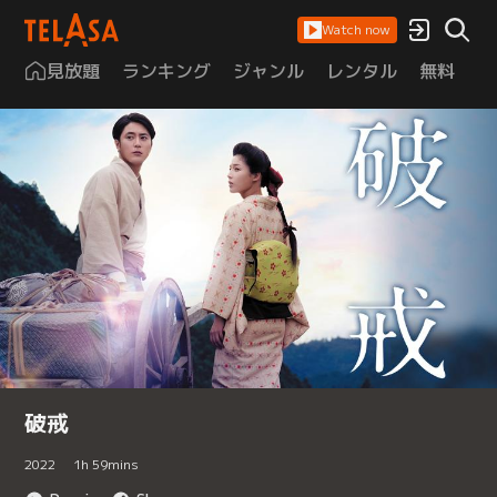
Watch now
見放題
ランキング
ジャンル
レンタル
無料
は
破戒
2022
1
h
59
mins