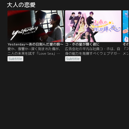
大人の恋愛
Yesterday～あの日刻んだ愛の痕～
コ・ホの星が輝く夜に
そ
愛か、復讐か--深く刻まれた傷が、
広告会社の平凡な社員コ・ホは、自
「
二人の未来を試す「Love Sea」
身の能力を発揮すべくウェブマガジ
メ
「Love in The Air」Fort＆Peat待
ンにコラムを寄稿中。グルメ、スポ
そ
Subtitle
Subtitle
望の再共演！傷つくほどに求め合う
ット、シチュエーションなどを星の
ど
ダーク・ロマンティック・ラブスト
数で評価し、しまいには男にも星を
い
ーリー。
あげて比べ始める…。そんな彼女に
前
近づく5人の男たち。性悪なチーム
咲
長、同じ会社に入ってきた元彼氏、
れ
遊び人の後輩、変わり者だが優しい
課長、ダンディーな中年の理事ま
で！その中で揺れ動く、コ・ホの恋
の行方は？