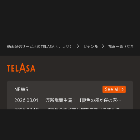
動画配信サービスのTELASA（テラサ）
ジャンル
邦画一覧（見放題
NEWS
See all
2026.08.01
浮所飛貴主演！ 【夏色の風が僕の家にやってきた】 本日よりテラサで独占配信スタート！
2026.07.18
『夏色の雲が恋と嵐をまきおこす』スペシャルメイキング 【Part1】2026年７月18日（土）23時30分～配信スタート！話題のシーンの裏側を大公開！豪華キャスト大集合！ 『武宮家 真夏の家族会議』開催！
2026.07.15
救命医・遥（今田）の《心揺さぶる過去》や、 麻酔科医・権野（船越英一郎）の《謎多きプライベート》など… 《知られざるエピソード》を独占配信！