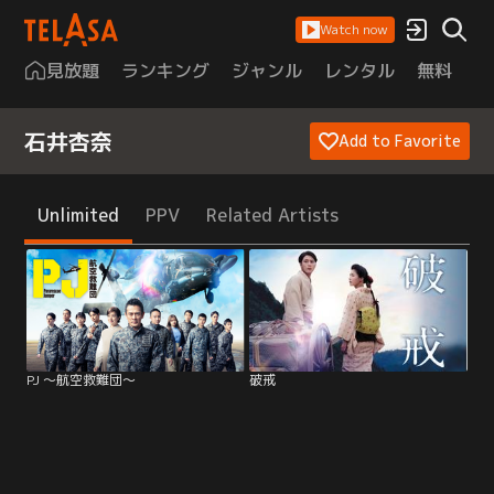
Watch now
見放題
ランキング
ジャンル
レンタル
無料
は
石井杏奈
Add to Favorite
Unlimited
PPV
Related Artists
PJ ～航空救難団～
破戒