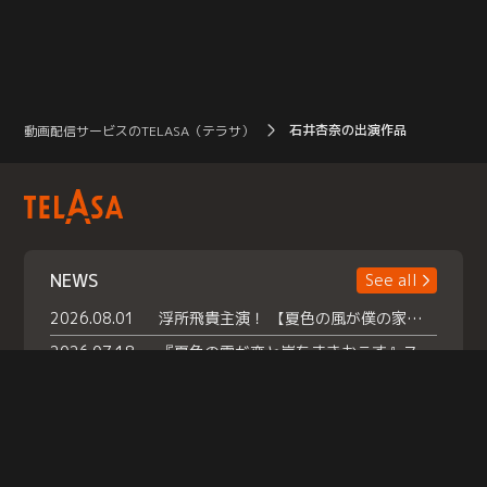
石井杏奈の出演作品
動画配信サービスのTELASA（テラサ）
NEWS
See all
2026.08.01
浮所飛貴主演！ 【夏色の風が僕の家にやってきた】 本日よりテラサで独占配信スタート！
2026.07.18
『夏色の雲が恋と嵐をまきおこす』スペシャルメイキング 【Part1】2026年７月18日（土）23時30分～配信スタート！話題のシーンの裏側を大公開！豪華キャスト大集合！ 『武宮家 真夏の家族会議』開催！
2026.07.15
救命医・遥（今田）の《心揺さぶる過去》や、 麻酔科医・権野（船越英一郎）の《謎多きプライベート》など… 《知られざるエピソード》を独占配信！