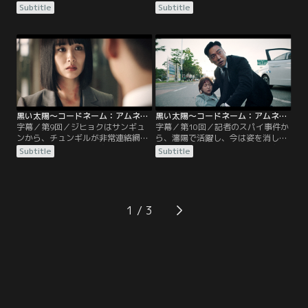
る。犯人は、ジェイの元上司で自殺
門。サンギュンを捜索する責任者
Subtitle
Subtitle
したチェ・イルラク課長の息子サン
は、ジヒョクのかつての同僚で今は
ギュン。ジヒョクはチュンギルから
国内部門のソ・スヨンチーム長。密
聞いた話を確認しようとするが、情
かにサンギュンと接触しようとする
報はサーバーから消されていた。ジ
ジヒョクとジェイに、スヨンはいき
ヒョクとジェイは、国情院に追われ
り立つ。結局、サンギュンは逮捕さ
るサンギュンに接触する。「1年前
れるが、国情院のサーバーにサンギ
の約束を覚えているか」と聞かれた
ュンが仕込んだウイルスが広が
ジヒョクは……。
り……。
黒い太陽～コードネーム：アムネシア～ 第09話／字幕
黒い太陽～コードネーム：アムネシア～ 第10話／字幕
字幕／第9回／ジヒョクはサンギュ
字幕／第10回／記者のスパイ事件か
ンから、チュンギルが非常連絡網を
ら、瀋陽で活躍し、今は姿を消した
使って助けを求めた人物が、スヨン
潜入工作員チャン・チョヌの存在が
Subtitle
Subtitle
だったと聞かされる。彼女の首を絞
浮かび上がる。チョヌをあぶり出す
めて問い詰めるが、そのまま気を失
計画を立てるジヒョクとジェイ。一
い倒れるジヒョク。彼はスヨンに謝
方、チョヌはジヒョクを監視してい
罪するが、一方で彼女に疑惑を持ち
た。ジェイの調査で、チョヌとスヨ
調査を始める。ジェイはスヨンの依
ンの関係が明らかになるが、ジェイ
1
頼で、脱北者出身の記者が、北朝鮮
がチョヌにさらわれてしまう。チョ
に脱北者の情報を流した事件を調査
ヌはジヒョクに、この件から手を引
する。
けと警告する。