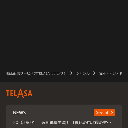
動画配信サービスのTELASA（テラサ）
ジャンル
海外・アジアドラ
NEWS
See all
2026.08.01
浮所飛貴主演！ 【夏色の風が僕の家にやってきた】 本日よりテラサで独占配信スタート！