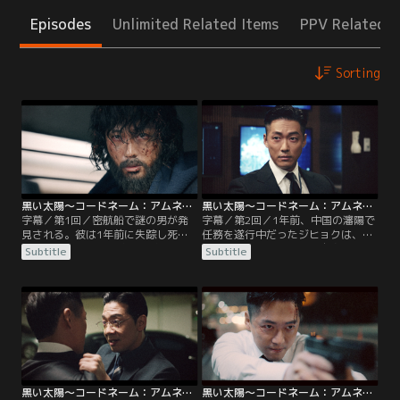
Episodes
Unlimited Related Items
PPV Related I
Sorting
黒い太陽～コードネーム：アムネシア～ 第01話／字幕
黒い太陽～コードネーム：アムネシア～ 第02話／字幕
字幕／第1回／密航船で謎の男が発
字幕／第2回／1年前、中国の瀋陽で
見される。彼は1年前に失踪し死亡
任務を遂行中だったジヒョクは、パ
扱いになっていた国家情報院の要
ートナーを惨殺され、彼自身は行方
Subtitle
Subtitle
員、ハン・ジヒョクだった。ジヒョ
不明となっていた。ジヒョクはカン
クは、この1年間の記憶をすべて失
局長に、この件を調査させてくれと
っていた。彼の元直属の上司ハ・ド
訴えるが、犯罪情報統合センターの
ンギュンチーム長、カン・ピロ海外
現場支援チームに配属される。パー
情報局長、海外部門の責任者ト・ジ
トナーは情報分析室出身のユ・ジェ
ンスク次長は、ジヒョク発見の報を
イ。ある日、マンションの窓から見
聞き、歓迎するどころか当惑した面
えるライトが気になったジヒョク
持ちだ。
は……。
黒い太陽～コードネーム：アムネシア～ 第03話／字幕
黒い太陽～コードネーム：アムネシア～ 第04話／字幕