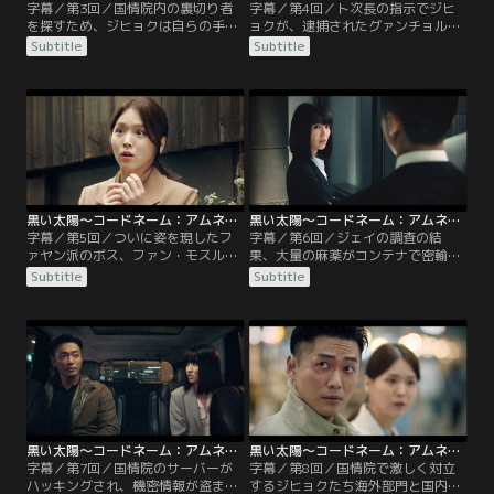
字幕／第3回／国情院内の裏切り者
字幕／第4回／ト次長の指示でジヒ
を探すため、ジヒョクは自らの手で
ョクが、逮捕されたグァンチョルを
記憶を消していた。そんな中、アイ
取り調べることになる。暴力的な尋
Subtitle
Subtitle
ドル歌手が麻薬を使用し死亡した事
問をするジヒョクにグァンチョル
件から、北朝鮮産の麻薬を韓国に流
は、「お前は死んだも同然だ」と叫
通させているファヤン派の情報が入
ぶ。グァンチョルの運転手をしてい
る。1年前のジヒョクの任務も、こ
た男に、何か思い出したら連絡をく
のファヤン派がらみだった。組織の
れと自分の連絡先を教えるジヒョ
ナンバー2チャン・グァンチョルが
ク。警察署を後にするが、その頃フ
韓国に入国したことを知ったハチー
ァヤン派が大挙して警察署を襲い署
ム長は……。
は大混乱となる。
黒い太陽～コードネーム：アムネシア～ 第05話／字幕
黒い太陽～コードネーム：アムネシア～ 第06話／字幕
字幕／第5回／ついに姿を現したフ
字幕／第6回／ジェイの調査の結
ァヤン派のボス、ファン・モスル。
果、大量の麻薬がコンテナで密輸さ
ジヒョクは監視カメラの映像から、
れることをつかむジヒョク。港でコ
Subtitle
Subtitle
瀋陽での情報提供者チュンギルがフ
ンテナを調べていたジヒョクはファ
ァヤン派として韓国にいることを知
ヤン派に捕まる。ホテルでモスルに
る。1人で調査を続けるため、ト次
拷問されるジヒョクは、ペク謀士と
長に1週間の休暇を申請するジヒョ
呼ばれる謎の人物が背後にいること
ク。ト次長はジヒョクの意図を知り
を知る。飲み込んでいたGPSを吐き
ながら許可する。ジヒョクはジェイ
だして壊すのを合図に、ジェイが慣
に、チュンギルの捜索に協力してく
れない拳銃を手にホテルの部屋に突
れと頼む。
入する……。
黒い太陽～コードネーム：アムネシア～ 第07話／字幕
黒い太陽～コードネーム：アムネシア～ 第08話／字幕
字幕／第7回／国情院のサーバーが
字幕／第8回／国情院で激しく対立
ハッキングされ、機密情報が盗まれ
するジヒョクたち海外部門と国内部