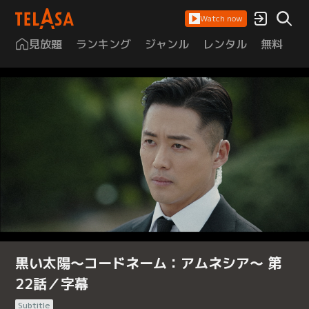
Watch now
見放題
ランキング
ジャンル
レンタル
無料
は
黒い太陽～コードネーム：アムネシア～ 第
22話／字幕
Subtitle