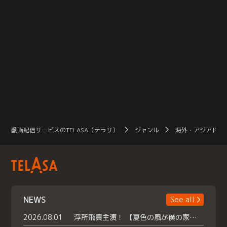
動画配信サービスのTELASA（テラサ）
ジャンル
海外・アジアドラ
NEWS
See all
2026.08.01
浮所飛貴主演！ 【夏色の風が僕の家にやってきた】 本日よりテラサで独占配信スタート！