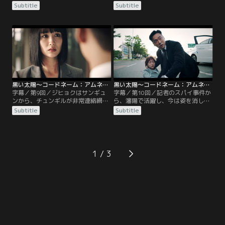
る。犯人は、ジェイの元上司で自殺
門。サンギュンを捜索する責任者
Subtitle
Subtitle
したチェ・イルラク課長の息子サン
は、ジヒョクのかつての同僚で今は
ギュン。ジヒョクはチュンギルから
国内部門のソ・スヨンチーム長。密
聞いた話を確認しようとするが、情
かにサンギュンと接触しようとする
報はサーバーから消されていた。ジ
ジヒョクとジェイに、スヨンはいき
ヒョクとジェイは、国情院に追われ
り立つ。結局、サンギュンは逮捕さ
るサンギュンに接触する。「1年前
れるが、国情院のサーバーにサンギ
の約束を覚えているか」と聞かれた
ュンが仕込んだウイルスが広が
ジヒョクは……。
り……。
黒い太陽～コードネーム：アムネシア～ 第09話／字幕
黒い太陽～コードネーム：アムネシア～ 第10話／字幕
字幕／第9回／ジヒョクはサンギュ
字幕／第10回／記者のスパイ事件か
ンから、チュンギルが非常連絡網を
ら、瀋陽で活躍し、今は姿を消した
使って助けを求めた人物が、スヨン
潜入工作員チャン・チョヌの存在が
Subtitle
Subtitle
だったと聞かされる。彼女の首を絞
浮かび上がる。チョヌをあぶり出す
めて問い詰めるが、そのまま気を失
計画を立てるジヒョクとジェイ。一
い倒れるジヒョク。彼はスヨンに謝
方、チョヌはジヒョクを監視してい
罪するが、一方で彼女に疑惑を持ち
た。ジェイの調査で、チョヌとスヨ
調査を始める。ジェイはスヨンの依
ンの関係が明らかになるが、ジェイ
1
頼で、脱北者出身の記者が、北朝鮮
がチョヌにさらわれてしまう。チョ
に脱北者の情報を流した事件を調査
ヌはジヒョクに、この件から手を引
する。
けと警告する。