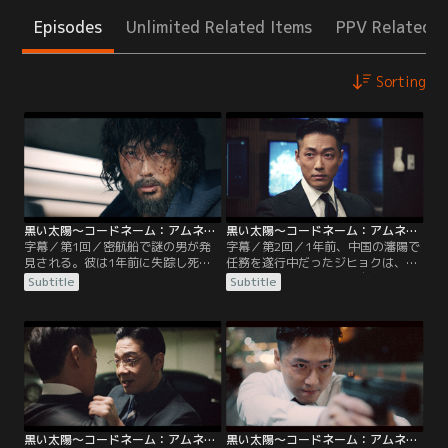
Episodes
Unlimited Related Items
PPV Related I
Sorting
黒い太陽～コードネーム：アムネシア～ 第01話／字幕
黒い太陽～コードネーム：アムネシア～ 第02話／字幕
字幕／第1回／密航船で謎の男が発
字幕／第2回／1年前、中国の瀋陽で
見される。彼は1年前に失踪し死亡
任務を遂行中だったジヒョクは、パ
扱いになっていた国家情報院の要
ートナーを惨殺され、彼自身は行方
Subtitle
Subtitle
員、ハン・ジヒョクだった。ジヒョ
不明となっていた。ジヒョクはカン
クは、この1年間の記憶をすべて失
局長に、この件を調査させてくれと
っていた。彼の元直属の上司ハ・ド
訴えるが、犯罪情報統合センターの
ンギュンチーム長、カン・ピロ海外
現場支援チームに配属される。パー
情報局長、海外部門の責任者ト・ジ
トナーは情報分析室出身のユ・ジェ
ンスク次長は、ジヒョク発見の報を
イ。ある日、マンションの窓から見
聞き、歓迎するどころか当惑した面
えるライトが気になったジヒョク
持ちだ。
は……。
黒い太陽～コードネーム：アムネシア～ 第03話／字幕
黒い太陽～コードネーム：アムネシア～ 第04話／字幕