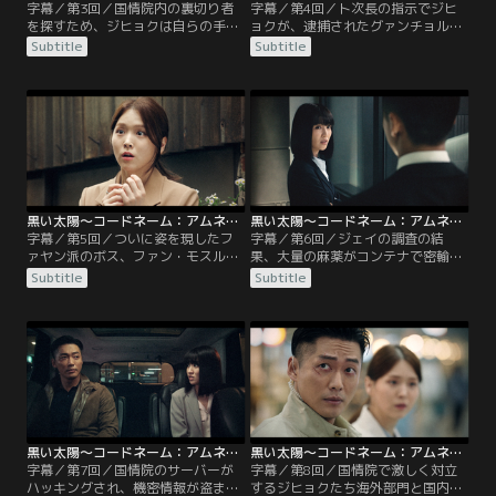
字幕／第3回／国情院内の裏切り者
字幕／第4回／ト次長の指示でジヒ
を探すため、ジヒョクは自らの手で
ョクが、逮捕されたグァンチョルを
記憶を消していた。そんな中、アイ
取り調べることになる。暴力的な尋
Subtitle
Subtitle
ドル歌手が麻薬を使用し死亡した事
問をするジヒョクにグァンチョル
件から、北朝鮮産の麻薬を韓国に流
は、「お前は死んだも同然だ」と叫
通させているファヤン派の情報が入
ぶ。グァンチョルの運転手をしてい
る。1年前のジヒョクの任務も、こ
た男に、何か思い出したら連絡をく
のファヤン派がらみだった。組織の
れと自分の連絡先を教えるジヒョ
ナンバー2チャン・グァンチョルが
ク。警察署を後にするが、その頃フ
韓国に入国したことを知ったハチー
ァヤン派が大挙して警察署を襲い署
ム長は……。
は大混乱となる。
黒い太陽～コードネーム：アムネシア～ 第05話／字幕
黒い太陽～コードネーム：アムネシア～ 第06話／字幕
字幕／第5回／ついに姿を現したフ
字幕／第6回／ジェイの調査の結
ァヤン派のボス、ファン・モスル。
果、大量の麻薬がコンテナで密輸さ
ジヒョクは監視カメラの映像から、
れることをつかむジヒョク。港でコ
Subtitle
Subtitle
瀋陽での情報提供者チュンギルがフ
ンテナを調べていたジヒョクはファ
ァヤン派として韓国にいることを知
ヤン派に捕まる。ホテルでモスルに
る。1人で調査を続けるため、ト次
拷問されるジヒョクは、ペク謀士と
長に1週間の休暇を申請するジヒョ
呼ばれる謎の人物が背後にいること
ク。ト次長はジヒョクの意図を知り
を知る。飲み込んでいたGPSを吐き
ながら許可する。ジヒョクはジェイ
だして壊すのを合図に、ジェイが慣
に、チュンギルの捜索に協力してく
れない拳銃を手にホテルの部屋に突
れと頼む。
入する……。
黒い太陽～コードネーム：アムネシア～ 第07話／字幕
黒い太陽～コードネーム：アムネシア～ 第08話／字幕
字幕／第7回／国情院のサーバーが
字幕／第8回／国情院で激しく対立
ハッキングされ、機密情報が盗まれ
するジヒョクたち海外部門と国内部