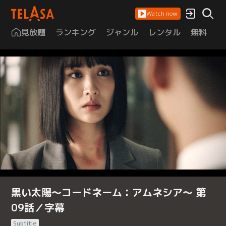
Watch now
見放題
ランキング
ジャンル
レンタル
無料
は
黒い太陽～コードネーム：アムネシア～ 第
09話／字幕
Subtitle