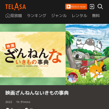
Watch now
見放題
ランキング
ジャンル
レンタル
無料
は
映画ざんねんないきもの事典
2022
1
h
31
mins