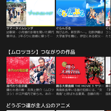
サマータイムレンダ
ぐらんぶる
ぐら
幼馴染・小舟潮の訃報を聞いた網代
飛び込め、新世界へ--。北原伊織は
コ
慎平は、2年ぶりに故郷に帰ってき
大学進学を機に、伊豆にある叔父の
た
た。しかし、親友・菱形窓は「潮の
ダイビングショップ「グランブル
伊豆
死には不審な点があり、他殺の可能
ー」へ居候することになった。聞こ
居
性がある」と慎平に告げる。翌日、
えてくる潮騒、照り付ける太陽、一
「
【ムロツヨシ】つながりの作品
慎平はある不吉な噂を耳にする。
緒に暮らすことになるかわいい従姉
の
妹…青春のキャンパスライフ！そん
に
な伊織を待ち受けていたのは--野球
気
拳以外のジャンケンを知らない屈強
原
な男どもだった！！
の
た
活
ぎ
ビン
身代わり忠臣蔵
踊る大捜査線 THE MOVIE 3 ヤツらを解放せよ！
カ
嫌われ者の殿・吉良上野介（ムロツ
青島係長率いる強行犯係には、“女
『踊
こ
ヨシ）が江戸城内で斬られ、あの世
青島”と呼ばれる夏美、念願の刑事
国
酌
行き！斬った赤穂藩主は当然切腹。
になった緒方、今や長官官房審議官
誘
り
だが、殿を失った吉良家も幕府の謀
にまで出世した室井警視監によって
殺
の
どうぶつ達が主人公のアニメ
略によって、お家存亡の危機に！！
湾岸署に配属された新人刑事の和久
は
ル
そんな一族の大ピンチを切り抜ける
がいた。引越し作業に取り組む中、
査