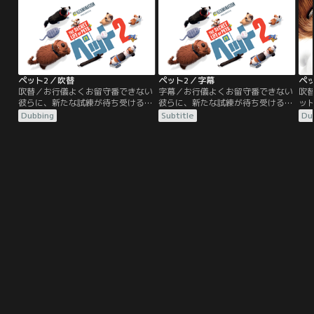
べく、上野介にそっくりな弟の坊
湾岸署管内で次々と事件が発生す
っ
主・孝証（ムロツヨシ）が身代わり
る！金庫破りやバスジャック。そし
に
となって幕府をダマす、前代未聞の
て引越し作業の混乱の中…。
針
【身代わりミッション】に挑む！
起
子
ペット2／吹替
ペット2／字幕
ペ
吹替／お行儀よくお留守番できない
字幕／お行儀よくお留守番できない
吹
彼らに、新たな試練が待ち受ける！
彼らに、新たな試練が待ち受ける！
ッ
キミを守りたい…愛する家族（ペッ
キミを守りたい…愛する家族（ペッ
で
Dubbing
Subtitle
Du
ト）たちの、成長と勇気と絆に感
ト）たちの、成長と勇気と絆に感
う
動！！NYマンハッタンで飼い主の
動！！NYマンハッタンで飼い主の
て
ケイティに愛されて暮らすテリア系
ケイティに愛されて暮らすテリア系
ー
のマックスと、相棒の大型犬デュー
のマックスと、相棒の大型犬デュー
住
ク。ケイティは結婚し、息子のリア
ク。ケイティは結婚し、息子のリア
愛
ムが誕生。臆病で心配性のマックス
ムが誕生。臆病で心配性のマックス
と
は、リアムを我が子のように可愛が
は、リアムを我が子のように可愛が
じ
るあまりいつも不安で…。
るあまりいつも不安で…。
て