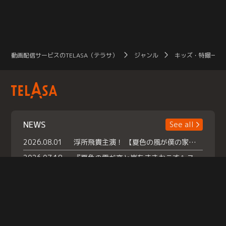
動画配信サービスのTELASA（テラサ）
ジャンル
キッズ・特撮一覧
NEWS
See all
2026.08.01
浮所飛貴主演！ 【夏色の風が僕の家にやってきた】 本日よりテラサで独占配信スタート！
2026.07.18
『夏色の雲が恋と嵐をまきおこす』スペシャルメイキング 【Part1】2026年７月18日（土）23時30分～配信スタート！話題のシーンの裏側を大公開！豪華キャスト大集合！ 『武宮家 真夏の家族会議』開催！
2026.07.15
救命医・遥（今田）の《心揺さぶる過去》や、 麻酔科医・権野（船越英一郎）の《謎多きプライベート》など… 《知られざるエピソード》を独占配信！