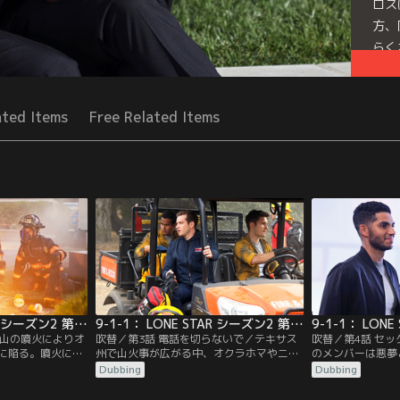
ロス
方、
らく
Seri
ated Items
Free Related Items
9-1-1： LONE STAR シーズン2 第02話／吹替
9-1-1： LONE STAR シーズン2 第03話／吹替
／火山の噴火によりオ
吹替／第3話 電話を切らないで／テキサス
吹替／第4話 セッ
に陥る。噴火によ
州で山火事が広がる中、オクラホマやニュ
のメンバーは悪夢
ーをする大学生や
ーメキシコなどから資材と人員が提供さ
ける。グレースは
Dubbing
Dubbing
った…。地質調査
れ、ロサンゼルスの118分署からも応援が
王様と奴隷を助け
マによる被害は拡
到着。そんな中、山火事に巻き込まれ、キ
ーウェンとグウィ