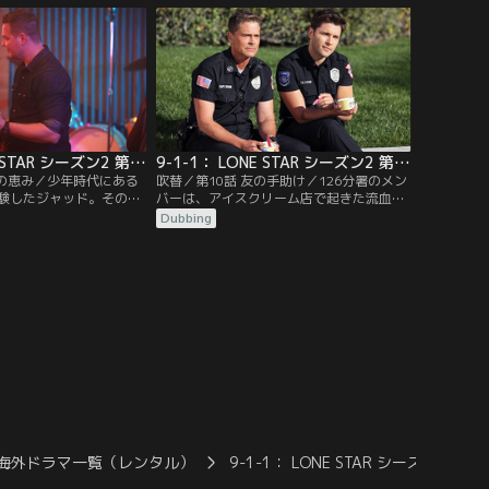
元には昔から関係のある
父と娘が命の危険にさらされる恐ろしい高
速道路の事故現場に到着する。一方、オー
ウェンとグウィンは2人にとって厳しい決
断を迫られる事態に直面。
9-1-1： LONE STAR シーズン2 第09話／吹替
9-1-1： LONE STAR シーズン2 第10話／吹替
いの恵み／少年時代にある
吹替／第10話 友の手助け／126分署のメン
験したジャッド。その事
バーは、アイスクリーム店で起きた流血の
、心に深い傷を負ったジ
惨事、そして自身の誕生日パーティーでい
Dubbing
となった後も苦しんでい
なくなってしまった少年の救出に対応す
「祈りの会」に電話した
る。TKとカルロスは、パートナーとして大
、ジャッドは後に妻とな
きな一歩を踏み出すことに。一方、同居人
う。そして現在、グレー
が起こしたガス爆発で家を失ったマテオ
ころに向かったジャッド
は、しばらくオーウェンの家に居候するこ
…。
とに。
海外ドラマ一覧（レンタル）
9-1-1： LONE STAR シーズン2／吹