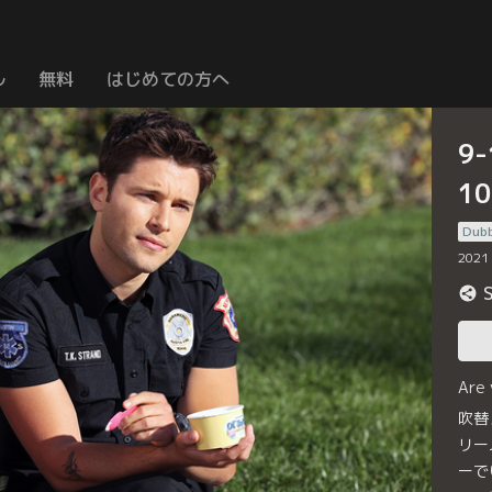
ル
無料
はじめての方へ
9
1
Dub
2021
Are
吹替
リー
ーで