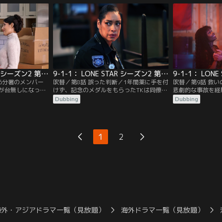
噴火してもおかし
ャンプ場に取り残された子どもたちがいる
方、マルジャンの
分署の隊員たちは、
との連絡が入り、8人編成で現場へ向か
男が現れる。
う。さらにヘリコプターの墜落事故が発生
し、オーウェンたちは命をかけて戦うこと
に。
9-1-1： LONE STAR シーズン2 第07話／吹替
9-1-1： LONE STAR シーズン2 第08話／吹替
26分署のメンバー
吹替／第8話 誤った判断／1年間薬に手を付
吹替／第9話 救
が台無しになった
けず、記念のメダルをもらったTKは同僚や
悲劇的な事故を経
故障した病院に到着
家族と祝うことに。皆に感謝の気持ちを伝
故で友人を亡くし
Dubbing
Dubbing
ンド家に引っ越し
えるスピーチで、両親の復縁を喜ぶTKだっ
ャッドは、消防士
に居場所がないよ
たが…。そんな中、脅されているという銀
た。救いを求めて
してベガ家では、
行強盗の話を信じて、その男を逃がしてし
ことがきっかけで
で家庭を切り盛り
まったカルロスは停職処分となってしま
るグレースと出会
1
2
ーも疎外感を感じ
う。
スを乗せ父親のと
の車が川に転落し
海外・アジアドラマ一覧（見放題）
海外ドラマ一覧（見放題）