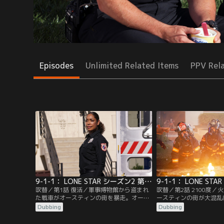
Episodes
Unlimited Related Items
PPV Rel
9-1-1： LONE STAR シーズン2 第01話／吹替
吹替／第1話 復活／軍事博物館から盗まれ
吹替／第2話 2100度
た戦車がオースティンの街を暴走。オーウ
ースティンの街が大混乱
ェンは犯人の気持ちに寄り添いながら、説
る亀裂はプールパーティ
Dubbing
Dubbing
得を始める。そんな中、ミシェルの後任と
ミニゴルフ中の家族を襲
して救急救命士の隊長、トミー・ベガがチ
所の博士は、地下のマグ