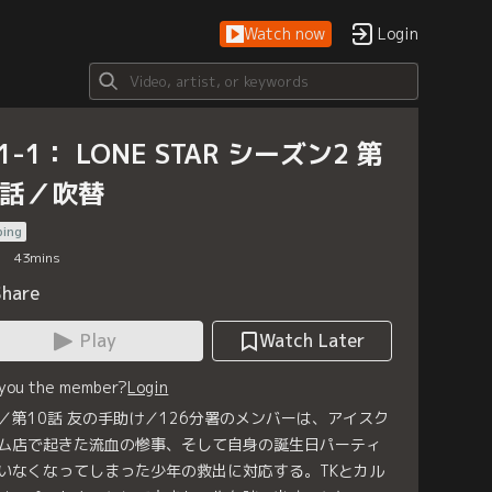
Watch now
Login
-1-1： LONE STAR シーズン2 第
0話／吹替
bing
43
mins
Share
Play
Watch Later
 you the member?
Login
／第10話 友の手助け／126分署のメンバーは、アイスク
ム店で起きた流血の惨事、そして自身の誕生日パーティ
いなくなってしまった少年の救出に対応する。TKとカル