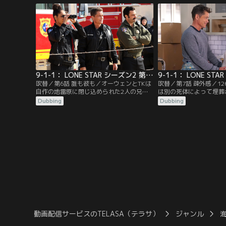
ームに加わることに。一方、オーウェンは
大すると予測。どこから
元妻でTKの母親であるグウィンと再会
くない状況の中、126
し…。
救命活動に奔走する。
9-1-1： LONE STAR シーズン2 第06話／吹替
吹替／第6話 誰も彼も／オーウェンとTKは
吹替／第7話 疎外感／1
自作の地雷原に閉じ込められた2人の兄弟
は別の死体によって埋葬
を救うために命がけの救助へ。グレースは
葬儀場、さらにMRIが
Dubbing
Dubbing
兄弟がひん死の状態だという結合双生児か
する。グウィンがストラ
ら緊急通報を受ける。トミーはチームの救
てくるとオーウェンは家
命士に空きがあるため、新たな候補者の面
うに感じるのだった。そ
接をすることに。さらにポールの元に母親
夫チャールズがワンオペ
と疎遠になっていた妹が訪れる。
するようになると、トミ
るように。
動画配信サービスのTELASA（テラサ）
ジャンル