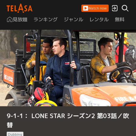
Watch now
見放題
ランキング
ジャンル
レンタル
無料
は
9-1-1： LONE STAR シーズン2 第03話／吹
替
Dubbing