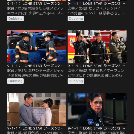
9-1-1： LONE STAR シーズン2 第03話／吹替
9-1-1： LONE STAR シーズン2 第04話／吹替
吹替／第3話 電話を切らないで／テ
吹替／第4話 セックスフレンド／
キサス州で山火事が広がる中、オク
126分署のメンバーは悪夢と化した
ラホマやニューメキシコなどから資
結婚式に駆けつける。グレースは衝
Dubbing
Dubbing
材と人員が提供され、ロサンゼルス
撃的な状況に陥った女王様と奴隷を
の118分署からも応援が到着。そん
助けるために奮闘。さらにオーウェ
な中、山火事に巻き込まれ、キャン
ンとグウィンが新しい関係に悩む一
プ場に取り残された子どもたちがい
方、マルジャンの元には昔から関係
るとの連絡が入り、8人編成で現場
のある男が現れる。
へ向かう。さらにヘリコプターの墜
落事故が発生し、オーウェンたちは
命をかけて戦うことに。
9-1-1： LONE STAR シーズン2 第05話／吹替
9-1-1： LONE STAR シーズン2 第06話／吹替
吹替／第5話 意見の不一致／ジャッ
吹替／第6話 誰も彼も／オーウェン
ドは緊急通報の最新の犠牲者にショ
とTKは自作の地雷原に閉じ込められ
ックを受ける。グレースとカルロス
た2人の兄弟を救うために命がけの
Dubbing
Dubbing
には家庭内暴力で逃げ場のない状況
救助へ。グレースは兄弟がひん死の
に陥った女性を救うミッション
状態だという結合双生児から緊急通
が…。さらに126分署のメンバーは
報を受ける。トミーはチームの救命
父と娘が命の危険にさらされる恐ろ
士に空きがあるため、新たな候補者
しい高速道路の事故現場に到着す
の面接をすることに。さらにポール
る。一方、オーウェンとグウィンは
の元に母親と疎遠になっていた妹が
2人にとって厳しい決断を迫られる
訪れる。
事態に直面。
9-1-1： LONE STAR シーズン2 第07話／吹替
9-1-1： LONE STAR シーズン2 第08話／吹替
吹替／第7話 疎外感／126分署のメ
吹替／第8話 誤った判断／1年間薬に