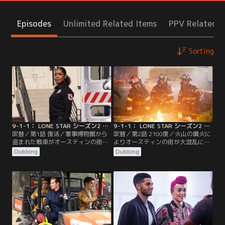
Episodes
Unlimited Related Items
PPV Related I
Sorting
9-1-1： LONE STAR シーズン2 第01話／吹替
9-1-1： LONE STAR シーズン2 第02話／吹替
吹替／第1話 復活／軍事博物館から
吹替／第2話 2100度／火山の噴火に
盗まれた戦車がオースティンの街を
よりオースティンの街が大混乱に陥
暴走。オーウェンは犯人の気持ちに
る。噴火による亀裂はプールパーテ
Dubbing
Dubbing
寄り添いながら、説得を始める。そ
ィーをする大学生やミニゴルフ中の
んな中、ミシェルの後任として救急
家族を襲った…。地質調査所の博士
救命士の隊長、トミー・ベガがチー
は、地下のマグマによる被害は拡大
ムに加わることに。一方、オーウェ
すると予測。どこから噴火してもお
ンは元妻でTKの母親であるグウィン
かしくない状況の中、126分署の隊
と再会し…。
員たちは、救命活動に奔走する。