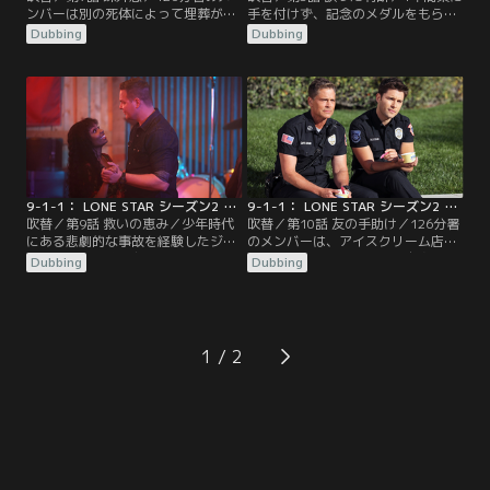
ンバーは別の死体によって埋葬が台
手を付けず、記念のメダルをもらっ
無しになった葬儀場、さらにMRIが
たTKは同僚や家族と祝うことに。皆
Dubbing
Dubbing
故障した病院に到着する。グウィン
に感謝の気持ちを伝えるスピーチ
がストランド家に引っ越してくると
で、両親の復縁を喜ぶTKだった
オーウェンは家に居場所がないよう
が…。そんな中、脅されているとい
に感じるのだった。そしてベガ家で
う銀行強盗の話を信じて、その男を
は、夫チャールズがワンオペで家庭
逃がしてしまったカルロスは停職処
を切り盛りするようになると、トミ
分となってしまう。
ーも疎外感を感じるように。
9-1-1： LONE STAR シーズン2 第09話／吹替
9-1-1： LONE STAR シーズン2 第10話／吹替
吹替／第9話 救いの恵み／少年時代
吹替／第10話 友の手助け／126分署
にある悲劇的な事故を経験したジャ
のメンバーは、アイスクリーム店で
ッド。その事故で友人を亡くし、心
起きた流血の惨事、そして自身の誕
Dubbing
Dubbing
に深い傷を負ったジャッドは、消防
生日パーティーでいなくなってしま
士となった後も苦しんでいた。救い
った少年の救出に対応する。TKとカ
を求めて「祈りの会」に電話したこ
ルロスは、パートナーとして大きな
とがきっかけで、ジャッドは後に妻
一歩を踏み出すことに。一方、同居
となるグレースと出会う。そして現
人が起こしたガス爆発で家を失った
1
在、グレースを乗せ父親のところに
マテオは、しばらくオーウェンの家
向かったジャッドの車が川に転落
に居候することに。
し…。