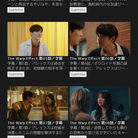
ーンと再会するやいなや、失言をし
診察室に、高校時代の女友達ジーン
て頬を叩かれたアレックス。10年前
が患者として現れる。ジーンはパー
Subtitle
Subtitle
のパーティーでの出来事は明かされ
ティーで起こった出来事を思い出し
ないままであった。次に同窓生のニ
てしまい、診察の途中で逃げ去って
ムを訪ねたが、逆恨みされていたた
しまう。一方ポラロイドに出産する
めに攻撃されるが、シイウの説得で
姿が写っていたニムは、こんなこと
仲直りをする。アレックスは自分と
は有り得ないと話していたが、交際
関係を持った女性を見つけ出すた
相手のビューから代わりに子どもを
め、親友2人と捜査チームを発足し
産んでほしいと告げられる。
て謎解きミッションに挑む…
The Warp Effect 第05話／字幕
The Warp Effect 第06話／字幕
字幕／第5話／アレックスは過去を
字幕／第6話／ポラロイド写真の謎
修正するため、初体験の相手を突き
を解くために、アレックスはジーン
止めようする。お相手が同窓生のジ
に10年前のパーティーで起こった事
Subtitle
Subtitle
ーンやキャットではないと推察した
を話してほしいと頼む。ジーンから
アレックスは、モリー先輩に捜査の
一部始終を聞いたアレックスは、高
矢を向ける。モリーは、ジーンが監
校時代の軽率な行動によって仲間を
督をつとめる映画の主演に抜擢され
深く傷つけたことを知って落胆す
たが、カメラマンに容姿を批判され
る。するとシイウからモリーの写真
て気を落としていた。そのときモリ
が元に戻ったことを聞く…
ーがインスタグラムに投稿した自撮
り画像はなんと…
The Warp Effect 第07話／字幕
The Warp Effect 第08話／字幕
字幕／第7話／アレックスは妊娠を
字幕／第8話／退院してからも暴行
決意したニムの問題を解決するた
の恐怖から抜け出せずにいたキャッ
め、自分の代わりにアーミーを紹介
トに、アレックスは優しい言葉をか