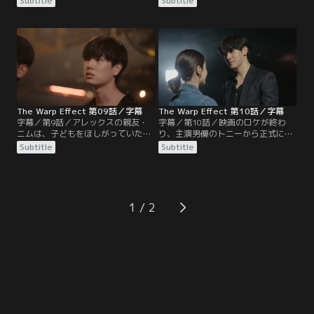
Subtitle
Subtitle
する。アーミーは再会したジョーと
ける。ジョーとの関係に悩むアーミ
過ごす時間が増えるが、二人の距離
ーに対してもアレックスは全力で解
が縮まっていくたびに温度差を感じ
決の糸口を探そうとする。一方、自
はじめる。一方で親友のシイウは興
分の彼女のために体外受精にまで踏
味本位で違法サイトに申し込み、子
み切ったニムであったが、ある日彼
犬プレイを楽しんでいるところに警
女の手元にアメリカのグリーンカー
察の査察が入る…
ド権の当選通知が届き、気持ちが離
れていく…
The Warp Effect 第09話／字幕
The Warp Effect 第10話／字幕
字幕／第9話／アレックスの親友・
字幕／第10話／映画のロケが終わ
ニムは、子どもをほしがっていた彼
り、主演男優のトニーから正式に交
女と別れた後に妊娠が発覚して困惑
際を申し込まれたジーンは、まだ彼
Subtitle
Subtitle
する。体外受精への協力者であった
への答えを出せずにいた。そこに友
アーミーは、父親として育てる準備
人のキャットからアレックスへの気
ができていると切り出す。同時期に
持ちを問いかけられる。アレックス
アレックスの弟・アイスの彼女キム
は親友シイウと彼女リウの仲を取り
にも妊娠が発覚し、迷いにかられ
持つため勤務先を訪ねると、上司か
1
る。一方、ジェーダイは性病に感染
らセクハラを受けている現場に出く
した経路を疑い恋人のローズと大喧
わす。
嘩になる…