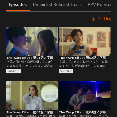
Episodes
Unlimited Related Items
PPV Related I
Sorting
The Warp Effect 第01話／字幕
The Warp Effect 第02話／字幕
字幕／第1話／恋愛経験のないピュ
字幕／第2話／アレックスが目を覚
アな高校生、アレックス。運命の人
ますと、なぜか自分が白衣を着た産
と出会うまで貞操を守ることを母親
婦人科医になっていた。10年前から
Subtitle
Subtitle
と約束をしていた。しかし18歳の誕
ワープしてきたアレックスは、過去
生日を迎える夜、アレックスはハイ
のトラブルを知らずに高校時代の親
ソな同級生のホームパーティーに出
友シイウを訪ねる。はじめは追い出
かけて部活の女友達ジーンとベッド
されたが、手元にあるポラロイド写
インする。いよいよ童貞とおさらば
真を見せて自分が過去からワープし
という時に友達に飲まされて羽目を
てきたことを説得する。
外してしまう。
The Warp Effect 第03話／字幕
The Warp Effect 第04話／字幕
字幕／第3話／高校時代の女友達ジ
字幕／第4話／ある日アレックスの