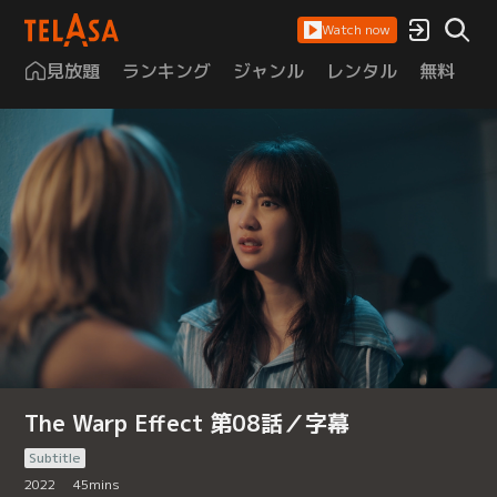
Watch now
見放題
ランキング
ジャンル
レンタル
無料
は
The Warp Effect 第08話／字幕
Subtitle
2022
45
mins