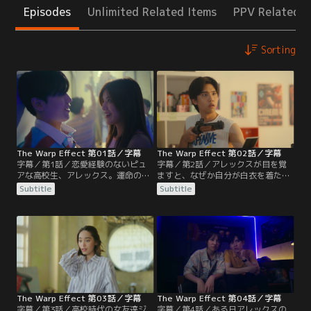
Episodes
Unlimited Related Items
PPV Related I
Sorting
The Warp Effect 第01話／字幕
The Warp Effect 第02話／字幕
字幕／第1話／恋愛経験のないピュ
字幕／第2話／アレックスが目を覚
アな高校生、アレックス。運命の人
ますと、なぜか自分が白衣を着た産
と出会うまで貞操を守ることを母親
婦人科医になっていた。10年前から
Subtitle
Subtitle
と約束をしていた。しかし18歳の誕
ワープしてきたアレックスは、過去
生日を迎える夜、アレックスはハイ
のトラブルを知らずに高校時代の親
ソな同級生のホームパーティーに出
友シイウを訪ねる。はじめは追い出
かけて部活の女友達ジーンとベッド
されたが、手元にあるポラロイド写
インする。いよいよ童貞とおさらば
真を見せて自分が過去からワープし
という時に友達に飲まされて羽目を
てきたことを説得する。
外してしまう。
The Warp Effect 第03話／字幕
The Warp Effect 第04話／字幕
字幕／第3話／高校時代の女友達ジ
字幕／第4話／ある日アレックスの