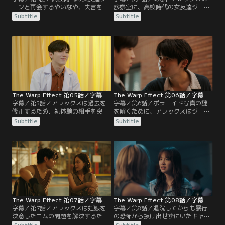
ーンと再会するやいなや、失言をし
診察室に、高校時代の女友達ジーン
て頬を叩かれたアレックス。10年前
が患者として現れる。ジーンはパー
Subtitle
Subtitle
のパーティーでの出来事は明かされ
ティーで起こった出来事を思い出し
ないままであった。次に同窓生のニ
てしまい、診察の途中で逃げ去って
ムを訪ねたが、逆恨みされていたた
しまう。一方ポラロイドに出産する
めに攻撃されるが、シイウの説得で
姿が写っていたニムは、こんなこと
仲直りをする。アレックスは自分と
は有り得ないと話していたが、交際
関係を持った女性を見つけ出すた
相手のビューから代わりに子どもを
め、親友2人と捜査チームを発足し
産んでほしいと告げられる。
て謎解きミッションに挑む…
The Warp Effect 第05話／字幕
The Warp Effect 第06話／字幕
字幕／第5話／アレックスは過去を
字幕／第6話／ポラロイド写真の謎
修正するため、初体験の相手を突き
を解くために、アレックスはジーン
止めようする。お相手が同窓生のジ
に10年前のパーティーで起こった事
Subtitle
Subtitle
ーンやキャットではないと推察した
を話してほしいと頼む。ジーンから
アレックスは、モリー先輩に捜査の
一部始終を聞いたアレックスは、高
矢を向ける。モリーは、ジーンが監
校時代の軽率な行動によって仲間を
督をつとめる映画の主演に抜擢され
深く傷つけたことを知って落胆す
たが、カメラマンに容姿を批判され
る。するとシイウからモリーの写真
て気を落としていた。そのときモリ
が元に戻ったことを聞く…
ーがインスタグラムに投稿した自撮
り画像はなんと…
The Warp Effect 第07話／字幕
The Warp Effect 第08話／字幕
字幕／第7話／アレックスは妊娠を
字幕／第8話／退院してからも暴行
決意したニムの問題を解決するた
の恐怖から抜け出せずにいたキャッ
め、自分の代わりにアーミーを紹介
トに、アレックスは優しい言葉をか