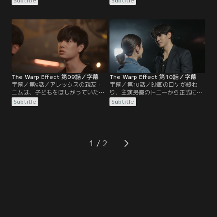
Subtitle
Subtitle
する。アーミーは再会したジョーと
ける。ジョーとの関係に悩むアーミ
過ごす時間が増えるが、二人の距離
ーに対してもアレックスは全力で解
が縮まっていくたびに温度差を感じ
決の糸口を探そうとする。一方、自
はじめる。一方で親友のシイウは興
分の彼女のために体外受精にまで踏
味本位で違法サイトに申し込み、子
み切ったニムであったが、ある日彼
犬プレイを楽しんでいるところに警
女の手元にアメリカのグリーンカー
察の査察が入る…
ド権の当選通知が届き、気持ちが離
れていく…
The Warp Effect 第09話／字幕
The Warp Effect 第10話／字幕
字幕／第9話／アレックスの親友・
字幕／第10話／映画のロケが終わ
ニムは、子どもをほしがっていた彼
り、主演男優のトニーから正式に交
女と別れた後に妊娠が発覚して困惑
際を申し込まれたジーンは、まだ彼
Subtitle
Subtitle
する。体外受精への協力者であった
への答えを出せずにいた。そこに友
アーミーは、父親として育てる準備
人のキャットからアレックスへの気
ができていると切り出す。同時期に
持ちを問いかけられる。アレックス
アレックスの弟・アイスの彼女キム
は親友シイウと彼女リウの仲を取り
にも妊娠が発覚し、迷いにかられ
持つため勤務先を訪ねると、上司か
1
る。一方、ジェーダイは性病に感染
らセクハラを受けている現場に出く
した経路を疑い恋人のローズと大喧
わす。
嘩になる…