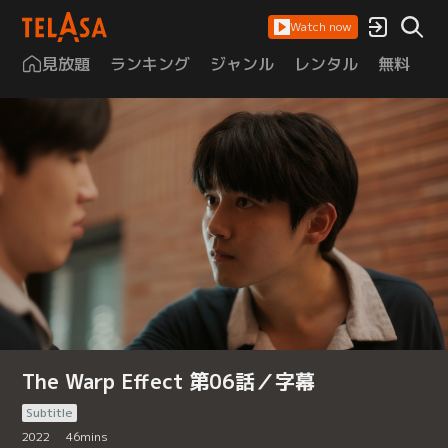
Watch now
見放題
ランキング
ジャンル
レンタル
無料
は
The Warp Effect 第06話／字幕
Subtitle
2022
46
mins