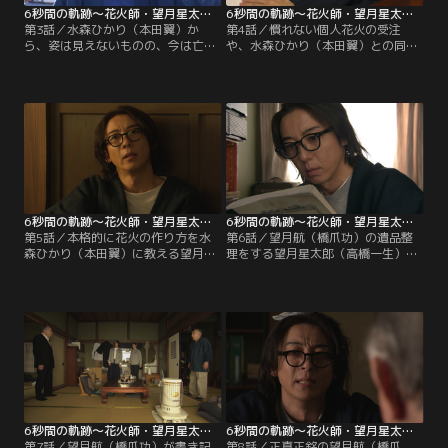
6秒間の軌跡～花火師・望月星太郎の憂鬱（2023/01/28放送分）第03話
6秒間の軌跡～花火師・望月星太郎の憂鬱（2023/02/04放送分）第04話
第3話／水森ひかり（本田翼）か
第4話／慣れない個人花火の受注
ら、姿は見えないものの、今は亡き
や、水森ひかり（本田翼）との同居
父・望月航（橋爪功）との不可思議
生活など、なにかとストレスを抱え
な関係性を指摘された望月星太郎
る望月星太郎（高橋一生）。望月航
（高橋一生）は妄想癖があると思わ
（橋爪功）は、気にすることはない
れたかもと心配し、航に相談する。
と諭すが…。そんな2人の様子を、
すると航は、一つ屋根の下で一緒に
見えていないし聞こえていないひか
生活しているのだから、偶然にひか
りだが、それが、すっかり日常の風
りに裸を見られてもいいように、大
景となりつつあった。そんな中、個
胸筋を鍛えておくことをアドバイス
人花火の依頼人である片山貴広（高
するのだった。
井佳佑）がやってくる。
6秒間の軌跡～花火師・望月星太郎の憂鬱（2023/02/11放送分）第05話
6秒間の軌跡～花火師・望月星太郎の憂鬱（2023/02/18放送分）第06話
第5話／本格的に花火の作り方を水
第6話／望月航（橋爪功）の遺品整
森ひかり（本田翼）に教える望月星
理をする望月星太郎（高橋一生）。
太郎（高橋一生）。そこで、ひかり
中には、ガラクタのようなものまで
は、≪星≫と呼ばれる火薬が≪星太
混じっており、星太郎は「なんでと
郎≫の名前の由来だと初めて気づく
ってあるかな」と嘆くが、航は、そ
が、自身の名前に関して、星太郎は
のうちに捨てようと思っていたら死
あまり多くを語りたがらない…。そ
んでしまった、先送りにしていては
んな星太郎に望月航（橋爪功）は、
だめだと語る。その後、星太郎は、
「隠すようなことでもない」と諭し
幼馴染の田中勇人（小久保寿人）
つつ…。
に、花火を打ち上げた後、クラス会
に顔を出すと告げる。
6秒間の軌跡～花火師・望月星太郎の憂鬱（2023/02/25放送分）第07話
6秒間の軌跡～花火師・望月星太郎の憂鬱（2023/03/04放送分）第08話
第7話／望月航（橋爪功）が書き記
第8話／正真正銘の望月航（橋爪