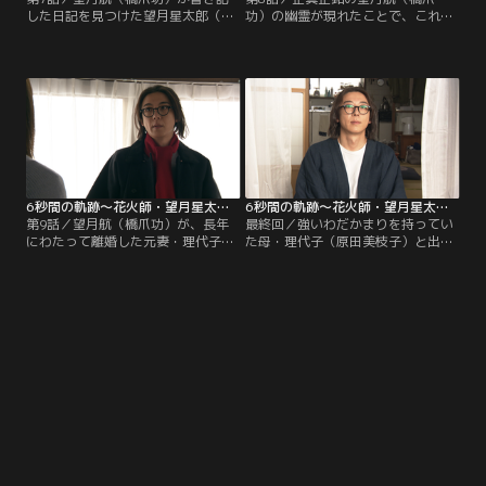
した日記を見つけた望月星太郎（高
功）の幽霊が現れたことで、これま
橋一生）。その内容に激高する星太
で望月星太郎（高橋一生）が接して
郎だったが、真実を確かめるにも、
きた航の≪幽霊≫は、実は自身が作
最近、肝心の航は姿を現わさず
り出した≪都合のいい幻想≫である
で…。水森ひかり（本田翼）は、塞
ことが発覚。そのことに衝撃を受け
ぎ込む星太郎を案じる。やがて、突
る星太郎だったが、航が別れた妻で
然に航が姿を見せるが、日記の≪非
あり、星太郎の母親である理代子
常識な内容≫についてはすべて創作
（原田美枝子）と≪愛人関係≫であ
で…。
ったことを知り、さらに大きなショ
ックを受けるのだった。
6秒間の軌跡～花火師・望月星太郎の憂鬱（2023/03/11放送分）第09話
6秒間の軌跡～花火師・望月星太郎の憂鬱（2023/03/18放送分）第10話（最終話）
第9話／望月航（橋爪功）が、長年
最終回／強いわだかまりを持ってい
にわたって離婚した元妻・理代子
た母・理代子（原田美枝子）と出会
（原田美枝子）と≪愛人関係≫であ
い直し、関係性が修復へと向かう望
ったことにショックを受けた望月星
月星太郎（高橋一生）。それは、日
太郎（高橋一生）は、水森ひかり
常生活にも影響を及ぼし、注文が入
（本田翼）に共犯を持ちかけて、現
っていないにもかかわらず、花火の
在の理代子の夫にすべてをぶちまけ
アイデア作りに勤しんだり、理代子
る計画を立てる。理代子の営む喫茶
からプレゼントされたマフラーを室
店に出向いていたひかりは、陶芸家
内でも巻いたり…。
である夫の個展が開催されているこ
とを知り…。