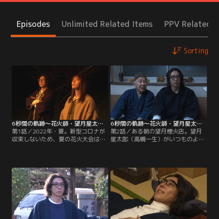
Episodes
Unlimited Related Items
PPV Related I
Sorting
6秒間の軌跡～花火師・望月星太郎の憂鬱（2023/01/14放送分）第01話
6秒間の軌跡～花火師・望月星太郎の憂鬱（2023/01/21放送分）第02話
第1話／2022年・夏。新型コロナが
第2話／ある朝の望月煙火店。望月
収束しないため、夏の花火大会は中
星太郎（高橋一生）がいつものよう
止となり、望月星太郎（高橋一生）
に朝刊を手に部屋に戻ると、そこに
と航（橋爪功）の花火師親子は今年
先日、個人オーダーの花火を依頼し
も暇になりそうだ。大規模な花火は
てきた水森ひかり（本田翼）が立っ
上げられないものの、個人がオーダ
ていたことで、驚がくする。なん
ーする花火を始めようと、航は星太
と、ひかりは「持ってたもの、全部
郎に何度か提案してきたが、星太郎
捨ててきた」と語り、望月煙火店に
は難色を示す。
住み込みで働かせてほしいと星太郎
に頼むのだった。