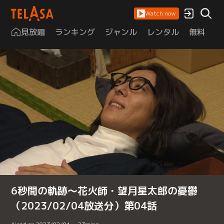
Watch now
見放題
ランキング
ジャンル
レンタル
無料
は
6秒間の軌跡～花火師・望月星太郎の憂鬱
（2023/02/04放送分）第04話