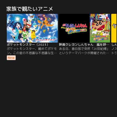
の前に、突然絵の切れ端が落ちてき
た新世界。はなればなれになってし
た
た。ひみつ道具「はいりこみライ
まった兄弟が、絆の力で世界の危機
ま
家族で観たいアニメ
ト」を使い絵の中に入って探検して
に立ち向かう。
に
いると、不思議な少女・クレアと出
会う。彼女の頼みを受けて＜アート
リア公国＞を目指すドラえもんたち
だったが、そこはなんと、ニュース
で話題の絵画に描かれた…。
ポケットモンスター（2023）
映画クレヨンしんちゃん 嵐を呼ぶモーレツ！オトナ帝国の逆襲
ポケットモンスター、縮めてポケモ
ある日、春日部で突然「20世紀博」
ノ
ン。この星の不思議な不思議な生き
というテーマパークが開催された。
ト
物。空、海、森、街の中と至る所で
昔のテレビ番組や映画、暮らしなど
た。
New
その姿を見ることができる。不思議
を再現し、懐かしい世界にひたれる
つ
なペンダントを持つパルデア出身の
遊園地に大人たちは大喜び。でも、
の
少女、リコ。謎のモンスターボール
しんのすけをはじめとする子供たち
や
を持つカントー出身の少年、ロイ。
には、ちっとも面白くない。毎日の
平
広大なポケットモンスターの世界を
ように夢中になって遊びに行く大人
混
舞台にリコとロイの新たな冒険が始
たち…。
して
まる！ふたりを待ち受ける出会い、
接
そして運命とは--！？
に