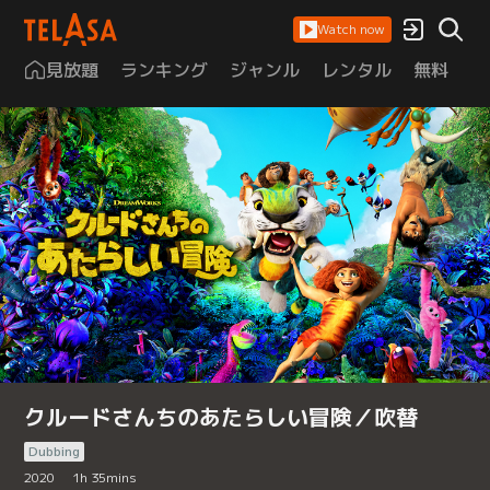
Watch now
見放題
ランキング
ジャンル
レンタル
無料
は
クルードさんちのあたらしい冒険／吹替
Dubbing
2020
1
h
35
mins