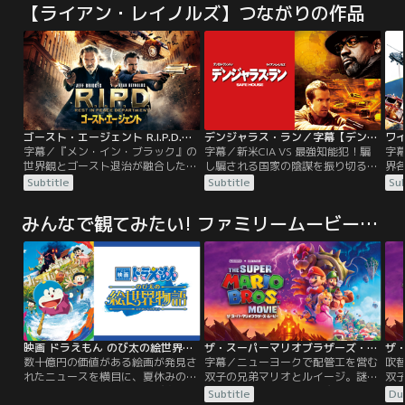
【ライアン・レイノルズ】つながりの作品
ゴースト・エージェント R.I.P.D.／字幕【ライアン・レイノルズ＋ジェフ・ブリッジス】
デンジャラス・ラン／字幕【デンゼル・ワシントン主演】
字幕／『メン・イン・ブラック』の
字幕／新米CIA VS 最強知能犯！騙
字
世界観とゴースト退治が融合したバ
し騙される国家の陰謀を振り切る危
界
ディアクション・エンターテインメ
険すぎる逃走！＜ボーン・アイデン
史
Subtitle
Subtitle
Sub
ント！人間の姿で現世にはびこる悪
ティティー＞シリーズのスタッフが
ー
霊を捕らえ、あの世に送り届ける死
仕掛ける、スリリングな32時間を体
追跡
みんなで観てみたい! ファミリームービー（アニメ）
後の世界のエージェント、その名も
感せよ！世界から狙われる男と逃げ
ク
「R.I.P.D.」！ユニークな悪霊退治の
る、危険すぎる32時間！CIAの隠れ
活を
方法やモンスター化したゴーストと
家に一人の男が連行されてきた。
カ
の壮絶な戦いを最新のVFX技術で映
「奴らは、俺を狙っている。お前は
をく
像化した大迫力のアクション作品！
俺を守る義務がある。どうする？」
ト
う
映画 ドラえもん のび太の絵世界物語
ザ・スーパーマリオブラザーズ・ムービー／字幕
数十億円の価値がある絵画が発見さ
字幕／ニューヨークで配管工を営む
吹
れたニュースを横目に、夏休みの宿
双子の兄弟マリオとルイージ。謎の
双
題である“絵”に取り組むのび太。そ
土管で迷いこんだのは、魔法に満ち
土
Subtitle
Du