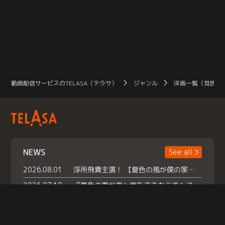
動画配信サービスのTELASA（テラサ）
ジャンル
洋画一覧（見放題
NEWS
See all
2026.08.01
浮所飛貴主演！ 【夏色の風が僕の家にやってきた】 本日よりテラサで独占配信スタート！
2026.07.18
『夏色の雲が恋と嵐をまきおこす』スペシャルメイキング 【Part1】2026年７月18日（土）23時30分～配信スタート！話題のシーンの裏側を大公開！豪華キャスト大集合！ 『武宮家 真夏の家族会議』開催！
2026.07.15
救命医・遥（今田）の《心揺さぶる過去》や、 麻酔科医・権野（船越英一郎）の《謎多きプライベート》など… 《知られざるエピソード》を独占配信！