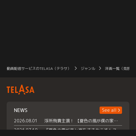
動画配信サービスのTELASA（テラサ）
ジャンル
洋画一覧（見放題
NEWS
See all
2026.08.01
浮所飛貴主演！ 【夏色の風が僕の家にやってきた】 本日よりテラサで独占配信スタート！
2026.07.18
『夏色の雲が恋と嵐をまきおこす』スペシャルメイキング 【Part1】2026年７月18日（土）23時30分～配信スタート！話題のシーンの裏側を大公開！豪華キャスト大集合！ 『武宮家 真夏の家族会議』開催！