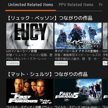
Unlimited Related Items
PPV Related Items
Free
【リュック・ベッソン】つながりの作品
LUCY／ルーシー／吹替
ネイビーシールズ ナチスの金塊を奪還せよ！／吹替【リュック・ベッソン製作・脚本】
LU
吹替／リュック・ベッソン監督、歴
吹替／最強軍団ネイビーシールズの
字
代No.1大ヒット！スカーレット・ヨ
予測不能な5人組が、陸・空・水を
代N
ハンソン主演！人類の脳は10％しか
縦横無尽に大暴走！湖底に沈んだナ
ハ
Dubbing
Dubbing
Sub
機能していない。100％覚醒した彼
チスの金塊奪還大作戦、始動！！タ
機能
女は、人類を救うのか？滅ぼすの
イムリミットはわずか8時間。敵陣
女
【マット・シュルツ】つながりの作品
か？制御不能…覚醒型アクション・
真っただ中にある湖の水深45mの湖
か
エンターテインメント！現在も解明
底から、重さ27トンの金塊をどう運
エ
されていない“脳の謎”をテーマに、
び出すのか？彼らのとんでもない奇
さ
予測不能なストーリーが繰り広げら
策とは！？
予
れる！！
れ
ワイルド・スピード／字幕【ヴィン・ディーゼル＋ポール・ウォーカー】
ワイルド・スピード MEGA MAX／字幕