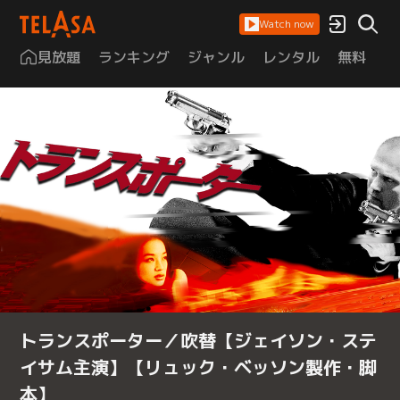
Watch now
見放題
ランキング
ジャンル
レンタル
無料
は
トランスポーター／吹替【ジェイソン・ステ
イサム主演】【リュック・ベッソン製作・脚
本】