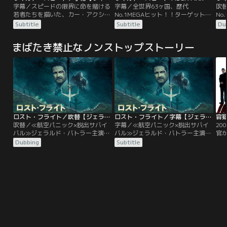
字幕／スピードの限界に命を賭ける
字幕／全世界63ヶ国、歴代
吹
若者たちを描いた、カー・アクショ
No.1MEGAヒット！！ターゲットは
No
ン・ムービー！！RX-7をはじめ、ス
リオの犯罪王。永遠の自由を得るた
リ
Subtitle
Subtitle
Du
ープラ、スカイラインなどが派手な
めのラスト・ミッションが動き出
め
ペイントで登場！極限までチューン
す。重力を無視した高速回転クラッ
す
まばたき禁止なノンストップストーリー
ナップされ、ハイ・スピードで駆け
シュに巨大金庫を引きずっての超絶
シ
抜ける！
カーチェイス！息もつかせぬアクシ
カ
ョンと驚愕のラストに向けて加速す
ョ
るストーリー！！
る
ロスト・フライト／吹替【ジェラルド・バトラー主演】
ロスト・フライト／字幕【ジェラルド・バトラー主演】
容疑
吹替／≪航空パニック×脱出サバイ
字幕／≪航空パニック×脱出サバイ
20
バル≫ジェラルド・バトラー主演！
バル≫ジェラルド・バトラー主演！
官
ハイブリッド・サバイバルアクショ
ハイブリッド・サバイバルアクショ
の
Dubbing
Subtitle
ン東京を経由しシンガポールからホ
ン東京を経由しシンガポールからホ
て
ノルルへ、新年早々悪天候が予想さ
ノルルへ、新年早々悪天候が予想さ
女
れる中、会社の指示で難しいフライ
れる中、会社の指示で難しいフライ
く
トに臨むトランス機長（ジェラル
トに臨むトランス機長（ジェラル
に
ド・バトラー）は、ホノルルの地で
ド・バトラー）は、ホノルルの地で
と
離れて暮らす愛娘との久々の再開を
離れて暮らす愛娘との久々の再開を
の
待ち焦がれていた。
待ち焦がれていた。
動
ち