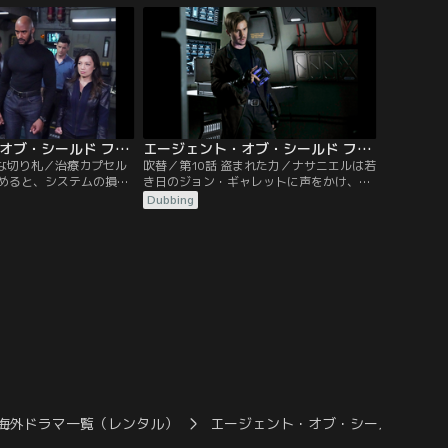
ったのだ。だが開発者の
いた。偵察衛星の打ち上げは3年後で、そ
クロニコムに殺されてし
のターゲットにはまだ子供のブルース・バ
時点でスーザの手元に装
ナーもいた。一方、マックとエレナがライ
ールソンは歴史の…。
トハウスを偵察に行くと…。
エージェント・オブ・シールド ファイナル・シーズン 第09話／吹替【MARVEL】
エージェント・オブ・シールド ファイナル・シーズン 第10話／吹替【MARVEL】
酷な切り札／治療カプセル
吹替／第10話 盗まれた力／ナサニエルは若
めると、システムの損傷
き日のジョン・ギャレットに声をかけ、シ
乱が起きていた。ディー
ビルによってその後の運命を知ったギャレ
Dubbing
タイムストームにはま
ットは、ナサニエルに加担することを承
進んでいる」と報告。渦
諾。タイムドライブの故障で80年代から動
原子の大きさまで圧縮さ
けないシールドはライトハウスに拠点を置
ると言う。マックはパネ
き、ジャーインとゴードンを保護する。ジ
射線ヤケドを負う。デイ
ャーインは捕らわれたインヒューマンズた
に成功するが…。
ちとコーラをナサニエルから…。
海外ドラマ一覧（レンタル）
エージェント・オブ・シールド7／吹