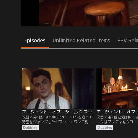
Episodes
Unlimited Related Items
PPV Rel
エージェント・オブ・シールド ファイナル・シーズン 第01話／吹替【MARVEL】
吹替／第1話 1931年／クロニコムを追って
吹替／第2話 密造酒の
時空をジャンプしたゼファー・ワンが到着
ークはフレディをクロニ
したのは1931年のニューヨーク。マック、
で逃走。取引場所まで汽
Dubbing
Dubbing
デイジー、ディークはLMDコールソンと共
フレディに同行する。デ
に、クロニコムの狙いを探るべく町に出
ンは負傷したヴァイオラ