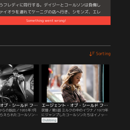
うフレディに同行する。デイジーとコールソンは負傷し
ァイオラを連れてケーニグの店へ行き、シモンズ、エレ
合流。ヴァイオラはシモンズの手術で一命を取り留め
Something went wrong!
シモンズはヴァイオラの靴に付着した液体を分析、それ
人血清の…。
es:
エージェント・オブ・シールド7／吹替
Sorting
エージェント・オブ・シールド ファイナル・シーズン 第04話／吹替【MARVEL】
エージェント・オブ・シールド ファイナル・シーズン 第05話／吹替【MARVEL】
からの脱出／1955年7月
吹替／第5話 ミルクの中のイワナ／1973年
捕らえられたコールソン
にジャンプしたコールソンたちはイノック
ザにとって最後の日であ
を捜しに酒場へ行ってみる。すると1970年
Dubbing
た。スーザは画期的な装
に死んだはずのウィルフレッド・マリック
タークに届けた直後、凶
が現れ「インサイト計画」の展望を語って