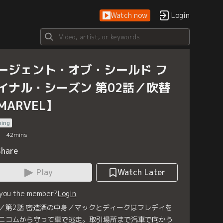
Watch now
Login
ージェント・オブ・シールド フ
イナル・シーズン 第02話／吹替
MARVEL】
bing
42
mins
Share
Play
Watch Later
 you the member?
Login
／第2話 密造酒の中身／マックとディークはフレディを
ニコムから守って車で逃走。取引場所まで汽車で向かう