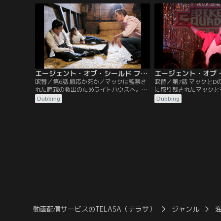
る。警察無線を傍受した結果、顔を奪われ
の店へ行き、シモンズ、
た死体が発見されたことがわかる。一方、
ァイオラはシモンズの手
イノックはメイの細胞再生に取りかかる
める。シモンズはヴァイ
が、目を離した隙にメイが…。
た液体を分析、それが超
エージェント・オブ・シールド ファイナル・シーズン 第06話／吹替【MARVEL】
吹替／第6話 順応か死か／マックは監禁さ
吹替／第7話 マックとDの
れた両親の救出のためライトハウスへ。打
に取り残されたマックと
ち上げられた衛星を爆破させたことで位置
は両親の顔をしたクロニ
Dubbing
Dubbing
を知られたゼファー・ワンは、ミサイルを
自分と弟を孤児にしてし
被弾する。その結果システムがダメージを
く落ち込み、一軒家に引
受け、完全に修復させないと次のタイム・
クが訪ねてくるが、マッ
ジャンプで船が粉々に砕けてしまう。修理
ざし、酒浸りで自堕落な
を急ぐシモンズだが、フィッツに関する記
月後、ディークに呼び出
憶を抑え込むためのインプラントが故障し
ブで、マックは人気ミュ
て…。
動画配信サービスのTELASA（テラサ）
ジャンル