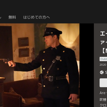
ル
無料
はじめての方へ
エ
ァ
【
Dub
2020
Are
吹替
クロ