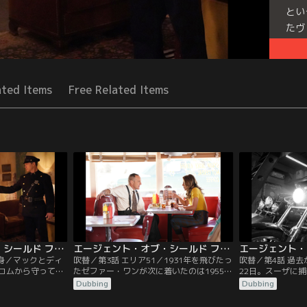
とい
たヴ
ナと
る。
が超
ated Items
Free Related Items
Seri
エージェント・オブ・シールド ファイナル・シーズン 第02話／吹替【MARVEL】
エージェント・オブ・シールド ファイナル・シーズン 第03話／吹替【MARVEL】
中身／マックとディ
吹替／第3話 エリア51／1931年を飛びたっ
吹替／第4話 過去
コムから守って車
たゼファー・ワンが次に着いたのは1955
22日。スーザに
車で向かうという
年。場所はネバダ州のエリア51。そこには
は、この日がスー
Dubbing
Dubbing
イジーとコールソ
初期のシールドの基地があった。地元のダ
ることを知ってい
を連れてケーニグ
イナーを訪れたシールドの面々は、国防総
置をハワード・ス