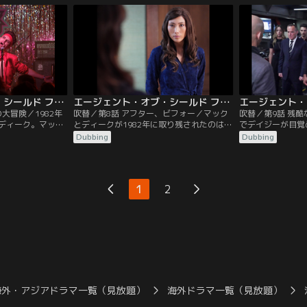
エレナと合流。ヴ
省からやって来た役人シャープを拉致して
弾に倒れる運命だ
術で一命を取り留
IDカードを奪う。そしてコールソンがシャ
リンドモア博士が
オラの靴に付着し
ープに扮し、シモンズはエージェント・ペ
まったので、その
人血清の…。
ギー・カーターに扮して…。
置がなかった。コ
エージェント・オブ・シールド ファイナル・シーズン 第07話／吹替【MARVEL】
エージェント・オブ・シールド ファイナル・シーズン 第08話／吹替【MARVEL】
大冒険／1982年
吹替／第8話 アフター、ビフォー／マック
吹替／第9話 残
ディーク。マック
とディークが1982年に取り残されたのは、
でデイジーが目覚
コムを自ら殺し、
ゼファーのタイムドライブの不具合のせい
でゼファーに大混
Dubbing
Dubbing
まったことで激し
だった。タイムドライブをシャットダウン
クは「ゼファーが
きこもる。ディー
して修理しようにも、フィールドがすさま
り、渦に向かって
クは彼にも心を閉
じい速度で回転していて、燃料電池を取り
に呑み込まれると
日々を送る。数ヵ
出せない。唯一の望みであるエレナの高速
れ、存在が消滅す
1
2
されて向かったパ
移動力は依然として取り戻せていなかっ
ルのスパークで放
ージシャンと…。
た。デイジーはアフターライフで…。
ジーは火災の消火
海外・アジアドラマ一覧（見放題）
海外ドラマ一覧（見放題）