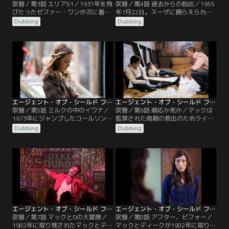
吹替／第3話 エリア51／1931年を飛
吹替／第4話 過去からの脱出／1955
びたったゼファー・ワンが次に着い
年7月22日。スーザに捕らえられた
たのは1955年。場所はネバダ州のエ
コールソンは、この日がスーザにと
Dubbing
Dubbing
リア51。そこには初期のシールドの
って最後の日であることを知ってい
基地があった。地元のダイナーを訪
た。スーザは画期的な装置をハワー
れたシールドの面々は、国防総省か
ド・スタークに届けた直後、凶弾に
らやって来た役人シャープを拉致し
倒れる運命だったのだ。だが開発者
てIDカードを奪う。そしてコールソ
のリンドモア博士がクロニコムに殺
ンがシャープに扮し、シモンズはエ
されてしまったので、その時点でス
ージェント・ペギー・カーターに扮
ーザの手元に装置がなかった。コー
して…。
ルソンは歴史の…。
エージェント・オブ・シールド ファイナル・シーズン 第05話／吹替【MARVEL】
エージェント・オブ・シールド ファイナル・シーズン 第06話／吹替【MARVEL】
吹替／第5話 ミルクの中のイワナ／
吹替／第6話 順応か死か／マックは
1973年にジャンプしたコールソンた
監禁された両親の救出のためライト
ちはイノックを捜しに酒場へ行って
ハウスへ。打ち上げられた衛星を爆
Dubbing
Dubbing
みる。すると1970年に死んだはずの
破させたことで位置を知られたゼフ
ウィルフレッド・マリックが現れ
ァー・ワンは、ミサイルを被弾す
「インサイト計画」の展望を語って
る。その結果システムがダメージを
いた。偵察衛星の打ち上げは3年後
受け、完全に修復させないと次のタ
で、そのターゲットにはまだ子供の
イム・ジャンプで船が粉々に砕けて
ブルース・バナーもいた。一方、マ
しまう。修理を急ぐシモンズだが、
ックとエレナがライトハウスを偵察
フィッツに関する記憶を抑え込むた
に行くと…。
めのインプラントが故障して…。
エージェント・オブ・シールド ファイナル・シーズン 第07話／吹替【MARVEL】
エージェント・オブ・シールド ファイナル・シーズン 第08話／吹替【MARVEL】
吹替／第7話 マックとDの大冒険／
吹替／第8話 アフター、ビフォー／
1982年に取り残されたマックとディ
マックとディークが1982年に取り残