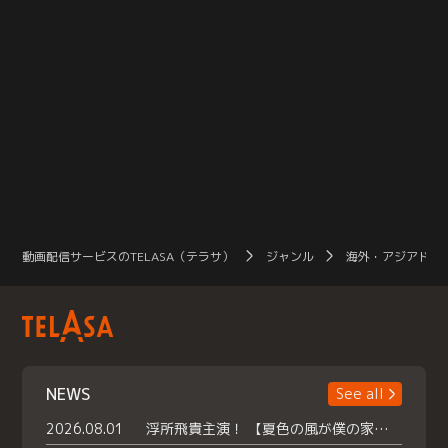
動画配信サービスのTELASA（テラサ）
ジャンル
海外・アジアドラ
NEWS
See all
2026.08.01
浮所飛貴主演！ 【夏色の風が僕の家にやってきた】 本日よりテラサで独占配信スタート！