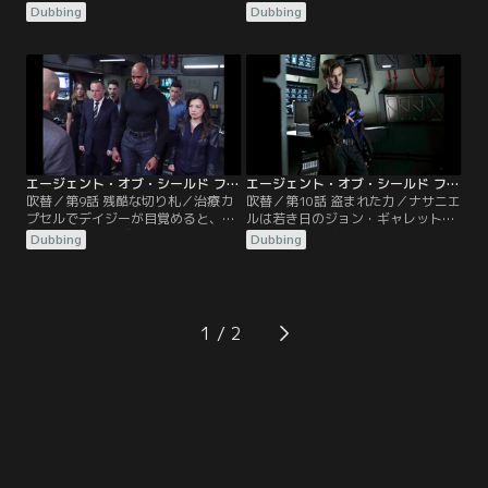
ーク。マックは両親の顔をしたクロ
されたのは、ゼファーのタイムドラ
Dubbing
Dubbing
ニコムを自ら殺し、自分と弟を孤児
イブの不具合のせいだった。タイム
にしてしまったことで激しく落ち込
ドライブをシャットダウンして修理
み、一軒家に引きこもる。ディーク
しようにも、フィールドがすさまじ
が訪ねてくるが、マックは彼にも心
い速度で回転していて、燃料電池を
を閉ざし、酒浸りで自堕落な日々を
取り出せない。唯一の望みであるエ
送る。数ヵ月後、ディークに呼び出
レナの高速移動力は依然として取り
されて向かったパブで、マックは人
戻せていなかった。デイジーはアフ
気ミュージシャンと…。
ターライフで…。
エージェント・オブ・シールド ファイナル・シーズン 第09話／吹替【MARVEL】
エージェント・オブ・シールド ファイナル・シーズン 第10話／吹替【MARVEL】
吹替／第9話 残酷な切り札／治療カ
吹替／第10話 盗まれた力／ナサニエ
プセルでデイジーが目覚めると、シ
ルは若き日のジョン・ギャレットに
ステムの損傷でゼファーに大混乱が
声をかけ、シビルによってその後の
Dubbing
Dubbing
起きていた。ディークは「ゼファー
運命を知ったギャレットは、ナサニ
がタイムストームにはまり、渦に向
エルに加担することを承諾。タイム
かって進んでいる」と報告。渦に呑
ドライブの故障で80年代から動けな
み込まれると原子の大きさまで圧縮
いシールドはライトハウスに拠点を
され、存在が消滅すると言う。マッ
置き、ジャーインとゴードンを保護
1
クはパネルのスパークで放射線ヤケ
する。ジャーインは捕らわれたイン
ドを負う。デイジーは火災の消火に
ヒューマンズたちとコーラをナサニ
成功するが…。
エルから…。