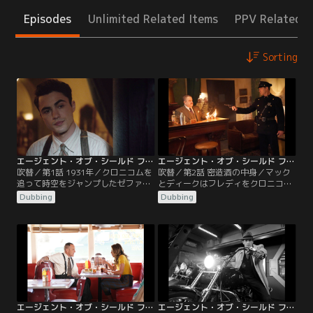
Episodes
Unlimited Related Items
PPV Related I
Sorting
エージェント・オブ・シールド ファイナル・シーズン 第01話／吹替【MARVEL】
エージェント・オブ・シールド ファイナル・シーズン 第02話／吹替【MARVEL】
吹替／第1話 1931年／クロニコムを
吹替／第2話 密造酒の中身／マック
追って時空をジャンプしたゼファ
とディークはフレディをクロニコム
ー・ワンが到着したのは1931年のニ
から守って車で逃走。取引場所まで
Dubbing
Dubbing
ューヨーク。マック、デイジー、デ
汽車で向かうというフレディに同行
ィークはLMDコールソンと共に、ク
する。デイジーとコールソンは負傷
ロニコムの狙いを探るべく町に出
したヴァイオラを連れてケーニグの
る。警察無線を傍受した結果、顔を
店へ行き、シモンズ、エレナと合
奪われた死体が発見されたことがわ
流。ヴァイオラはシモンズの手術で
かる。一方、イノックはメイの細胞
一命を取り留める。シモンズはヴァ
再生に取りかかるが、目を離した隙
イオラの靴に付着した液体を分析、
にメイが…。
それが超人血清の…。
エージェント・オブ・シールド ファイナル・シーズン 第03話／吹替【MARVEL】
エージェント・オブ・シールド ファイナル・シーズン 第04話／吹替【MARVEL】