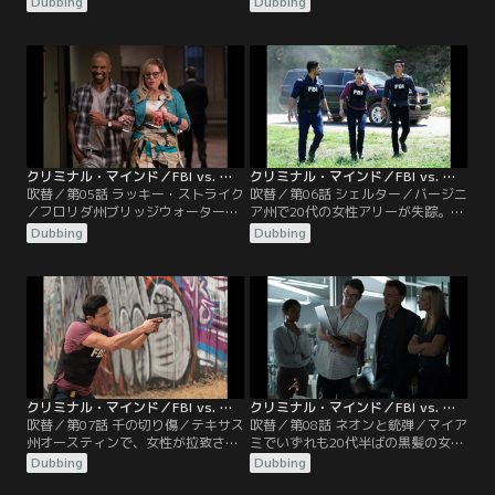
Dubbing
Dubbing
された男性の全裸死体が、ミートフ
件が発生。情報が錯綜し、犯人像は
ックにつり下げられていた。その
浮かび上がってこなかったが…。
後、被害者の自宅に…。
クリミナル・マインド／FBI vs. 異常犯罪 シーズン13 第05話／吹替
クリミナル・マインド／FBI vs. 異常犯罪 シーズン13 第06話／吹替
吹替／第05話 ラッキー・ストライク
吹替／第06話 シェルター／バージニ
／フロリダ州ブリッジウォーター
ア州で20代の女性アリーが失踪。5
で、手の指と足を切断された女性の
年間、同じ状況で同年代の産科医、
Dubbing
Dubbing
遺体が発見される。胸に彫られた星
歯科医、教師が消えていたことが分
形は、10年前に同じ町で発生した連
かる。BAUが捜査に加わったと知っ
続殺人事件で残されたものと一致。
て…。
クリミナル・マインド／FBI vs. 異常犯罪 シーズン13 第07話／吹替
クリミナル・マインド／FBI vs. 異常犯罪 シーズン13 第08話／吹替
吹替／第07話 千の切り傷／テキサス
吹替／第08話 ネオンと銃弾／マイア
州オースティンで、女性が拉致され
ミでいずれも20代半ばの黒髪の女性
車の中で顔に深い切り傷を負わされ
が銃で胸を1発撃たれるという、連
Dubbing
Dubbing
るという事件が相次いで発生する。
続殺人事件が発生していた。そし