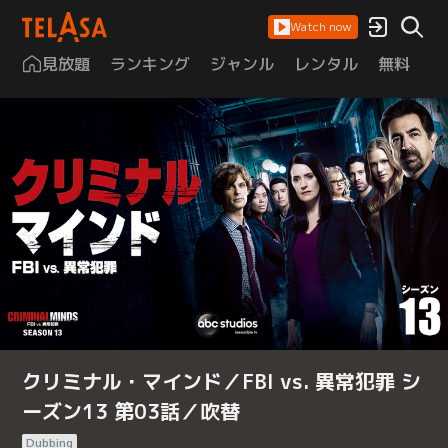
Watch now
見放題
ランキング
ジャンル
レンタル
無料
は
クリミナル・マインド／FBI vs. 異常犯罪 シ
ーズン13 第03話／吹替
Dubbing