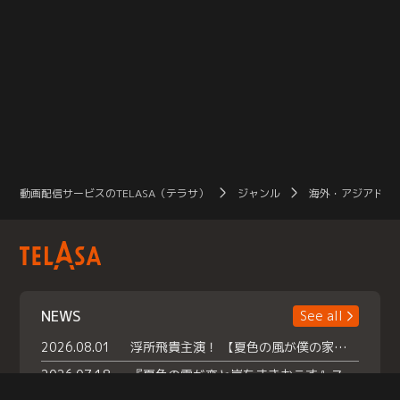
動画配信サービスのTELASA（テラサ）
ジャンル
海外・アジアドラ
NEWS
See all
2026.08.01
浮所飛貴主演！ 【夏色の風が僕の家にやってきた】 本日よりテラサで独占配信スタート！
2026.07.18
『夏色の雲が恋と嵐をまきおこす』スペシャルメイキング 【Part1】2026年７月18日（土）23時30分～配信スタート！話題のシーンの裏側を大公開！豪華キャスト大集合！ 『武宮家 真夏の家族会議』開催！