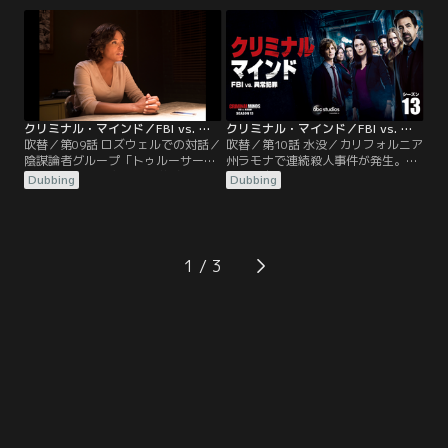
3人目の被害者は舌を切られてお
て、4件目にして黒髪の女性のデー
り…。
ト相手の男性も撃たれ…。
クリミナル・マインド／FBI vs. 異常犯罪 シーズン13 第09話／吹替
クリミナル・マインド／FBI vs. 異常犯罪 シーズン13 第10話／吹替
吹替／第09話 ロズウェルでの対話／
吹替／第10話 水没／カリフォルニア
陰謀論者グループ「トゥルーサー」
州ラモナで連続殺人事件が発生。被
のメンバーが不審な死を遂げる。グ
害者は自宅プールで殺害され、男性
Dubbing
Dubbing
ループ内に犯人がいると考えたBAU
被害者はブロックを縛り付けられて
は、メンバーたちを集めてプロファ
沈められていた。用意周到な殺害手
イリングをしていると…。
口だが…。
1