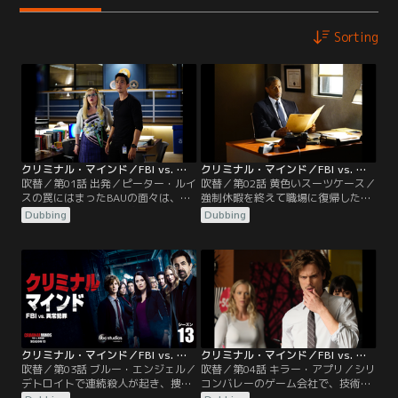
Sorting
クリミナル・マインド／FBI vs. 異常犯罪 シーズン13 第01話／吹替
クリミナル・マインド／FBI vs. 異常犯罪 シーズン13 第02話／吹替
吹替／第01話 出発／ピーター・ルイ
吹替／第02話 黄色いスーツケース／
スの罠にはまったBAUの面々は、車
強制休暇を終えて職場に復帰した
をパンクさせられ立ち往生したとこ
BAUの面々。リードの現場復帰も決
Dubbing
Dubbing
ろにトラックに突っ込まれる。ガル
まり、IRTから移ったシモンズも加
シアが元IRTのシモンズと現場へ駆
えての新体制がスタートする。新体
け付けるが…。
制の初仕事は…。
クリミナル・マインド／FBI vs. 異常犯罪 シーズン13 第03話／吹替
クリミナル・マインド／FBI vs. 異常犯罪 シーズン13 第04話／吹替
吹替／第03話 ブルー・エンジェル／
吹替／第04話 キラー・アプリ／シリ
デトロイトで連続殺人が起き、捜査
コンバレーのゲーム会社で、技術者
協力に向かうBAU。事件は完全去勢
2人と警備員1人が死亡する銃乱射事