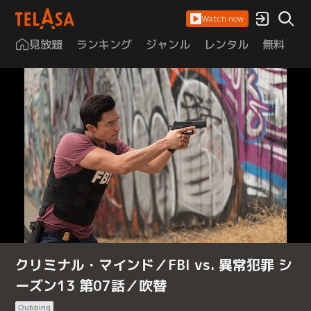
Watch now
見放題
ランキング
ジャンル
レンタル
無料
は
クリミナル・マインド／FBI vs. 異常犯罪 シ
ーズン13 第07話／吹替
Dubbing