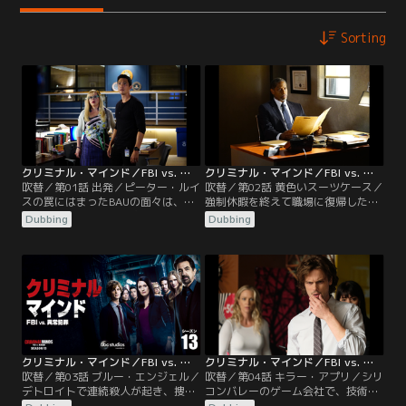
Sorting
クリミナル・マインド／FBI vs. 異常犯罪 シーズン13 第01話／吹替
クリミナル・マインド／FBI vs. 異常犯罪 シーズン13 第02話／吹替
吹替／第01話 出発／ピーター・ルイ
吹替／第02話 黄色いスーツケース／
スの罠にはまったBAUの面々は、車
強制休暇を終えて職場に復帰した
をパンクさせられ立ち往生したとこ
BAUの面々。リードの現場復帰も決
Dubbing
Dubbing
ろにトラックに突っ込まれる。ガル
まり、IRTから移ったシモンズも加
シアが元IRTのシモンズと現場へ駆
えての新体制がスタートする。新体
け付けるが…。
制の初仕事は…。
クリミナル・マインド／FBI vs. 異常犯罪 シーズン13 第03話／吹替
クリミナル・マインド／FBI vs. 異常犯罪 シーズン13 第04話／吹替
吹替／第03話 ブルー・エンジェル／
吹替／第04話 キラー・アプリ／シリ
デトロイトで連続殺人が起き、捜査
コンバレーのゲーム会社で、技術者
協力に向かうBAU。事件は完全去勢
2人と警備員1人が死亡する銃乱射事