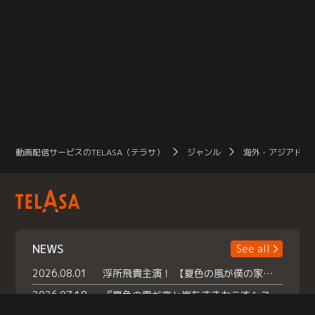
動画配信サービスのTELASA（テラサ）
ジャンル
海外・アジアドラ
NEWS
See all
2026.08.01
浮所飛貴主演！ 【夏色の風が僕の家にやってきた】 本日よりテラサで独占配信スタート！
2026.07.18
『夏色の雲が恋と嵐をまきおこす』スペシャルメイキング 【Part1】2026年７月18日（土）23時30分～配信スタート！話題のシーンの裏側を大公開！豪華キャスト大集合！ 『武宮家 真夏の家族会議』開催！