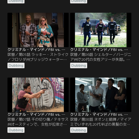
Dubbing
Dubbing
された男性の全裸死体が、ミートフ
件が発生。情報が錯綜し、犯人像は
ックにつり下げられていた。その
浮かび上がってこなかったが…。
後、被害者の自宅に…。
クリミナル・マインド／FBI vs. 異常犯罪 シーズン13 第05話／吹替
クリミナル・マインド／FBI vs. 異常犯罪 シーズン13 第06話／吹替
吹替／第05話 ラッキー・ストライク
吹替／第06話 シェルター／バージニ
／フロリダ州ブリッジウォーター
ア州で20代の女性アリーが失踪。5
で、手の指と足を切断された女性の
年間、同じ状況で同年代の産科医、
Dubbing
Dubbing
遺体が発見される。胸に彫られた星
歯科医、教師が消えていたことが分
形は、10年前に同じ町で発生した連
かる。BAUが捜査に加わったと知っ
続殺人事件で残されたものと一致。
て…。
クリミナル・マインド／FBI vs. 異常犯罪 シーズン13 第07話／吹替
クリミナル・マインド／FBI vs. 異常犯罪 シーズン13 第08話／吹替
吹替／第07話 千の切り傷／テキサス
吹替／第08話 ネオンと銃弾／マイア
州オースティンで、女性が拉致され
ミでいずれも20代半ばの黒髪の女性
車の中で顔に深い切り傷を負わされ
が銃で胸を1発撃たれるという、連
Dubbing
Dubbing
るという事件が相次いで発生する。
続殺人事件が発生していた。そし