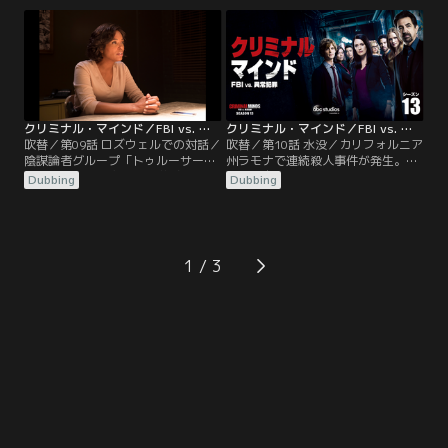
3人目の被害者は舌を切られてお
て、4件目にして黒髪の女性のデー
り…。
ト相手の男性も撃たれ…。
クリミナル・マインド／FBI vs. 異常犯罪 シーズン13 第09話／吹替
クリミナル・マインド／FBI vs. 異常犯罪 シーズン13 第10話／吹替
吹替／第09話 ロズウェルでの対話／
吹替／第10話 水没／カリフォルニア
陰謀論者グループ「トゥルーサー」
州ラモナで連続殺人事件が発生。被
のメンバーが不審な死を遂げる。グ
害者は自宅プールで殺害され、男性
Dubbing
Dubbing
ループ内に犯人がいると考えたBAU
被害者はブロックを縛り付けられて
は、メンバーたちを集めてプロファ
沈められていた。用意周到な殺害手
イリングをしていると…。
口だが…。
1