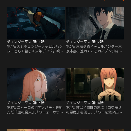
チェンソーマン 第01話
チェンソーマン 第02話
第1話 犬とチェンソー／デビルハン
第2話 東京到着／デビルハンター東
ターとして暮らす少年デンジ。親が
京本部に連れてこられたデンジは、
遺した借金返済のため、『チェンソ
マキマから先輩の早川アキを紹介さ
ーの悪魔』ポチタと共にヤクザから
れ、二人で任務に就くことに。しか
受けた依頼をこなしながら貧乏な生
しデンジは早川に殴られた上、「仕
活を送っていた。ある日、ヤクザに
事を辞めろ」と言われてしまい--。
呼び出されたデンジは裏切りに遭
【提供：バンダイチャンネル】
い、殺されてしまう。薄れる意識の
中、デンジに語り掛けるものが居
た。【提供：バンダイチャンネル】
チェンソーマン 第03話
チェンソーマン 第04話
第3話 ニャーコの行方／バディを組
第4話 救出／激闘の末に『コウモリ
んだ『血の魔人』パワーは、かつて
の悪魔』を倒し、パワーを救い出し
飼っていた猫のニャーコを悪魔から
たデンジ。その目的はあくまで“胸
取り返す交換条件として、胸を揉ん
を揉むこと”だった。「バカみたい
でよいと言う。夢が叶いそうな状況
な理由じゃな」と呆れるパワーだ
を目の前に、俄然気合いが入るデン
が、胸を揉ませてくれると言う。そ