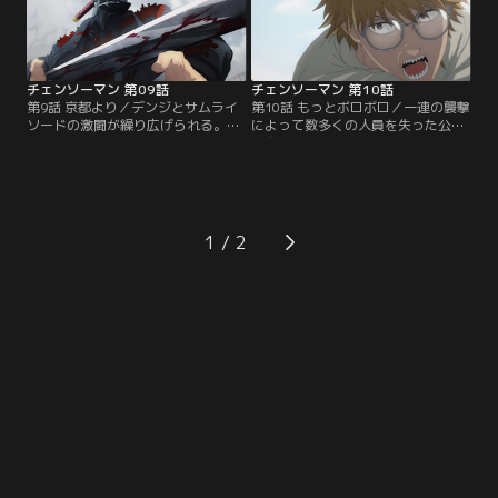
チェンソーマン 第09話
チェンソーマン 第10話
第9話 京都より／デンジとサムライ
第10話 もっとボロボロ／一連の襲撃
ソードの激闘が繰り広げられる。デ
によって数多くの人員を失った公安
ンジはサムライソードの仲間を人質
対魔特異4課。病院のベッドで目覚
に取るもサムライソードは仲間ごと
めた早川アキは現実を受け入れられ
デンジをぶった斬り--。【提供：バ
ない。同じ頃、マキマは4課を強化
ンダイチャンネル】
するためにデンジとパワーの指導役
としてとある人物を紹介する。【提
供：バンダイチャンネル】
1