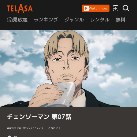
Watch now
見放題
ランキング
ジャンル
レンタル
無料
は
チェンソーマン 第07話
Aired on 2022/11/23
23
mins