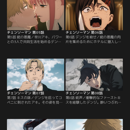
ジだったが--。【提供：バンダイチ
れに快哉を上げるデンジだったが-
ャンネル】
-。【提供：バンダイチャンネル】
チェンソーマン 第05話
チェンソーマン 第06話
第5話 銃の悪魔／早川アキ、パワー
第6話 デンジを殺せ／銃の悪魔の肉
との3人で共同生活を始めるデン
片を集めるためにホテルに潜入した
ジ。念願叶ってパワーの胸を揉むこ
デンジたち公安対魔特異4課。しか
とに成功するが--。【提供：バンダ
し、悪魔の能力によって8階に閉じ
イチャンネル】
込められてしまい窮地に立たされる-
-。【提供：バンダイチャンネル】
チェンソーマン 第07話
チェンソーマン 第08話
第7話 キスの味／デンジを庇ってコ
第8話 銃声／衝撃的なファーストキ
ベニに刺されたアキ。その姿を見て
スを経験したデンジ。酔いつぶれた
デンジは『永遠の悪魔』に向かって
勢いそのままに姫野の自宅にかつぎ
飛び込んでいく。その姿を見つめる
こまれ、誘惑されるも--。【提供：
姫野はある言葉を思い出し--。【提
バンダイチャンネル】
供：バンダイチャンネル】