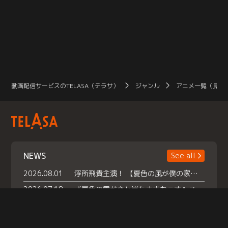
動画配信サービスのTELASA（テラサ）
ジャンル
アニメ一覧（見放
NEWS
See all
2026.08.01
浮所飛貴主演！ 【夏色の風が僕の家にやってきた】 本日よりテラサで独占配信スタート！
2026.07.18
『夏色の雲が恋と嵐をまきおこす』スペシャルメイキング 【Part1】2026年７月18日（土）23時30分～配信スタート！話題のシーンの裏側を大公開！豪華キャスト大集合！ 『武宮家 真夏の家族会議』開催！
2026.07.15
救命医・遥（今田）の《心揺さぶる過去》や、 麻酔科医・権野（船越英一郎）の《謎多きプライベート》など… 《知られざるエピソード》を独占配信！