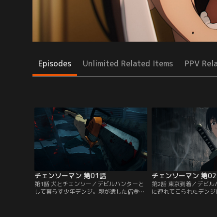
Episodes
Unlimited Related Items
PPV Rel
チェンソーマン 第01話
チェンソーマン 第0
第1話 犬とチェンソー／デビルハンターと
第2話 東京到着／デビ
して暮らす少年デンジ。親が遺した借金返
に連れてこられたデンジ
済のため、『チェンソーの悪魔』ポチタと
輩の早川アキを紹介され
共にヤクザから受けた依頼をこなしながら
くことに。しかしデンジ
貧乏な生活を送っていた。ある日、ヤクザ
上、「仕事を辞めろ」と