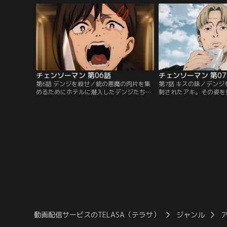
に呼び出されたデンジは裏切りに遭い、殺
-。【提供：バンダイチ
されてしまう。薄れる意識の中、デンジに
語り掛けるものが居た。【提供：バンダイ
チャンネル】
チェンソーマン 第06話
チェンソーマン 第0
第6話 デンジを殺せ／銃の悪魔の肉片を集
第7話 キスの味／デン
めるためにホテルに潜入したデンジたち公
刺されたアキ。その姿を
安対魔特異4課。しかし、悪魔の能力によ
遠の悪魔』に向かって飛
って8階に閉じ込められてしまい窮地に立
の姿を見つめる姫野はあ
たされる--。【提供：バンダイチャンネ
-。【提供：バンダイチ
ル】
動画配信サービスのTELASA（テラサ）
ジャンル