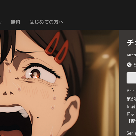
ル
無料
はじめての方へ
チ
Aire
Are
第6
に潜
によ
【提
Seri