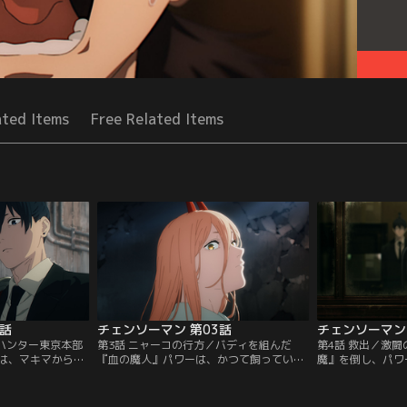
ated Items
Free Related Items
2話
チェンソーマン 第03話
チェンソーマン 
ルハンター東京本部
第3話 ニャーコの行方／バディを組んだ
第4話 救出／激
は、マキマから先
『血の魔人』パワーは、かつて飼っていた
魔』を倒し、パワ
、二人で任務に就
猫のニャーコを悪魔から取り返す交換条件
その目的はあくま
は早川に殴られた
として、胸を揉んでよいと言う。夢が叶い
た。「バカみたい
言われてしまい-
そうな状況を目の前に、俄然気合いが入る
パワーだが、胸を