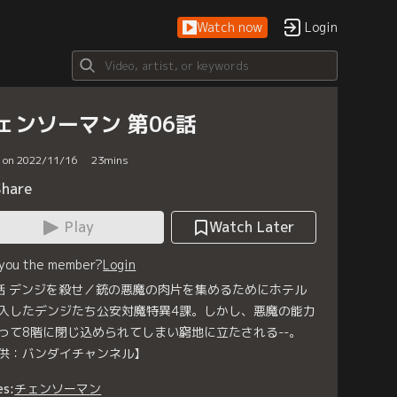
Watch now
Login
ェンソーマン 第06話
d on 2022/11/16
23
mins
Share
Play
Watch Later
 you the member?
Login
話 デンジを殺せ／銃の悪魔の肉片を集めるためにホテル
入したデンジたち公安対魔特異4課。しかし、悪魔の能力
って8階に閉じ込められてしまい窮地に立たされる--。
供：バンダイチャンネル】
es:
チェンソーマン