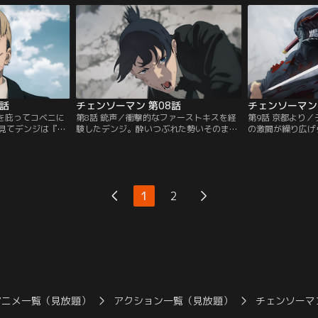
ャンネル】
デンジだったが--。【提供：バンダイチャ
それに快哉を上げ
ンネル】
【提供：バンダイ
7話
チェンソーマン 第08話
チェンソーマン 
ジを庇ってコベニに
第8話 銃声／衝撃的なファーストキスを経
第9話 京都より
見てデンジは『永
験したデンジ。酔いつぶれた勢いそのまま
の激闘が繰り広げ
び込んでいく。そ
に姫野の自宅にかつぎこまれ、誘惑される
イソードの仲間を
る言葉を思い出し-
も--。【提供：バンダイチャンネル】
ードは仲間ごとデ
ャンネル】
【提供：バンダイ
1
2
アニメ一覧（見放題）
アクション一覧（見放題）
チェンソーマ