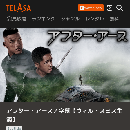
Watch now
見放題
ランキング
ジャンル
レンタル
無料
は
アフター・アース／字幕【ウィル・スミス主
演】
Subtitle