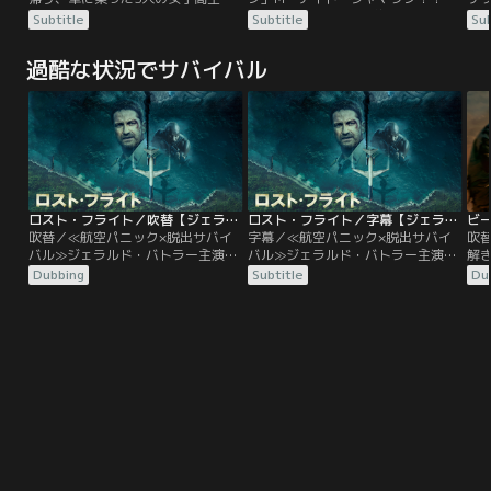
見知らぬ男が乗り込んできて、3人
なたは絶対に、“その約束”を破るこ
が
Subtitle
Subtitle
Sub
は眠らされ拉致監禁される。目を覚
とになる…。登場人物にはほぼ無名
の
ますとそこは密室…彼女たちはその
のキャストが揃えられ、少し先の展
休
過酷な状況でサバイバル
後、信じがたい事実を知る。ドアを
開さえも予測できないストーリー、
れ
開けて入ってきた男はさっきとは違
不気味で不穏な雰囲気に包まれた世
ご
う異様な雰囲気で、姿を現す度に異
界観、あらゆるところに張り巡らさ
然
なる人物に変わっていた--なんと彼
れた伏線の数々…。あなたはシャマ
母
には23もの人格が宿っていたのだ！
ラン史上最大の驚きが待つ「結末」
理
を知る覚悟があるか…！？
子
ロスト・フライト／吹替【ジェラルド・バトラー主演】
ロスト・フライト／字幕【ジェラルド・バトラー主演】
ビ
吹替／≪航空パニック×脱出サバイ
字幕／≪航空パニック×脱出サバイ
吹
バル≫ジェラルド・バトラー主演！
バル≫ジェラルド・バトラー主演！
解
ハイブリッド・サバイバルアクショ
ハイブリッド・サバイバルアクショ
ジ
Dubbing
Subtitle
Du
ン東京を経由しシンガポールからホ
ン東京を経由しシンガポールからホ
を
ノルルへ、新年早々悪天候が予想さ
ノルルへ、新年早々悪天候が予想さ
ア
れる中、会社の指示で難しいフライ
れる中、会社の指示で難しいフライ
ト
トに臨むトランス機長（ジェラル
トに臨むトランス機長（ジェラル
ち
ド・バトラー）は、ホノルルの地で
ド・バトラー）は、ホノルルの地で
て
離れて暮らす愛娘との久々の再開を
離れて暮らす愛娘との久々の再開を
を
待ち焦がれていた。
待ち焦がれていた。
管
と