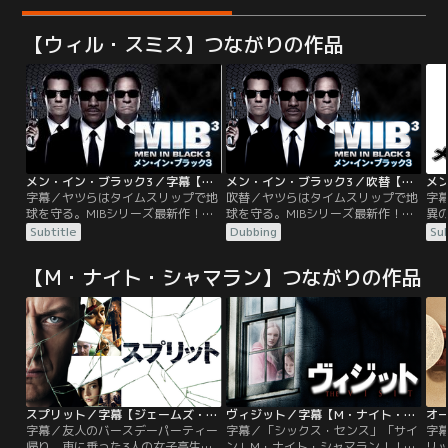
【ウィル・スミス】つながりの作品
メン・イン・ブラック3／字幕【ウィル・スミス×トミー・リー・ジョーンズ】
メン・イン・ブラック3／吹替【ウィル・スミス×トミー・リー・ジョーンズ】
字幕／ヤツらはタイムスリップで地
吹替／ヤツらはタイムスリップで地
字幕
球を守る。MIBシリーズ最新作！エ
球を守る。MIBシリーズ最新作！エ
異の
ージェント“J”と“K”のコンビは日
ージェント“J”と“K”のコンビは日
ト
Subtitle
Dubbing
Sub
夜、エイリアンたちを監視、取締り
夜、エイリアンたちを監視、取締り
い
に奔走していた。ある日、Kの姿を
に奔走していた。ある日、Kの姿を
ク
【M・ナイト・シャマラン】つながりの作品
探すJに上司は、「Kは40年前に亡
探すJに上司は、「Kは40年前に亡
れ、
くなった」と…。
くなった」と……。
郵
け
の
スプリット／字幕【ジェームズ・マカヴォイ主演】【M・ナイト・シャマラン監督】
ヴィジット／字幕【M・ナイト・シャマラン監督】
オ
字幕／友人のバースデーパーティー
字幕／「シックス・センス」「サイ
字
帰り、車に乗った3人の女子高生。
ン」M・ナイト・シャマラン！！あ
リ