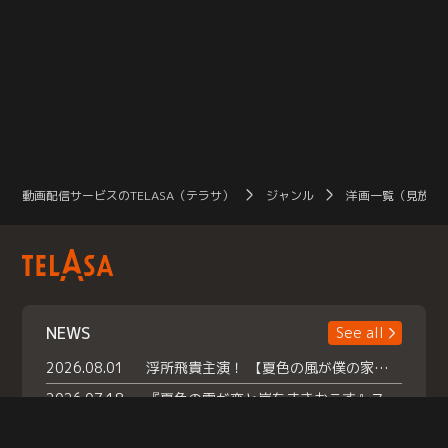
動画配信サービスのTELASA（テラサ）
ジャンル
洋画一覧（見放題
NEWS
See all
2026.08.01
浮所飛貴主演！ 【夏色の風が僕の家にやってきた】 本日よりテラサで独占配信スタート！
2026.07.18
『夏色の雲が恋と嵐をまきおこす』スペシャルメイキング 【Part1】2026年７月18日（土）23時30分～配信スタート！話題のシーンの裏側を大公開！豪華キャスト大集合！ 『武宮家 真夏の家族会議』開催！
2026.07.15
救命医・遥（今田）の《心揺さぶる過去》や、 麻酔科医・権野（船越英一郎）の《謎多きプライベート》など… 《知られざるエピソード》を独占配信！