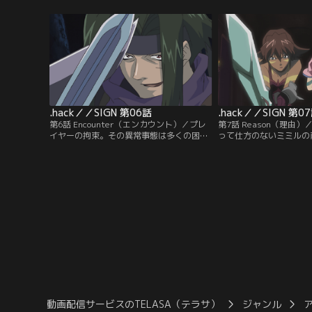
がログアウトできなくなってしまう。精巧
実世界と「The Worl
に作られたバーチャルワールドで、司は
に入り、ゲーム世界の秩
「痛み」を感じると同時に、他のキャラク
騎士団」は、その原因と
ターにはない絶対的な力「ガーディアン」
める。一方、司は猫の姿
を手に入れる。
マハに導かれて…。
.hack／／SIGN 第06話
.hack／／SIGN 第0
第6話 Encounter（エンカウント）／プレ
第7話 Reason（理由
イヤーの拘束。その異常事態は多くの困惑
って仕方のないミミルの
を生み出していた。BTに疑念をぶつけるミ
レイヤーが現れた。まだ「T
ミル。司に起きた異変を目の当たりにする
入って間もない初心者・A
昴。好奇心という名の欲望に忠実に動く楚
彼女の行動と言動に振り
良。そして、紅衣の騎士団にガーディアン
こで1つの答えを見つけ
出現の報告が入る。
動画配信サービスのTELASA（テラサ）
ジャンル