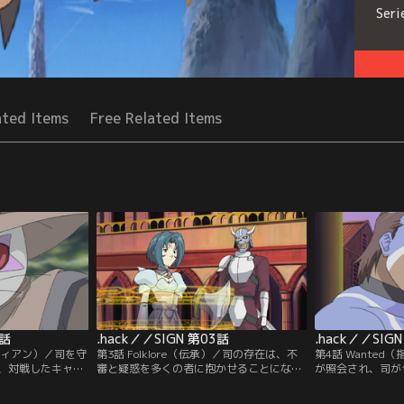
Seri
ated Items
Free Related Items
2話
.hack／／SIGN 第03話
.hack／／SIG
ーディアン）／司を守
第3話 Folklore（伝承）／司の存在は、不
第4話 Wante
、対戦したキャラ
審と疑惑を多くの者に抱かせることになっ
が照会され、司が
現実世界での傷を
た。異なったルールを認められない銀漢、
ないことが判明し
そのニュースは現
司というキャラクターを動かすプレイヤー
ディアンを連れて歩き