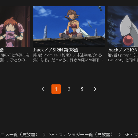
d」のプレイヤーの耳
に興味を抱くベア。そして、「The
居る誰もが知るキ
序を守る「紅衣の
World」にはなかったガーディアンの出現
その真実を知るた
なった司を追い求
が、噂の域から出なかった隠しアイテムの
との関連を知るた
のキャラクター・
存在を、再び浮かび上がらせる。
に対し司との対話
7話
.hack／／SIGN 第08話
.hack／／SIG
）／司のことが気にな
第8話 Promise（約束）／中途半端だから
第9話 Epitaph（
前に、ひとりのプ
気になる。だったら、好きか嫌いか判るま
Twilight」と
he World」に
で、トコトンまで付き合ってみればいい。
ベアたちは、新た
-20。ミミルは、
誰もその行方を知らない司へ「待ってい
クセスを試みる。
回されながら、そ
る」とメールを出し、ミミルは高山都市の
謎。その頃、司は
出す。
広場でひとり待つことを決めた。司が来て
い「死」を体験す
くれることを信じて。
1
2
3
アニメ一覧（見放題）
SF・ファンタジー一覧（見放題）
SF・