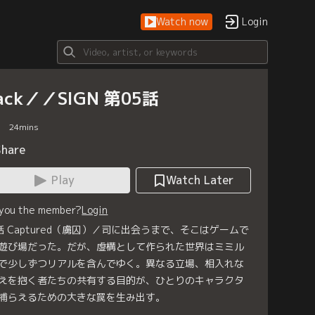
Watch now
Login
hack／／SIGN 第05話
24
mins
Share
Play
Watch Later
 you the member?
Login
話 Captured（虜囚）／司に出会うまで、そこはゲームで
遊び場だった。だが、虚構として作られた世界はミミル
で少しずつリアルを含んでゆく。異なる立場、相入れな
えを抱く者たちの共有する目的が、ひとりのキャラクタ
捕らえるための大きな罠を生み出す。