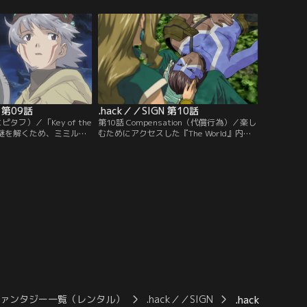
ャラクターとなった司。
場、相入れない考えを抱く者たちの共有す
めベアが、隠しアイテム
る目的が、ひとりのキャラクターを捕らえ
め楚良が、紅衣の騎士団
るための大きな罠を生み出す。
を提言する。
N 第09話
.hack／／SIGN 第10話
エピタフ）／「Key of the
第10話 Compensation（代償行為）／楽し
司の謎を解くため、ミミルや
むためにアクセスした『The World』内
なキャラ・ヘルバとのア
で、人はリアルでの責任と行為を引きずり
そして浮び上がる新たな
続ける。リアルで成し得なかった人として
、温かな「生」と、冷た
の責務、その代償をベアは司へ関わること
る。
で逃れようというのか。人と関わり続ける
行為とは…。
ファンタジー一覧（レンタル）
.hack／／SIGN
.hack／／SIGN