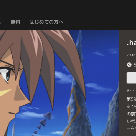
ル
無料
はじめての方へ
.
2002
Are
第5
あり
の前
い考
ーを