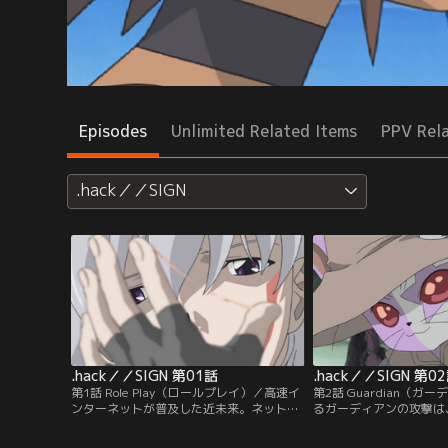
Episodes
Unlimited Related Items
PPV Rel
.hack／／SIGN
.hack／／SIGN 第01話
.hack／／SIGN 第0
第1話 Role Play（ロールプレイ）／高速イ
第2話 Guardian（ガ
ンターネットが普及した近未来。ネットワ
るガーディアンの攻撃は
ークゲーム「The World」で、司と呼ばれ
クターのプレイヤーにも
る「呪紋使い」を操作していたプレイヤー
負わせてしまっていた。