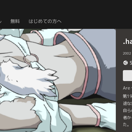
ル
無料
はじめての方へ
.
2002
Are
第1
途な
自ら
者か
た。