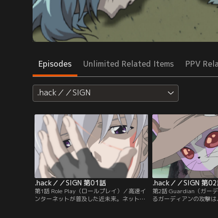
Episodes
Unlimited Related Items
PPV Rel
.hack／／SIGN
.hack／／SIGN 第01話
.hack／／SIGN 第0
第1話 Role Play（ロールプレイ）／高速イ
第2話 Guardian（ガ
ンターネットが普及した近未来。ネットワ
るガーディアンの攻撃は
ークゲーム「The World」で、司と呼ばれ
クターのプレイヤーにも
る「呪紋使い」を操作していたプレイヤー
負わせてしまっていた。