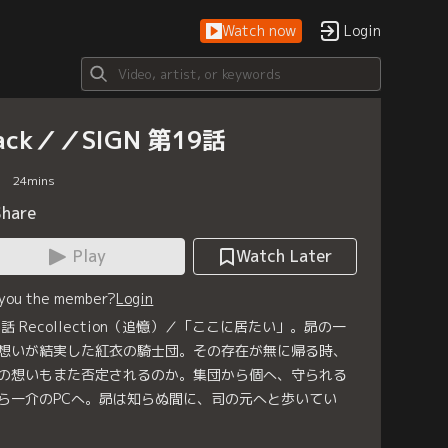
Watch now
Login
hack／／SIGN 第19話
24
mins
Share
Play
Watch Later
 you the member?
Login
9話 Recollection（追憶）／「ここに居たい」。昴の一
想いが結実した紅衣の騎士団。その存在が無に帰る時、
の想いもまた否定されるのか。集団から個へ、守られる
ら一介のPCへ。昴は知らぬ間に、司の元へと歩いてい