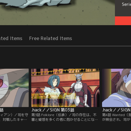
Seri
ated Items
Free Related Items
2話
.hack／／SIGN 第03話
.hack／／SIG
ーディアン）／司を守
第3話 Folklore（伝承）／司の存在は、不
第4話 Wante
、対戦したキャラ
審と疑惑を多くの者に抱かせることになっ
が照会され、司が
現実世界での傷を
た。異なったルールを認められない銀漢、
ないことが判明し
そのニュースは現
司というキャラクターを動かすプレイヤー
ディアンを連れて歩き