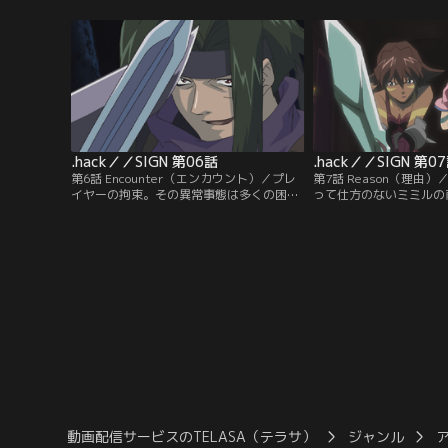
がログアウトできなくなってしまう。精巧
実世界と「The Worl
に作られたバーチャルワールドで、司は
に入り、ゲーム世界の秩
「痛み」を感じると同時に、他のキャラク
騎士団」は、その原因と
ターにはない絶対的な力「ガーディアン」
める。一方、司は猫の姿
を手に入れる。
マハに導かれて…。
.hack／／SIGN 第06話
.hack／／SIGN 第0
第6話 Encounter（エンカウント）／プレ
第7話 Reason（理由
イヤーの拘束。その異常事態は多くの困惑
って仕方のないミミルの
を生み出していた。BTに疑念をぶつけるミ
レイヤーが現れた。まだ「T
ミル。司に起きた異変を目の当たりにする
入って間もない初心者・A
昴。好奇心という名の欲望に忠実に動く楚
彼女の行動と言動に振り
良。そして、紅衣の騎士団にガーディアン
こで1つの答えを見つけ
出現の報告が入る。
動画配信サービスのTELASA（テラサ）
ジャンル