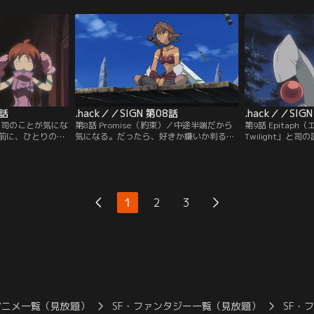
d」のプレイヤーの耳
に興味を抱くベア。そして、「The
居る誰もが知るキ
序を守る「紅衣の
World」にはなかったガーディアンの出現
その真実を知るた
なった司を追い求
が、噂の域から出なかった隠しアイテムの
との関連を知るた
のキャラクター・
存在を、再び浮かび上がらせる。
に対し司との対話
7話
.hack／／SIGN 第08話
.hack／／SIG
）／司のことが気にな
第8話 Promise（約束）／中途半端だから
第9話 Epitaph（
前に、ひとりのプ
気になる。だったら、好きか嫌いか判るま
Twilight」と
he World」に
で、トコトンまで付き合ってみればいい。
ベアたちは、新た
-20。ミミルは、
誰もその行方を知らない司へ「待ってい
クセスを試みる。
回されながら、そ
る」とメールを出し、ミミルは高山都市の
謎。その頃、司は
出す。
広場でひとり待つことを決めた。司が来て
い「死」を体験す
くれることを信じて。
1
2
3
アニメ一覧（見放題）
SF・ファンタジー一覧（見放題）
SF・