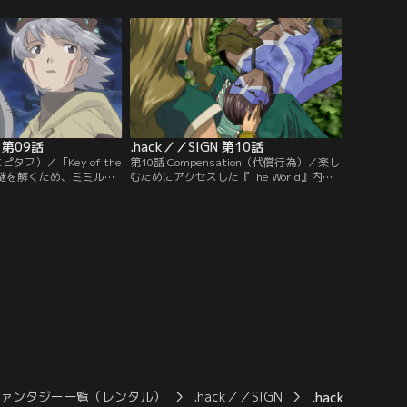
ャラクターとなった司。
場、相入れない考えを抱く者たちの共有す
めベアが、隠しアイテム
る目的が、ひとりのキャラクターを捕らえ
め楚良が、紅衣の騎士団
るための大きな罠を生み出す。
を提言する。
N 第09話
.hack／／SIGN 第10話
エピタフ）／「Key of the
第10話 Compensation（代償行為）／楽し
司の謎を解くため、ミミルや
むためにアクセスした『The World』内
なキャラ・ヘルバとのア
で、人はリアルでの責任と行為を引きずり
そして浮び上がる新たな
続ける。リアルで成し得なかった人として
、温かな「生」と、冷た
の責務、その代償をベアは司へ関わること
る。
で逃れようというのか。人と関わり続ける
行為とは…。
ファンタジー一覧（レンタル）
.hack／／SIGN
.hack／／SIGN