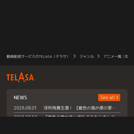
動画配信サービスのTELASA（テラサ）
ジャンル
アニメ一覧（見放
NEWS
See all
2026.08.01
浮所飛貴主演！ 【夏色の風が僕の家にやってきた】 本日よりテラサで独占配信スタート！
2026.07.18
『夏色の雲が恋と嵐をまきおこす』スペシャルメイキング 【Part1】2026年７月18日（土）23時30分～配信スタート！話題のシーンの裏側を大公開！豪華キャスト大集合！ 『武宮家 真夏の家族会議』開催！
2026.07.15
救命医・遥（今田）の《心揺さぶる過去》や、 麻酔科医・権野（船越英一郎）の《謎多きプライベート》など… 《知られざるエピソード》を独占配信！