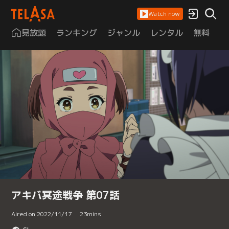
Watch now
見放題
ランキング
ジャンル
レンタル
無料
は
アキバ冥途戦争 第07話
Aired on 2022/11/17
23
mins