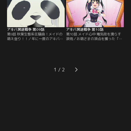
「メイドリアン」の魔の手が忍び寄
イドリアンチームは、愛美の魂を受
る。
け継ぎ、赤バットを振りかざす。親
善試合とは名ばかりのデスゲームが
ここにプレイボール！
アキバ冥途戦争 第09話
アキバ冥途戦争 第10話
第9話 秋葉生態系狂騒曲！メイドの
第10話 メイド心中 電気街を濡らす
萌え登り！！／年に一度のアキバメ
涙雨／お萌さまの頂点を獲った「と
イドフェス開催に向けて、準備をす
んとことん」は珍しく繁盛してい
る「とんとことん」一同。ケダモノ
た。そんな中、店長の計らいによ
ランドグループの底辺である「とん
り、嵐子は常連のご主人さまである
とことん」は、ここでも底辺に相応
末広と休みの日にデートをすること
しい扱いを受けていた。底辺から抜
に。しかし、末広には嵐子には言え
け出したいと思う一同は、“ケダモ
ない秘密があった。そして、何かを
1
ノランド生態系の手引き”が存在す
伝えようとするパンダがいた。
るのを知らず、“お萌さま登り”に挑
むことにする。