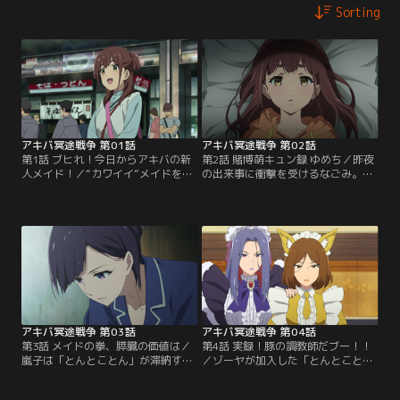
Sorting
アキバ冥途戦争 第01話
アキバ冥途戦争 第02話
第1話 ブヒれ！今日からアキバの新
第2話 賭博萌キュン録 ゆめち／昨夜
人メイド！／“カワイイ”メイドを夢
の出来事に衝撃を受けるなごみ。メ
見てメイドカフェ「とんとことん」
イドというお仕事に疑心暗鬼になっ
へやってきた、和平なごみ 17歳。一
て行く中で、ひとりの秋葉外生命体
緒に入店した新人メイドは、万年嵐
と出会う。そして「とんとことん」
子 35歳。はじめてのメイドカフェに
には店長により、新たな問題が持ち
少し戸惑いながらも、なごみはご主
込まれることに……。
人さまにお給仕をはじめる。
アキバ冥途戦争 第03話
アキバ冥途戦争 第04話
第3話 メイドの拳、膵臓の価値は／
第4話 実録！豚の調教師だブー！！
嵐子は「とんとことん」が滞納す
／ゾーヤが加入した「とんとこと
る“おひねりちゃん”の肩代わり
ん」に、メイド教育のスペシャリス
に、“取り立て屋”から新たな仕事を
ト、ケダモノランドの調教師である