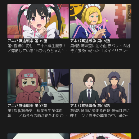
請け負うことになる。それは、地下
佐野がやってくる。佐野の教育は厳
格闘技場のリングに上がることだっ
しく、反発する「とんとことん」の
た。そしてそこに、秋葉原で横行し
メイド一同。それでも次第に、一部
ている高額フィギュアの闇取引も絡
のメイドは佐野と心を通わせていく
んできて……。
のだが……。
アキバ冥途戦争 第05話
アキバ冥途戦争 第06話
第5話 赤に沈む！三十六歳生誕祭！
第6話 姉妹盃に注ぐ血 赤バットの凶
／滞納している“おひねりちゃん”を
行／服役中だった「メイドリアン」
返済する為に、「とんとことん」の
台頭の立役者『赤い超新星』こと愛
売上を伸ばそうと思案するなごみ。
美がアキバに帰ってくる。愛美は
そんな時、ねるらからイベントをす
「チュキチュキつきちゃん」が「と
ることを提案され、明後日が誕生日
んとことん」に潰されたことを知り
だった嵐子のバースデイイベントを
激昂する。そんな中、なごみはねる
開催することにするのだが……。
らと姉妹の契りを交わすことにす
る。
アキバ冥途戦争 第07話
アキバ冥途戦争 第08話
第7話 獣抗争史！秋葉外生命体血
第8話 鮮血に染まる白球 栄光は君に
戦！！／ねるらの命が絶たれたこと
輝キュン／愛美の葬儀の中、凪の命
により、なごみが「とんとことん」
令により、元メイドリアングループ
から姿を消して1週間。なごみは忍
のメンバーと野球の試合をすること
者になって、秋葉原に身を潜めてい
になった「とんとことん」一同。な
た。そんな中、「とんとことん」に
ごみひとりだけがやる気満々。元メ