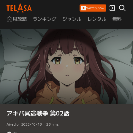
Watch now
見放題
ランキング
ジャンル
レンタル
無料
は
アキバ冥途戦争 第02話
Aired on 2022/10/13
23
mins