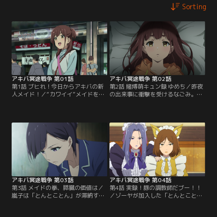
Sorting
アキバ冥途戦争 第01話
アキバ冥途戦争 第02話
第1話 ブヒれ！今日からアキバの新
第2話 賭博萌キュン録 ゆめち／昨夜
人メイド！／“カワイイ”メイドを夢
の出来事に衝撃を受けるなごみ。メ
見てメイドカフェ「とんとことん」
イドというお仕事に疑心暗鬼になっ
へやってきた、和平なごみ 17歳。一
て行く中で、ひとりの秋葉外生命体
緒に入店した新人メイドは、万年嵐
と出会う。そして「とんとことん」
子 35歳。はじめてのメイドカフェに
には店長により、新たな問題が持ち
少し戸惑いながらも、なごみはご主
込まれることに……。
人さまにお給仕をはじめる。
アキバ冥途戦争 第03話
アキバ冥途戦争 第04話
第3話 メイドの拳、膵臓の価値は／
第4話 実録！豚の調教師だブー！！
嵐子は「とんとことん」が滞納す
／ゾーヤが加入した「とんとこと
る“おひねりちゃん”の肩代わり
ん」に、メイド教育のスペシャリス
に、“取り立て屋”から新たな仕事を
ト、ケダモノランドの調教師である