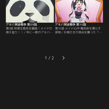
「メイドリアン」の魔の手が忍び寄
イドリアンチームは、愛美の魂を受
る。
け継ぎ、赤バットを振りかざす。親
善試合とは名ばかりのデスゲームが
ここにプレイボール！
アキバ冥途戦争 第09話
アキバ冥途戦争 第10話
第9話 秋葉生態系狂騒曲！メイドの
第10話 メイド心中 電気街を濡らす
萌え登り！！／年に一度のアキバメ
涙雨／お萌さまの頂点を獲った「と
イドフェス開催に向けて、準備をす
んとことん」は珍しく繁盛してい
る「とんとことん」一同。ケダモノ
た。そんな中、店長の計らいによ
ランドグループの底辺である「とん
り、嵐子は常連のご主人さまである
とことん」は、ここでも底辺に相応
末広と休みの日にデートをすること
しい扱いを受けていた。底辺から抜
に。しかし、末広には嵐子には言え
け出したいと思う一同は、“ケダモ
ない秘密があった。そして、何かを
1
ノランド生態系の手引き”が存在す
伝えようとするパンダがいた。
るのを知らず、“お萌さま登り”に挑
むことにする。