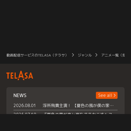
動画配信サービスのTELASA（テラサ）
ジャンル
アニメ一覧（見放
NEWS
See all
2026.08.01
浮所飛貴主演！ 【夏色の風が僕の家にやってきた】 本日よりテラサで独占配信スタート！
2026.07.18
『夏色の雲が恋と嵐をまきおこす』スペシャルメイキング 【Part1】2026年７月18日（土）23時30分～配信スタート！話題のシーンの裏側を大公開！豪華キャスト大集合！ 『武宮家 真夏の家族会議』開催！
2026.07.15
救命医・遥（今田）の《心揺さぶる過去》や、 麻酔科医・権野（船越英一郎）の《謎多きプライベート》など… 《知られざるエピソード》を独占配信！