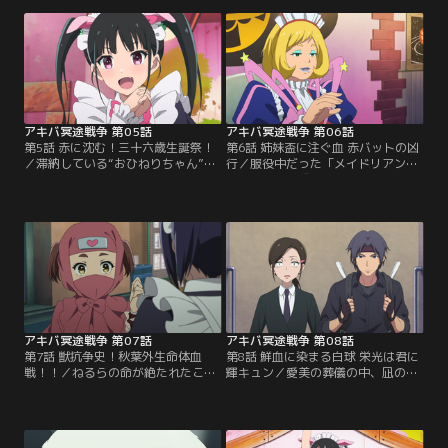
請け負うことになる。それは、地下
佐野がやってくる。佐野の教育は厳
格闘技場のリングに上がることだっ
しく、反発する「とんとことん」の
た。そしてそこに、秋葉原で横行し
メイド一同。それでも次第に、一部
ている高額フィギュアの闇取引も絡
のメイドは佐野と心を通わせていく
んできて……。
のだが……。
アキバ冥途戦争 第05話
アキバ冥途戦争 第06話
第5話 赤に沈む！三十六歳生誕祭！
第6話 姉妹盃に注ぐ血 赤バットの凶
／滞納している“おひねりちゃん”を
行／服役中だった「メイドリアン」
返済する為に、「とんとことん」の
台頭の立役者『赤い超新星』こと愛
売上を伸ばそうと思案するなごみ。
美がアキバに帰ってくる。愛美は
そんな時、ねるらからイベントをす
「チュキチュキつきちゃん」が「と
ることを提案され、明後日が誕生日
んとことん」に潰されたことを知り
だった嵐子のバースデイイベントを
激昂する。そんな中、なごみはねる
開催することにするのだが……。
らと姉妹の契りを交わすことにす
る。
アキバ冥途戦争 第07話
アキバ冥途戦争 第08話
第7話 獣抗争史！秋葉外生命体血
第8話 鮮血に染まる白球 栄光は君に
戦！！／ねるらの命が絶たれたこと
輝キュン／愛美の葬儀の中、凪の命
により、なごみが「とんとことん」
令により、元メイドリアングループ
から姿を消して1週間。なごみは忍
のメンバーと野球の試合をすること
者になって、秋葉原に身を潜めてい
になった「とんとことん」一同。な
た。そんな中、「とんとことん」に
ごみひとりだけがやる気満々。元メ