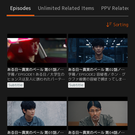
Episodes
Unlimited Related Items
PPV Related I
Sorting
ある日～真実のベール 第01話／字幕
ある日～真実のベール 第02話／字幕
字幕／EPISODE1 ある日／大学生の
字幕／EPISODE2 容疑者／ホン・グ
ヒョンスは友人に誘われたパーティ
クファ殺害の容疑で捕まってしまっ
ーに参加するため、父親の個人タク
たヒョンス。状況証拠はヒョンスが
Subtitle
Subtitle
シーをこっそり借りて出かける。道
犯人だと証明しているが、ヒョンス
に迷い、さまよっていたヒョンスの
には全く記憶がなく犯行を否認す
車に乗り込んできた女性。回送中だ
る。そんなヒョンスをほっておくこ
と言っても聞き入れてもらえず、ヒ
とができずシン・ジュンハンは弁護
ョンスはしかたなく車を走らせるこ
を買って出るが、不利であることに
とに。その後、意気投合した2人は
変わりはなかった。定年退職まであ
女性の家で一緒に酒を飲みいい雰囲
と3か月の刑事パク・サンボム
気になるが…。
は…。
ある日～真実のベール 第03話／字幕
ある日～真実のベール 第04話／字幕