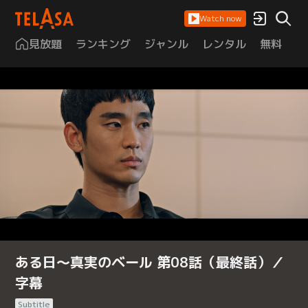
Watch now
見放題
ランキング
ジャンル
レンタル
無料
は
ある日～真実のベール 第08話（最終話）／
字幕
Subtitle