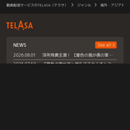
動画配信サービスのTELASA（テラサ）
ジャンル
海外・アジアドラ
NEWS
See all
2026.08.01
浮所飛貴主演！ 【夏色の風が僕の家にやってきた】 本日よりテラサで独占配信スタート！
2026.07.18
『夏色の雲が恋と嵐をまきおこす』スペシャルメイキング 【Part1】2026年７月18日（土）23時30分～配信スタート！話題のシーンの裏側を大公開！豪華キャスト大集合！ 『武宮家 真夏の家族会議』開催！
2026.07.15
救命医・遥（今田）の《心揺さぶる過去》や、 麻酔科医・権野（船越英一郎）の《謎多きプライベート》など… 《知られざるエピソード》を独占配信！