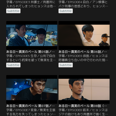
字幕／EPISODE3 弁護士／拘置所に
字幕／EPISODE4 自白／アン検事と
入れられてしまったヒョンスは他の
パク刑事の思惑どおり、ヒョンスは
収容者に目をつけられリンチを受け
ポリグラフ検査を受けることに。そ
Subtitle
Subtitle
るが、なぜかト・ジテという男には
のことを知ったジュンハンは無理や
親切にされる。一方、ジュンハンの
り検査室に入り込み、スジンを味方
受任費用が高額なため弁護依頼をた
につけて検査をやめさせる。ヒョン
めらっていたヒョンスの両親は、ロ
スの弁護人ではなくなっても、まだ
ーファームの代表弁護士パク・ミギ
事件を調べ続けているジュンハンは
ョンから無料で弁護するという提案
グクファのSNSに掲載されていた写
を受けて即決。
真からある病院を見つけ出し…。
ある日～真実のベール 第05話／字幕
ある日～真実のベール 第06話／字幕
字幕／EPISODE5 生存／公判で自白
字幕／EPISODE6 仮面／ヒョンスは
するという約束を破って無実を主張
陪審員立ち合いの中で行われた現場
し、パク・ミギョン弁護士から見放
検証の最中に気を失って倒れてしま
Subtitle
Subtitle
されてしまったヒョンス。拘置所で
う。ヒョンスを犯人だと信じて疑わ
もパク・ドゥシクに目を付けられつ
ないパク・サンボム刑事は、そんな
らい日々を過ごしていたが、何かと
姿を見ても逃げるための演技だと考
面倒を見てくれるト・ジテに助けら
えていた。ジュンハンに代わり、初
れていた。一方、ミギョンに代わっ
めて公判での弁護を担当することに
てヒョンスの裁判を担当することに
なったスジンは緊張の中、陪審員の
なったスジンはジュンハンに共同弁
心をつかむことに成功する。
護を依頼し…。
ある日～真実のベール 第07話／字幕
ある日～真実のベール 第08話（最終話）／字幕
字幕／EPISODE7 変身／無実を主張
字幕／EPISODE8 結末／ヒョンスは
する気力を失ってしまったヒョンス
ジテの助けもあり拘置所で強く生き