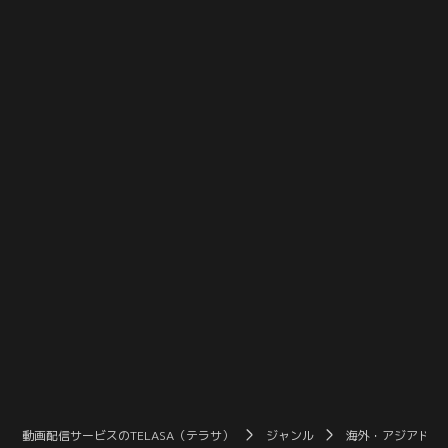
うようになる。拘置所でも相変わら
結局は誰からもグクファ殺害の証拠
ずドゥシクに暴力を振るわれ続けて
を見つけられずにいた。最後の手段
いたが、ジテのアドバイスで変わっ
として担当刑事のパク・サンボムを
ていく。一方、ジュンハンはヒョン
証人申請したジュンハンは、ヒョン
ス以外の容疑者が警察や検察から取
スを犯人にするためにサンボムが証
り調べすら受けていないことに憤り
拠を操作していたと指摘。
を感じていた。
動画配信サービスのTELASA（テラサ）
ジャンル
海外・アジアドラ