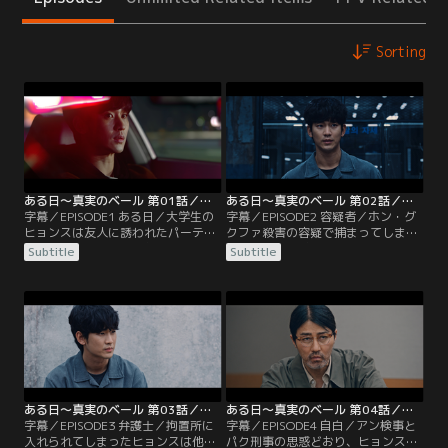
Sorting
ある日～真実のベール 第01話／字幕
ある日～真実のベール 第02話／字幕
字幕／EPISODE1 ある日／大学生の
字幕／EPISODE2 容疑者／ホン・グ
ヒョンスは友人に誘われたパーティ
クファ殺害の容疑で捕まってしまっ
ーに参加するため、父親の個人タク
たヒョンス。状況証拠はヒョンスが
Subtitle
Subtitle
シーをこっそり借りて出かける。道
犯人だと証明しているが、ヒョンス
に迷い、さまよっていたヒョンスの
には全く記憶がなく犯行を否認す
車に乗り込んできた女性。回送中だ
る。そんなヒョンスをほっておくこ
と言っても聞き入れてもらえず、ヒ
とができずシン・ジュンハンは弁護
ョンスはしかたなく車を走らせるこ
を買って出るが、不利であることに
とに。その後、意気投合した2人は
変わりはなかった。定年退職まであ
女性の家で一緒に酒を飲みいい雰囲
と3か月の刑事パク・サンボム
気になるが…。
は…。
ある日～真実のベール 第03話／字幕
ある日～真実のベール 第04話／字幕
字幕／EPISODE3 弁護士／拘置所に
字幕／EPISODE4 自白／アン検事と
入れられてしまったヒョンスは他の
パク刑事の思惑どおり、ヒョンスは