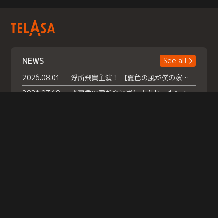
NEWS
See all
2026.08.01
浮所飛貴主演！ 【夏色の風が僕の家にやってきた】 本日よりテラサで独占配信スタート！
2026.07.18
『夏色の雲が恋と嵐をまきおこす』スペシャルメイキング 【Part1】2026年７月18日（土）23時30分～配信スタート！話題のシーンの裏側を大公開！豪華キャスト大集合！ 『武宮家 真夏の家族会議』開催！
2026.07.15
救命医・遥（今田）の《心揺さぶる過去》や、 麻酔科医・権野（船越英一郎）の《謎多きプライベート》など… 《知られざるエピソード》を独占配信！
Help
|
Company Profile
|
Act on Specified Commercial Transactions
|
Terms of Service
|
Privacy Policy