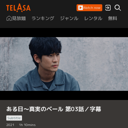
Watch now
見放題
ランキング
ジャンル
レンタル
無料
は
ある日～真実のベール 第03話／字幕
Subtitle
2021
1
h
10
mins