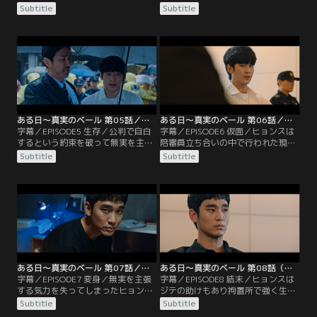
収容者に目をつけられリンチを受け
ポリグラフ検査を受けることに。そ
Subtitle
Subtitle
るが、なぜかト・ジテという男には
のことを知ったジュンハンは無理や
親切にされる。一方、ジュンハンの
り検査室に入り込み、スジンを味方
受任費用が高額なため弁護依頼をた
につけて検査をやめさせる。ヒョン
めらっていたヒョンスの両親は、ロ
スの弁護人ではなくなっても、まだ
ーファームの代表弁護士パク・ミギ
事件を調べ続けているジュンハンは
ョンから無料で弁護するという提案
グクファのSNSに掲載されていた写
を受けて即決。
真からある病院を見つけ出し…。
ある日～真実のベール 第05話／字幕
ある日～真実のベール 第06話／字幕
字幕／EPISODE5 生存／公判で自白
字幕／EPISODE6 仮面／ヒョンスは
するという約束を破って無実を主張
陪審員立ち合いの中で行われた現場
し、パク・ミギョン弁護士から見放
検証の最中に気を失って倒れてしま
Subtitle
Subtitle
されてしまったヒョンス。拘置所で
う。ヒョンスを犯人だと信じて疑わ
もパク・ドゥシクに目を付けられつ
ないパク・サンボム刑事は、そんな
らい日々を過ごしていたが、何かと
姿を見ても逃げるための演技だと考
面倒を見てくれるト・ジテに助けら
えていた。ジュンハンに代わり、初
れていた。一方、ミギョンに代わっ
めて公判での弁護を担当することに
てヒョンスの裁判を担当することに
なったスジンは緊張の中、陪審員の
なったスジンはジュンハンに共同弁
心をつかむことに成功する。
護を依頼し…。
ある日～真実のベール 第07話／字幕
ある日～真実のベール 第08話（最終話）／字幕
字幕／EPISODE7 変身／無実を主張
字幕／EPISODE8 結末／ヒョンスは
する気力を失ってしまったヒョンス
ジテの助けもあり拘置所で強く生き
は、自分が発見した時にグクファは
ていくすべを見つけ出す。ジュンハ
Subtitle
Subtitle
まだ生きていたのかもしれないと思
ンは何人もの容疑者を問い詰めるが