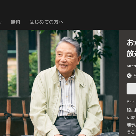
ル
無料
はじめての方へ
お
放
Aire
Are
鴨志
た妻
刑事
うこ