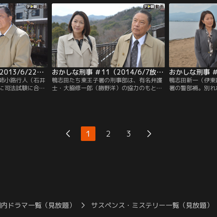
田と真実が実の親
が、鴨志田と真実が実の親子だということ
局のエリート警視
らない。目下独り
は、2人の職場の人間は誰も知らない。目
の親子だというこ
中の友人の家に住
下独り身の鴨志田は、海外赴任中の友人宅
は誰も知らない…
真実も居候してい
に住まわせてもらっており、真実も居候
中。
おかしな刑事 ＃10（2013/6/22放送）
おかしな刑事 ＃11（2014/6/7放送）
姉小路行人（石井
鴨志田たち東王子署の刑事部は、有名弁護
鴨志田新一（伊東
に司法試験に合格
士・大脇修一郎（勝野洋）の協力のもと、
署の警部補。別れ
に、売れっ子のパ
振り込め詐欺グループの中枢メンバーの逮
娘・岡崎真実（羽
ー・矢野涼子（遊
捕にこぎつけた。大脇は冤罪事件で名を挙
局のエリート警視
な合格祝いの会を
げた人権派の弁護士で、真実の上司である
の親子だというこ
ーの途中、鴨志田
警察庁刑事局長・田中孝典（上杉祥三）の
は誰も知らない…
を受けて現場に急
高校時代の先輩でもあった。そして、鴨志
人・金子千里（姿
1
2
3
田と真実の同居人である新米弁護士・姉小
うなもので殴られ
路行人（石井正則）は…。
った。
国内ドラマ一覧（見放題）
サスペンス・ミステリー一覧（見放題）