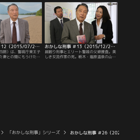
だが、鴨志田と真実が実
事局のエリート警視だが、鴨志田と真実が
とは、2人の職場の人間
実の親子だということは、2人の職場の人
。
間は誰も知らない。
おかしな刑事 ＃12（2015/07/25放送）
おかしな刑事 ＃13（2015/12/26放送）
四朗）は、警視庁東王子
居眠り刑事とエリート警視の父娘捜査。美
た妻との間にもうけた
しき女流作家の死。栃木・塩原温泉の山中
田美智子）は警察庁刑事
で今大注目の作家・綾野文（南伊）の遺体
だが、鴨志田と真実が実
が見つかった。文は東王子署管内に住んで
とは、2人の職場の人間
いたことから、栃木県警は警視庁との合同
。ある朝、ゴミ屋敷の住
捜査を要請。上司から捜査本部の設置を命
晴香）が頭部を鈍器のよ
じられた真実は、鴨志田のいる東王子署に
て死んでいるのが見つか
本部を立てることを決めた。死亡推定時刻
は遺体発見の1週間前で…。
「おかしな刑事」シリーズ
おかしな刑事 ＃26（2022/12/2