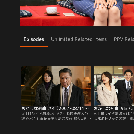
Episodes
Unlimited Related Items
PPV Rel
おかしな刑事 ＃4（2007/08/11放送）
≪土曜ワイド劇場≫海面2m 時間差殺人の
≪土曜ワイド劇場≫狙わ
謎 赤水門と西伊豆堂ヶ島の殺意 鴨志田新
限発射トリックの謎！鴨
一（伊東四朗）は、警視庁東王子署の警部
朗）は、警視庁東王子署
補。別れた妻との間にできた娘・岡崎真実
妻との間にできた娘・岡
（羽田美智子）は警察庁刑事局のエリート
子）は警察庁刑事局のエ