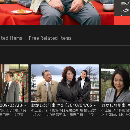
実の
スか
Mor
Seri
ated Items
Free Related Items
おかしな刑事 ＃5（2009/03/28放送）
おかしな刑事 ＃6（2010/04/03放送）
れた王子の狐！時
≪土曜ワイド劇場≫日光鬼怒川 明智伝説が
≪土曜ワイド劇場
志田新一（伊東四
つなぐ二つの転落死体！鴨志田新一（伊東
た！死体に付いた
の警部補。別れた
四朗）は、警視庁東王子署の警部補。別れ
罠 鴨志田新一（
崎真実（羽田美智
た妻との間にもうけた娘・岡崎真実（羽田
子署の警部補。別
リート警視だが、
美智子）は警察庁刑事局のエリート警視だ
娘・岡崎真実（羽