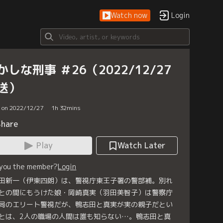
Watch now
Login
かしな刑事 ＃26（2022/12/27
送）
d on 2022/12/27
1
h
32
mins
Share
Play
Watch Later
 you the member?
Login
田新一（伊東四朗）は、警視庁東王子署の警部補。別れ
との間にもうけた娘・岡崎真実（羽田美智子）は警察庁
局のエリート警視だが、鴨志田と真実が実の親子だとい
とは、2人の職場の人間は誰も知らない…。鴨志田と真