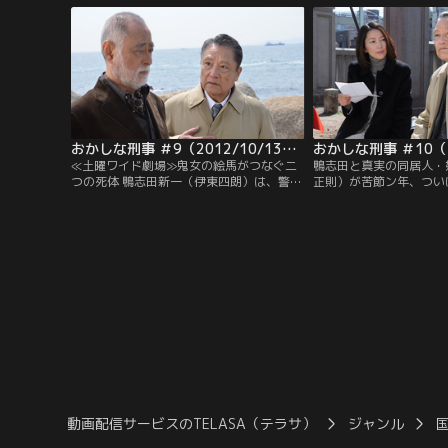
警視だが、二人の職場の人間は鴨志田と真
二人の職場の人間は鴨志
実が親子だということは誰も知らない。
子だということは誰も知
身の鴨志田は、海外赴任
まわせてもらっていて、
る。
おかしな刑事 ＃9（2012/10/13放送）
≪土曜ワイド劇場≫鬼女の絵馬がつなぐ二
鴨志田と真実の同居人・
つの死体 鴨志田新一（伊東四朗）は、警視
正則）が苦節ン年、つい
庁東王子署の警部補。別れた妻との間にも
した！真実は行人のため
うけた娘・岡崎真実（羽田美智子）は警察
ーティーコーディネータ
庁刑事局のエリート警視だが、鴨志田と真
井亮子）に依頼し、盛大
実が実の親子だということは、2人の職場
開催する。そのパーティ
の人間は誰も知らない…。
は殺人事件発生の知らせ
行する。
動画配信サービスのTELASA（テラサ）
ジャンル