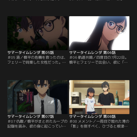
「影」の真相を探るため、潮の葬儀
他の「影」とは異なり、まるで生前
翌日に一家失踪した小早川家を訪ね
の潮本人のように振る舞う彼女に混
る慎平は、潮の事故のきっかけとな
乱しながらも、もう二度と会えない
った少女・小早川しおりの「影」と
はずの潮との会話に慎平は喜びを隠
遭遇するのだった。一命をとりとめ
せない。「影」を警戒する澪や窓に
た慎平だったが、手詰まりになり全
見つからないように慎平は潮を隠す
てを窓に打ち明けることに。日は変
が、妹たちに会いたいと不満げな
わり7月24日…。【提供：バンダイ
潮。その後、窓たちに合流する為ヒ
チャンネル】
ルコ様に向かう慎平の前に…。【提
供：バンダイチャンネル】
サマータイムレンダ 第05話
サマータイムレンダ 第06話
＃05 渦／慎平の危機を救ったのは、
＃06 軌道共鳴／四度目の7月22日。
フェリーで同乗した女性だった。彼
慎平とフェリーで出会い、彼に「南
女は慎平が敬愛する作家・南雲竜之
雲竜之介」の名を語った女性・南方
介を名乗り、「網代慎平」を助けに
ひづる。彼女もまた日都ヶ島を故郷
来たという。さらに彼女は、「影」
としており、携帯電話に残された謎
についての数多の知識を持ち合わせ
のメッセージを解明するため、14年
ていた。一方、夏祭りの会場内では
ぶりに帰郷していた。「影」そして
「影」による大虐殺が行われてい
「ハイネ」の存在を知るひづるは、
た。慎平は助けに向かうも、次々と
猟師の根津と合流し、島民の多くが
殺される友人たち。やがて「影」
「影」と入れ替わっている事を知る
は…。【提供：バンダイチャンネ
のだった。【提供：バンダイチャン
ル】
ネル】
サマータイムレンダ 第07話
サマータイムレンダ 第08話
＃07 仇敵／慎平がまとめたループの
＃08 メメント／一周目で現れた澪の
記録を読み、彼の身に起こっている
「影」を倒すべく、ひづると根津が
ことが事実であると判断したひづ
見守るなか小舟家へと戻った慎平。
る。かつて彼女は慎平の話を信じる
しかし、まだ「いるはずのない」潮