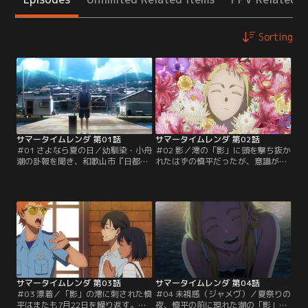
Sorting
サマータイムレンダ 第01話
サマータイムレンダ 第02話
＃01 さよなら夏の日／幼馴染・小舟
＃02 影／澪の「影」に頭を撃ち抜か
潮の訃報を聞き、和歌山市『日都ヶ
れたはずの慎平だったが、意識が戻
島』へ2年ぶりに帰郷した網代慎
ると日都ヶ島へ向かうフェリーの中
平。葬儀に参列した慎平は、親友の
にいた。その後も「撃たれる前と同
菱形窓から「潮には他殺の可能性が
じ」出来事が繰り返される。一人思
ある」と打ち明けられる。さらには
案する慎平は、島の駐在・凸村が澪
潮の妹・澪までも潮は殺されたと訴
に包丁で刺し殺される現場を目撃。
える。日都ヶ島には、自分と同じ姿
さらには殺された凸村から、凸村の
の「影」を見たものは死ぬという伝
『影』が生成される様を目の当たり
承があった。【提供：バンダイチャ
にする。【提供：バンダイチャンネ
ンネル】
ル】
サマータイムレンダ 第03話
サマータイムレンダ 第04話
＃03 漂着／「影」の澪に刺された慎
＃04 未視感（ジャメヴ）／夏祭りの
平はまたも7月22日を繰り返す。
夜、慎平の前に現れた潮の「影」。