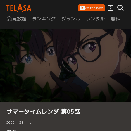
Watch now
見放題
ランキング
ジャンル
レンタル
無料
は
サマータイムレンダ 第05話
2022
23
mins