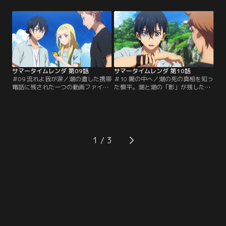
根拠となる経験をしていた。「影」
が現れる。潮は、慎平と同様24日の
に姿を知られるリスクを冒さないよ
夏祭りからループしてきていた。突
う多くを語らないひづるだが、慎平
然の出来事に驚く慎平は状況を整理
に力を貸すという。小早川一家の
しようとするが、突如予定外に澪の
「影」を倒すため、小早川家に向か
「影」の襲撃に遭う。潮の助けで絶
う慎平、ひづる、根津。【提供：バ
命を免れた慎平だが、代わりに潮が
ンダイチャンネル】
腕を切り裂かれてしまう。【提供：
バンダイチャンネル】
サマータイムレンダ 第09話
サマータイムレンダ 第10話
＃09 流れよ我が涙／潮の遺した携帯
＃10 闇の中へ／潮の死の真相を知っ
電話に残された一つの動画ファイル
た慎平。潮と潮の「影」が残した動
には、潮と潮の「影」が二人一緒に
画から、「影」に関する手がかりが
写っていた。出会ってから動画を残
タカノス山にあると考える。そこに
すに至るまでの出来事を語り始める
は、窓の実家である菱形医院の旧病
二人の潮。自身を“本物”だと疑わな
棟があった。旧病棟へたどり着いた
い潮の「影」に戸惑う潮だが、やが
三人は、院内に鎮座するヒルコ像
て協力して「影」の真相を探るよう
と、さらにその奥に地下壕へと続く
1
になる。動画をみて全ての記憶と力
隠し扉が現れる。奥へ進もうとする
を取り戻した潮は…。【提供：バン
一行だが、隠し扉には鍵がかかって
ダイチャンネル】
いた。【提供：バンダイチャンネ
ル】