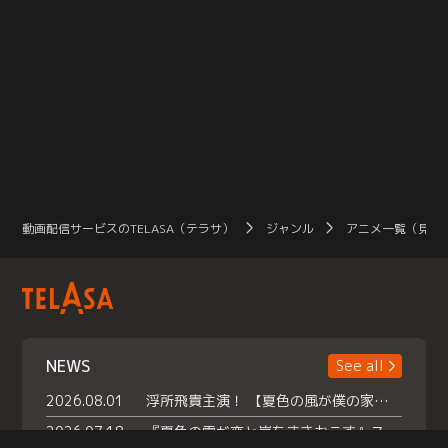
動画配信サービスのTELASA（テラサ）
ジャンル
アニメ一覧（見放
NEWS
See all
2026.08.01
浮所飛貴主演！ 【夏色の風が僕の家にやってきた】 本日よりテラサで独占配信スタート！
2026.07.18
『夏色の雲が恋と嵐をまきおこす』スペシャルメイキング 【Part1】2026年７月18日（土）23時30分～配信スタート！話題のシーンの裏側を大公開！豪華キャスト大集合！ 『武宮家 真夏の家族会議』開催！