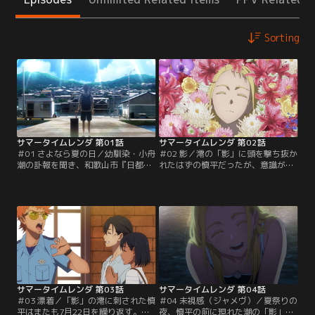
Sorting
サマータイムレンダ 第01話
サマータイムレンダ 第02話
＃01 さよなら夏の日／幼馴染・小舟
＃02 影／澪の「影」に頭を撃ち抜か
潮の訃報を聞き、和歌山市『日都ヶ
れたはずの慎平だったが、意識が戻
島』へ2年ぶりに帰郷した網代慎
ると日都ヶ島へ向かうフェリーの中
平。葬儀に参列した慎平は、親友の
にいた。その後も「撃たれる前と同
菱形窓から「潮には他殺の可能性が
じ」出来事が繰り返される。一人思
ある」と打ち明けられる。さらには
案する慎平は、島の駐在・凸村が澪
潮の妹・澪までも潮は殺されたと訴
に包丁で刺し殺される現場を目撃。
える。日都ヶ島には、自分と同じ姿
さらには殺された凸村から、凸村の
の「影」を見たものは死ぬという伝
『影』が生成される様を目の当たり
承があった。【提供：バンダイチャ
にする。【提供：バンダイチャンネ
ンネル】
ル】
サマータイムレンダ 第03話
サマータイムレンダ 第04話
＃03 漂着／「影」の澪に刺された慎
＃04 未視感（ジャメヴ）／夏祭りの
平はまたも7月22日を繰り返す。
夜、慎平の前に現れた潮の「影」。