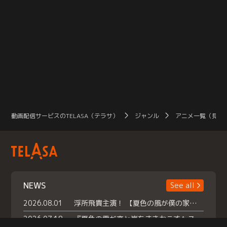
動画配信サービスのTELASA（テラサ）
ジャンル
アニメ一覧（見放
NEWS
See all
2026.08.01
浮所飛貴主演！ 【夏色の風が僕の家にやってきた】 本日よりテラサで独占配信スタート！
2026.07.18
『夏色の雲が恋と嵐をまきおこす』スペシャルメイキング 【Part1】2026年７月18日（土）23時30分～配信スタート！話題のシーンの裏側を大公開！豪華キャスト大集合！ 『武宮家 真夏の家族会議』開催！