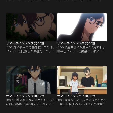
「影」の真相を探るため、潮の葬儀
他の「影」とは異なり、まるで生前
翌日に一家失踪した小早川家を訪ね
の潮本人のように振る舞う彼女に混
る慎平は、潮の事故のきっかけとな
乱しながらも、もう二度と会えない
った少女・小早川しおりの「影」と
はずの潮との会話に慎平は喜びを隠
遭遇するのだった。一命をとりとめ
せない。「影」を警戒する澪や窓に
た慎平だったが、手詰まりになり全
見つからないように慎平は潮を隠す
てを窓に打ち明けることに。日は変
が、妹たちに会いたいと不満げな
わり7月24日…。【提供：バンダイ
潮。その後、窓たちに合流する為ヒ
チャンネル】
ルコ様に向かう慎平の前に…。【提
供：バンダイチャンネル】
サマータイムレンダ 第05話
サマータイムレンダ 第06話
＃05 渦／慎平の危機を救ったのは、
＃06 軌道共鳴／四度目の7月22日。
フェリーで同乗した女性だった。彼
慎平とフェリーで出会い、彼に「南
女は慎平が敬愛する作家・南雲竜之
雲竜之介」の名を語った女性・南方
介を名乗り、「網代慎平」を助けに
ひづる。彼女もまた日都ヶ島を故郷
来たという。さらに彼女は、「影」
としており、携帯電話に残された謎
についての数多の知識を持ち合わせ
のメッセージを解明するため、14年
ていた。一方、夏祭りの会場内では
ぶりに帰郷していた。「影」そして
「影」による大虐殺が行われてい
「ハイネ」の存在を知るひづるは、
た。慎平は助けに向かうも、次々と
猟師の根津と合流し、島民の多くが
殺される友人たち。やがて「影」
「影」と入れ替わっている事を知る
は…。【提供：バンダイチャンネ
のだった。【提供：バンダイチャン
ル】
ネル】
サマータイムレンダ 第07話
サマータイムレンダ 第08話
＃07 仇敵／慎平がまとめたループの
＃08 メメント／一周目で現れた澪の
記録を読み、彼の身に起こっている
「影」を倒すべく、ひづると根津が
ことが事実であると判断したひづ
見守るなか小舟家へと戻った慎平。
る。かつて彼女は慎平の話を信じる
しかし、まだ「いるはずのない」潮