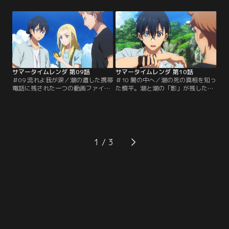
根拠となる経験をしていた。「影」
が現れる。潮は、慎平と同様24日の
に姿を知られるリスクを冒さないよ
夏祭りからループしてきていた。突
う多くを語らないひづるだが、慎平
然の出来事に驚く慎平は状況を整理
に力を貸すという。小早川一家の
しようとするが、突如予定外に澪の
「影」を倒すため、小早川家に向か
「影」の襲撃に遭う。潮の助けで絶
う慎平、ひづる、根津。【提供：バ
命を免れた慎平だが、代わりに潮が
ンダイチャンネル】
腕を切り裂かれてしまう。【提供：
バンダイチャンネル】
サマータイムレンダ 第09話
サマータイムレンダ 第10話
＃09 流れよ我が涙／潮の遺した携帯
＃10 闇の中へ／潮の死の真相を知っ
電話に残された一つの動画ファイル
た慎平。潮と潮の「影」が残した動
には、潮と潮の「影」が二人一緒に
画から、「影」に関する手がかりが
写っていた。出会ってから動画を残
タカノス山にあると考える。そこに
すに至るまでの出来事を語り始める
は、窓の実家である菱形医院の旧病
二人の潮。自身を“本物”だと疑わな
棟があった。旧病棟へたどり着いた
い潮の「影」に戸惑う潮だが、やが
三人は、院内に鎮座するヒルコ像
て協力して「影」の真相を探るよう
と、さらにその奥に地下壕へと続く
1
になる。動画をみて全ての記憶と力
隠し扉が現れる。奥へ進もうとする
を取り戻した潮は…。【提供：バン
一行だが、隠し扉には鍵がかかって
ダイチャンネル】
いた。【提供：バンダイチャンネ
ル】