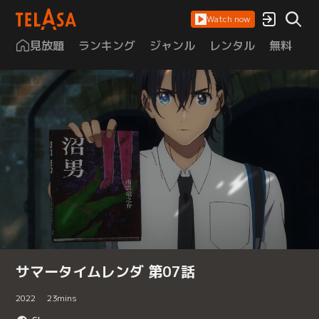
Watch now
見放題
ランキング
ジャンル
レンタル
無料
は
サマータイムレンダ 第07話
2022
23
mins