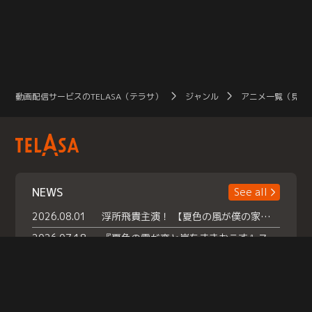
動画配信サービスのTELASA（テラサ）
ジャンル
アニメ一覧（見放
NEWS
See all
2026.08.01
浮所飛貴主演！ 【夏色の風が僕の家にやってきた】 本日よりテラサで独占配信スタート！
2026.07.18
『夏色の雲が恋と嵐をまきおこす』スペシャルメイキング 【Part1】2026年７月18日（土）23時30分～配信スタート！話題のシーンの裏側を大公開！豪華キャスト大集合！ 『武宮家 真夏の家族会議』開催！
2026.07.15
救命医・遥（今田）の《心揺さぶる過去》や、 麻酔科医・権野（船越英一郎）の《謎多きプライベート》など… 《知られざるエピソード》を独占配信！