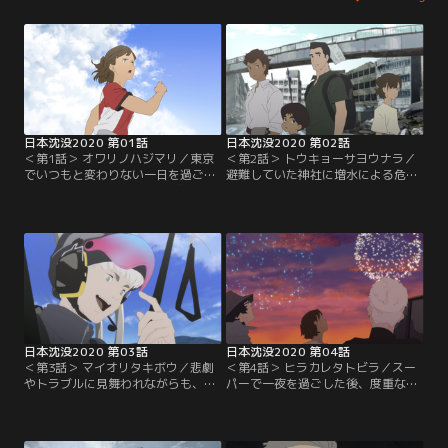
日本沈没2020 第01話
日本沈没2020 第02話
＜第1話＞ オワリノハジマリ／東京
＜第2話＞ トウキョーサヨウナラ／
でいつもと変わりない一日を過ごし
避難していた神社に増水による危機
ていた武藤家の4人。だが、突如地
が迫っていると知り、武藤家は近所
震が日本列島を襲い、彼らだけでな
に住む七海や春生とともに、東京か
く国中が大混乱に陥る。
らの脱出を試みる。
日本沈没2020 第03話
日本沈没2020 第04話
＜第3話＞ マイオリタキボウ／悲劇
＜第4話＞ ヒラカレタトビラ／スー
やトラブルに見舞われながらも、西
パーで一夜を過ごした後、度重なる
を目指して進み続ける一行に、エス
地震のせいで移動を余儀なくされた
トニアを拠点に活躍していた人気ユ
一行は、店主とともに避難する道す
ーチューバーのKITE（カイト）が加
がら、イギリス人ヒッチハイカーと
わる。
出会う。