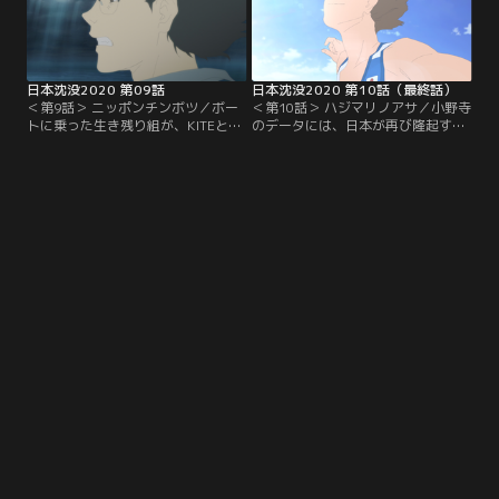
日本沈没2020 第09話
日本沈没2020 第10話（最終話）
＜第9話＞ ニッポンチンボツ／ボー
＜第10話＞ ハジマリノアサ／小野寺
トに乗った生き残り組が、KITEと小
のデータには、日本が再び隆起する
野寺の2人と再会。その後、日本を
場所の地図情報が含まれていた。仲
救う手がかりを求めて、研究所を示
間を救うため、KITEは気球に乗って
す座標の場所を目指す。
ネット接続を試みる。