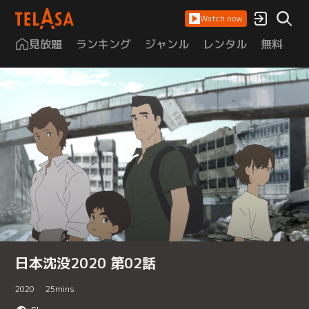
Watch now
見放題
ランキング
ジャンル
レンタル
無料
は
日本沈没2020 第02話
2020
25
mins