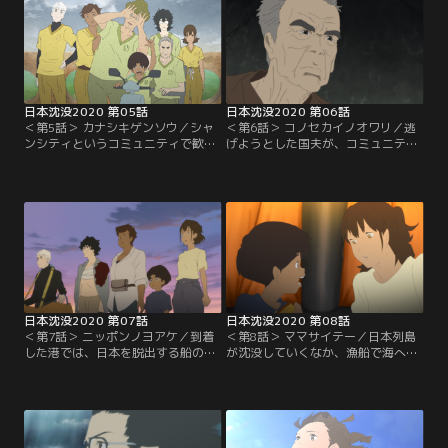
日本沈没2020 第05話
日本沈没2020 第06話
＜第5話＞ カナシキゲンソウ／シャ
＜第6話＞ コノセカイノオワリ／逃
ンシティというコミュニティで歓迎
げようとした国夫が、コミュニティ
を受ける一行。そこでマザーと呼ば
内で監禁される。寝たきりの老人が
れている女性には死者の声を聞く力
モールス信号で必死に警告を伝えよ
があると知り、歩とマリが言い争い
うとしていることに気づく歩。
になる。
日本沈没2020 第07話
日本沈没2020 第08話
＜第7話＞ ニッポンノヨアケ／到着
＜第8話＞ ママサイテー／日本列島
した港では、日本を脱出する船の乗
が沈没していくなか、漁船で海へ逃
客を選出する手続きが行われてい
げるも船が難破してしまう。マリた
た。だが、スポーツ選手の特別枠に
ちとはぐれた歩と剛は、励まし合い
選ばれた歩以外、誰も乗船できない
ながら救命ボートで海を漂流する。
という...。