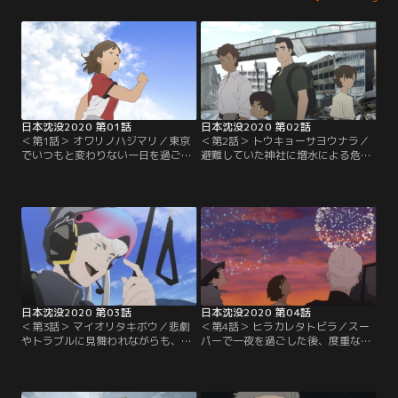
日本沈没2020 第01話
日本沈没2020 第02話
＜第1話＞ オワリノハジマリ／東京
＜第2話＞ トウキョーサヨウナラ／
でいつもと変わりない一日を過ごし
避難していた神社に増水による危機
ていた武藤家の4人。だが、突如地
が迫っていると知り、武藤家は近所
震が日本列島を襲い、彼らだけでな
に住む七海や春生とともに、東京か
く国中が大混乱に陥る。
らの脱出を試みる。
日本沈没2020 第03話
日本沈没2020 第04話
＜第3話＞ マイオリタキボウ／悲劇
＜第4話＞ ヒラカレタトビラ／スー
やトラブルに見舞われながらも、西
パーで一夜を過ごした後、度重なる
を目指して進み続ける一行に、エス
地震のせいで移動を余儀なくされた
トニアを拠点に活躍していた人気ユ
一行は、店主とともに避難する道す
ーチューバーのKITE（カイト）が加
がら、イギリス人ヒッチハイカーと
わる。
出会う。