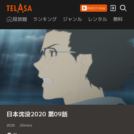
Watch now
見放題
ランキング
ジャンル
レンタル
無料
は
日本沈没2020 第09話
2020
25
mins