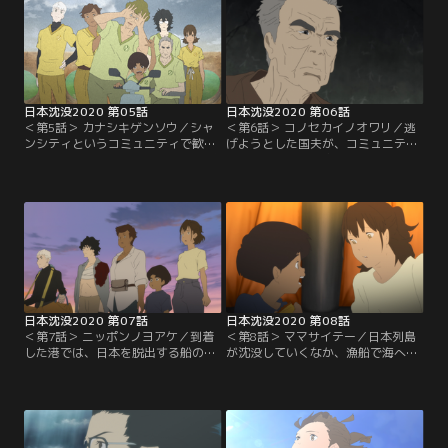
日本沈没2020 第05話
日本沈没2020 第06話
＜第5話＞ カナシキゲンソウ／シャ
＜第6話＞ コノセカイノオワリ／逃
ンシティというコミュニティで歓迎
げようとした国夫が、コミュニティ
を受ける一行。そこでマザーと呼ば
内で監禁される。寝たきりの老人が
れている女性には死者の声を聞く力
モールス信号で必死に警告を伝えよ
があると知り、歩とマリが言い争い
うとしていることに気づく歩。
になる。
日本沈没2020 第07話
日本沈没2020 第08話
＜第7話＞ ニッポンノヨアケ／到着
＜第8話＞ ママサイテー／日本列島
した港では、日本を脱出する船の乗
が沈没していくなか、漁船で海へ逃
客を選出する手続きが行われてい
げるも船が難破してしまう。マリた
た。だが、スポーツ選手の特別枠に
ちとはぐれた歩と剛は、励まし合い
選ばれた歩以外、誰も乗船できない
ながら救命ボートで海を漂流する。
という...。