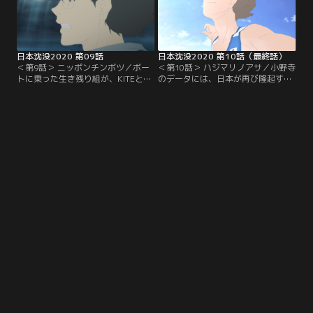
日本沈没2020 第09話
日本沈没2020 第10話（最終話）
＜第9話＞ ニッポンチンボツ／ボー
＜第10話＞ ハジマリノアサ／小野寺
トに乗った生き残り組が、KITEと小
のデータには、日本が再び隆起する
野寺の2人と再会。その後、日本を
場所の地図情報が含まれていた。仲
救う手がかりを求めて、研究所を示
間を救うため、KITEは気球に乗って
す座標の場所を目指す。
ネット接続を試みる。