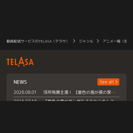
動画配信サービスのTELASA（テラサ）
ジャンル
アニメ一覧（見放
NEWS
See all
2026.08.01
浮所飛貴主演！ 【夏色の風が僕の家にやってきた】 本日よりテラサで独占配信スタート！
2026.07.18
『夏色の雲が恋と嵐をまきおこす』スペシャルメイキング 【Part1】2026年７月18日（土）23時30分～配信スタート！話題のシーンの裏側を大公開！豪華キャスト大集合！ 『武宮家 真夏の家族会議』開催！
2026.07.15
救命医・遥（今田）の《心揺さぶる過去》や、 麻酔科医・権野（船越英一郎）の《謎多きプライベート》など… 《知られざるエピソード》を独占配信！