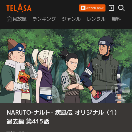
Watch now
見放題
ランキング
ジャンル
レンタル
無料
は
NARUTO-ナルト- 疾風伝 オリジナル（1）
過去編 第415話