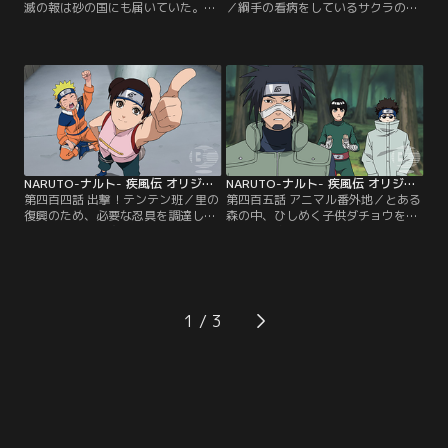
滅の報は砂の国にも届いていた。自
／綱手の看病をしているサクラの元
国に有事が起こった場合に備え、一
を訪れるナルト。戦いでの疲れを微
人黙々と傀儡を仕込むカンクロウ。
塵も感じさせないナルトの元気な様
するとそこに我愛羅とテマリがやっ
子に、サクラは昔里で起きたある騒
てくる。同盟国である木ノ葉の惨状
動のことを思い出す。三年前、サク
を案じるカンクロウとテマリに、
ラが突如高熱に襲われ、倒れたこと
「あの里にはうずまきナルトがい
があった。その症状はある村で発生
る」と呟く我愛羅。その脳裏に、木
した「忍のチャクラを熱に変えてし
ノ葉崩し後にナルトたち木ノ葉の第
まう謎のウイルス」による症状と酷
七班と共同で行った…。【提供：バ
似しており…。【提供：バンダイチ
ンダイチャンネル】
ャンネル】
NARUTO-ナルト- 疾風伝 オリジナル（1）過去編 第404話
NARUTO-ナルト- 疾風伝 オリジナル（1）過去編 第405話
第四百四話 出撃！テンテン班／里の
第四百五話 アニマル番外地／とある
復興のため、必要な忍具を調達しに
森の中、ひしめく子供ダチョウを前
「木ノ葉忍具研究所・分室」を目指
に立つ風格ある一羽のダチョウ--名
すテンテンとネジ。人里離れた山中
はコンドル。コンドルはかつてナル
にある施設を目指す二人は、かつて
トたち第七班が捕獲したダチョウで
研究所を訪れた時に起きたある事件
ある。しかし逃亡を繰り返し、修業
のことを懐かしく思い出す。当時、
を重ねたコンドルは今では人語を操
怪我の治療のため任務につけないリ
る忍ダチョウに成長していた。興味
1
ーの代わりにナルトを加えた三人一
津々の子ダチョウたちを前に、コン
組で研究所に赴いたテンテンとネジ
ドルはナルトと繰り返した闘争の歴
は…。【提供：バンダイチャンネ
史を語り始める…。【提供：バンダ
ル】
イチャンネル】