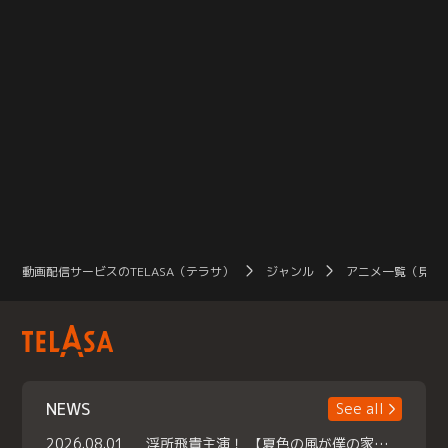
動画配信サービスのTELASA（テラサ）
ジャンル
アニメ一覧（見放
NEWS
See all
2026.08.01
浮所飛貴主演！ 【夏色の風が僕の家にやってきた】 本日よりテラサで独占配信スタート！