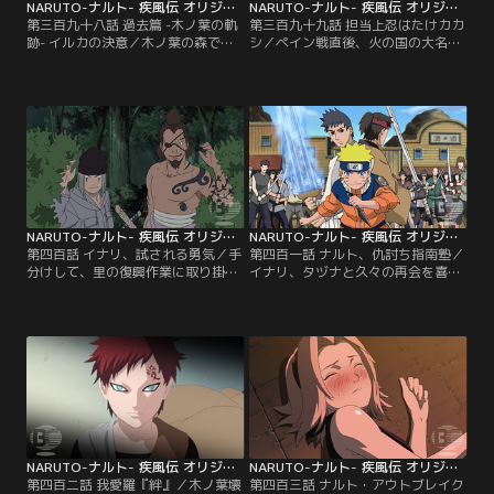
NARUTO-ナルト- 疾風伝 オリジナル（1）過去編 第398話
NARUTO-ナルト- 疾風伝 オリジナル（1）過去編 第399話
第三百九十八話 過去篇 -木ノ葉の軌
第三百九十九話 担当上忍はたけカカ
跡- イルカの決意／木ノ葉の森では
シ／ペイン戦直後、火の国の大名殿
昨晩、侵入しようとした他国の忍と
では、大名の前にご意見番、ダンゾ
の戦闘があった。まだ森が危険な状
ウ、シカク、などの重役が集まり、
態にあるとも知らず、ナルトはクラ
木ノ葉の里復興のための会議が行わ
スメイトたちの「仲間」に入れても
れていた。ダンゾウは倒れた綱手に
らうため、忍者の死体から戦利品を
代わる新たな火影を選出すべきと提
奪おうと森に入ってしまう。すぐに
案するが…。一方、木ノ葉の里では
追いつき、連れ帰ろうとするイルカ
カカシとナルトが綱手の見舞いに訪
だが、ナルトは激しく拒絶する…。
れていた。意識が戻らない綱手を案
【提供：バンダイチャンネル】
じるナルト。【提供：バンダイチャ
ンネル】
NARUTO-ナルト- 疾風伝 オリジナル（1）過去編 第400話
NARUTO-ナルト- 疾風伝 オリジナル（1）過去編 第401話
第四百話 イナリ、試される勇気／手
第四百一話 ナルト、仇討ち指南塾／
分けして、里の復興作業に取り掛か
イナリ、タヅナと久々の再会を喜び
る忍たち。ヤマトの木遁忍術で更地
合うナルトとサクラ。二人は波の国
に建物を建築してゆくも、再生まで
の任務のすぐ後に巻き込まれたある
の道のりは遠く思えた。そんな中、
出来事を思い出す。約三年前、「逃
ナルトとサクラは懐かしい人物に遭
げ出したダチョウを捕まえて連れ戻
遇する。それはかつて波の国で出会
す」というD級任務を終えた第七班
った大工、タヅナとイナリだった。
が立ち寄ったとある宿場町では、無
二人は他の大工仲間とともに、木ノ
念の死を遂げた親戚の仇を討つべ
葉復興のため、駆けつけたのだとい
く、ツカドという男が犯人の男（カ
う。再会を喜ぶナルトたち…。【提
タズ）に仇討ちを…。【提供：バン
供：バンダイチャンネル】
ダイチャンネル】
NARUTO-ナルト- 疾風伝 オリジナル（1）過去編 第402話
NARUTO-ナルト- 疾風伝 オリジナル（1）過去編 第403話
第四百二話 我愛羅『絆』／木ノ葉壊
第四百三話 ナルト・アウトブレイク