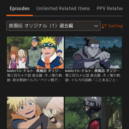
Episodes
Unlimited Related Items
PPV Related I
疾風伝 オリジナル（1）過去編
Sorting
NARUTO-ナルト- 疾風伝 オリジナル（1）過去編 第396話
NARUTO-ナルト- 疾風伝 オリジナル（1）過去編 第397話
第三百九十六話 過去篇 -木ノ葉の軌
第三百九十七話 過去篇 -木ノ葉の軌
跡- 新米教師イルカ／ペイン戦で瓦
跡- イルカの試練／ことあるごとに
礫の山と化してしまった木ノ葉の
優等生のサスケに噛みつき、逆にク
里。復興のため、アカデミー跡地を
ラスの笑いものになる日々を送って
片づけようとするイルカは、校門前
いるナルト。しかしイルカは自分の
にあったブランコのついた木が無事
両親を奪った16年前の九尾襲撃事件
であることに気づく。それはいたず
のトラウマから、ナルトに教師とし
らっ子だったアカデミー時代のナル
てうまく接することができないでい
トがよく乗っていたものだった。イ
た。たわいない悪戯を上手にいさめ
ルカは当時のことを懐かしく思い出
ることができず、ついにナルト
す…。【提供：バンダイチャンネ
は…。【提供：バンダイチャンネ
ル】
ル】