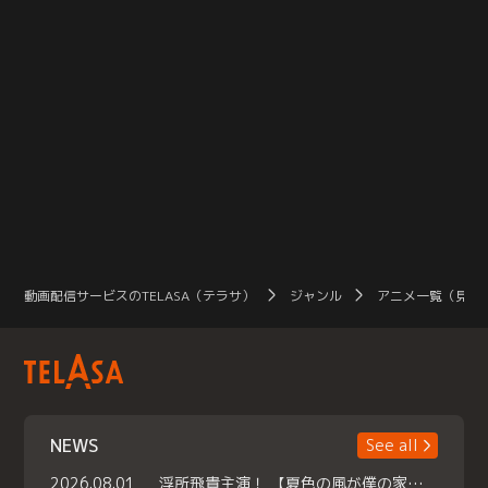
動画配信サービスのTELASA（テラサ）
ジャンル
アニメ一覧（見放
NEWS
See all
2026.08.01
浮所飛貴主演！ 【夏色の風が僕の家にやってきた】 本日よりテラサで独占配信スタート！