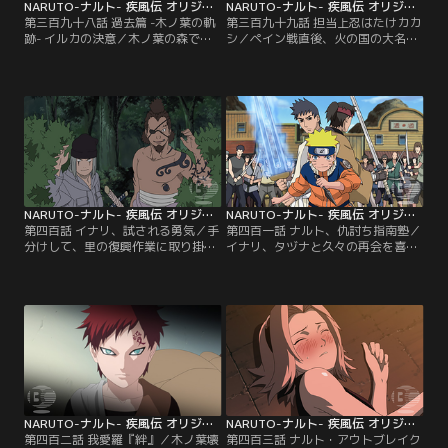
NARUTO-ナルト- 疾風伝 オリジナル（1）過去編 第398話
NARUTO-ナルト- 疾風伝 オリジナル（1）過去編 第399話
第三百九十八話 過去篇 -木ノ葉の軌
第三百九十九話 担当上忍はたけカカ
跡- イルカの決意／木ノ葉の森では
シ／ペイン戦直後、火の国の大名殿
昨晩、侵入しようとした他国の忍と
では、大名の前にご意見番、ダンゾ
の戦闘があった。まだ森が危険な状
ウ、シカク、などの重役が集まり、
態にあるとも知らず、ナルトはクラ
木ノ葉の里復興のための会議が行わ
スメイトたちの「仲間」に入れても
れていた。ダンゾウは倒れた綱手に
らうため、忍者の死体から戦利品を
代わる新たな火影を選出すべきと提
奪おうと森に入ってしまう。すぐに
案するが…。一方、木ノ葉の里では
追いつき、連れ帰ろうとするイルカ
カカシとナルトが綱手の見舞いに訪
だが、ナルトは激しく拒絶する…。
れていた。意識が戻らない綱手を案
【提供：バンダイチャンネル】
じるナルト。【提供：バンダイチャ
ンネル】
NARUTO-ナルト- 疾風伝 オリジナル（1）過去編 第400話
NARUTO-ナルト- 疾風伝 オリジナル（1）過去編 第401話
第四百話 イナリ、試される勇気／手
第四百一話 ナルト、仇討ち指南塾／
分けして、里の復興作業に取り掛か
イナリ、タヅナと久々の再会を喜び
る忍たち。ヤマトの木遁忍術で更地
合うナルトとサクラ。二人は波の国
に建物を建築してゆくも、再生まで
の任務のすぐ後に巻き込まれたある
の道のりは遠く思えた。そんな中、
出来事を思い出す。約三年前、「逃
ナルトとサクラは懐かしい人物に遭
げ出したダチョウを捕まえて連れ戻
遇する。それはかつて波の国で出会
す」というD級任務を終えた第七班
った大工、タヅナとイナリだった。
が立ち寄ったとある宿場町では、無
二人は他の大工仲間とともに、木ノ
念の死を遂げた親戚の仇を討つべ
葉復興のため、駆けつけたのだとい
く、ツカドという男が犯人の男（カ
う。再会を喜ぶナルトたち…。【提
タズ）に仇討ちを…。【提供：バン
供：バンダイチャンネル】
ダイチャンネル】
NARUTO-ナルト- 疾風伝 オリジナル（1）過去編 第402話
NARUTO-ナルト- 疾風伝 オリジナル（1）過去編 第403話
第四百二話 我愛羅『絆』／木ノ葉壊
第四百三話 ナルト・アウトブレイク