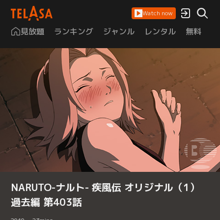
Watch now
見放題
ランキング
ジャンル
レンタル
無料
は
NARUTO-ナルト- 疾風伝 オリジナル（1）
過去編 第403話