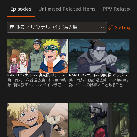
Episodes
Unlimited Related Items
PPV Related I
疾風伝 オリジナル（1）過去編
Sorting
NARUTO-ナルト- 疾風伝 オリジナル（1）過去編 第396話
NARUTO-ナルト- 疾風伝 オリジナル（1）過去編 第397話
第三百九十六話 過去篇 -木ノ葉の軌
第三百九十七話 過去篇 -木ノ葉の軌
跡- 新米教師イルカ／ペイン戦で瓦
跡- イルカの試練／ことあるごとに
礫の山と化してしまった木ノ葉の
優等生のサスケに噛みつき、逆にク
里。復興のため、アカデミー跡地を
ラスの笑いものになる日々を送って
片づけようとするイルカは、校門前
いるナルト。しかしイルカは自分の
にあったブランコのついた木が無事
両親を奪った16年前の九尾襲撃事件
であることに気づく。それはいたず
のトラウマから、ナルトに教師とし
らっ子だったアカデミー時代のナル
てうまく接することができないでい
トがよく乗っていたものだった。イ
た。たわいない悪戯を上手にいさめ
ルカは当時のことを懐かしく思い出
ることができず、ついにナルト
す…。【提供：バンダイチャンネ
は…。【提供：バンダイチャンネ
ル】
ル】