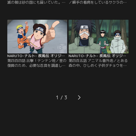
滅の報は砂の国にも届いていた。自
／綱手の看病をしているサクラの元
国に有事が起こった場合に備え、一
を訪れるナルト。戦いでの疲れを微
人黙々と傀儡を仕込むカンクロウ。
塵も感じさせないナルトの元気な様
するとそこに我愛羅とテマリがやっ
子に、サクラは昔里で起きたある騒
てくる。同盟国である木ノ葉の惨状
動のことを思い出す。三年前、サク
を案じるカンクロウとテマリに、
ラが突如高熱に襲われ、倒れたこと
「あの里にはうずまきナルトがい
があった。その症状はある村で発生
る」と呟く我愛羅。その脳裏に、木
した「忍のチャクラを熱に変えてし
ノ葉崩し後にナルトたち木ノ葉の第
まう謎のウイルス」による症状と酷
七班と共同で行った…。【提供：バ
似しており…。【提供：バンダイチ
ンダイチャンネル】
ャンネル】
NARUTO-ナルト- 疾風伝 オリジナル（1）過去編 第404話
NARUTO-ナルト- 疾風伝 オリジナル（1）過去編 第405話
第四百四話 出撃！テンテン班／里の
第四百五話 アニマル番外地／とある
復興のため、必要な忍具を調達しに
森の中、ひしめく子供ダチョウを前
「木ノ葉忍具研究所・分室」を目指
に立つ風格ある一羽のダチョウ--名
すテンテンとネジ。人里離れた山中
はコンドル。コンドルはかつてナル
にある施設を目指す二人は、かつて
トたち第七班が捕獲したダチョウで
研究所を訪れた時に起きたある事件
ある。しかし逃亡を繰り返し、修業
のことを懐かしく思い出す。当時、
を重ねたコンドルは今では人語を操
怪我の治療のため任務につけないリ
る忍ダチョウに成長していた。興味
1
ーの代わりにナルトを加えた三人一
津々の子ダチョウたちを前に、コン
組で研究所に赴いたテンテンとネジ
ドルはナルトと繰り返した闘争の歴
は…。【提供：バンダイチャンネ
史を語り始める…。【提供：バンダ
ル】
イチャンネル】