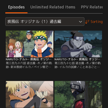
Episodes
Unlimited Related Items
PPV Related I
疾風伝 オリジナル（1）過去編
Sorting
NARUTO-ナルト- 疾風伝 オリジナル（1）過去編 第396話
NARUTO-ナルト- 疾風伝 オリジナル（1）過去編 第397話
第三百九十六話 過去篇 -木ノ葉の軌
第三百九十七話 過去篇 -木ノ葉の軌
跡- 新米教師イルカ／ペイン戦で瓦
跡- イルカの試練／ことあるごとに
礫の山と化してしまった木ノ葉の
優等生のサスケに噛みつき、逆にク
里。復興のため、アカデミー跡地を
ラスの笑いものになる日々を送って
片づけようとするイルカは、校門前
いるナルト。しかしイルカは自分の
にあったブランコのついた木が無事
両親を奪った16年前の九尾襲撃事件
であることに気づく。それはいたず
のトラウマから、ナルトに教師とし
らっ子だったアカデミー時代のナル
てうまく接することができないでい
トがよく乗っていたものだった。イ
た。たわいない悪戯を上手にいさめ
ルカは当時のことを懐かしく思い出
ることができず、ついにナルト
す…。【提供：バンダイチャンネ
は…。【提供：バンダイチャンネ
ル】
ル】