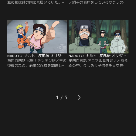
滅の報は砂の国にも届いていた。自
／綱手の看病をしているサクラの元
国に有事が起こった場合に備え、一
を訪れるナルト。戦いでの疲れを微
人黙々と傀儡を仕込むカンクロウ。
塵も感じさせないナルトの元気な様
するとそこに我愛羅とテマリがやっ
子に、サクラは昔里で起きたある騒
てくる。同盟国である木ノ葉の惨状
動のことを思い出す。三年前、サク
を案じるカンクロウとテマリに、
ラが突如高熱に襲われ、倒れたこと
「あの里にはうずまきナルトがい
があった。その症状はある村で発生
る」と呟く我愛羅。その脳裏に、木
した「忍のチャクラを熱に変えてし
ノ葉崩し後にナルトたち木ノ葉の第
まう謎のウイルス」による症状と酷
七班と共同で行った…。【提供：バ
似しており…。【提供：バンダイチ
ンダイチャンネル】
ャンネル】
NARUTO-ナルト- 疾風伝 オリジナル（1）過去編 第404話
NARUTO-ナルト- 疾風伝 オリジナル（1）過去編 第405話
第四百四話 出撃！テンテン班／里の
第四百五話 アニマル番外地／とある
復興のため、必要な忍具を調達しに
森の中、ひしめく子供ダチョウを前
「木ノ葉忍具研究所・分室」を目指
に立つ風格ある一羽のダチョウ--名
すテンテンとネジ。人里離れた山中
はコンドル。コンドルはかつてナル
にある施設を目指す二人は、かつて
トたち第七班が捕獲したダチョウで
研究所を訪れた時に起きたある事件
ある。しかし逃亡を繰り返し、修業
のことを懐かしく思い出す。当時、
を重ねたコンドルは今では人語を操
怪我の治療のため任務につけないリ
る忍ダチョウに成長していた。興味
1
ーの代わりにナルトを加えた三人一
津々の子ダチョウたちを前に、コン
組で研究所に赴いたテンテンとネジ
ドルはナルトと繰り返した闘争の歴
は…。【提供：バンダイチャンネ
史を語り始める…。【提供：バンダ
ル】
イチャンネル】