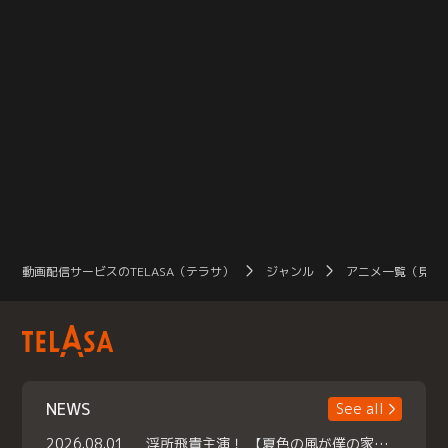
動画配信サービスのTELASA（テラサ）
ジャンル
アニメ一覧（見放
NEWS
See all
2026.08.01
浮所飛貴主演！ 【夏色の風が僕の家にやってきた】 本日よりテラサで独占配信スタート！