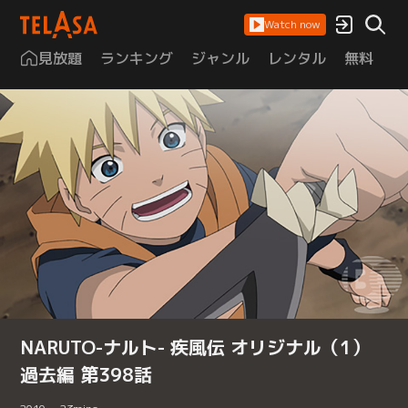
Watch now
見放題
ランキング
ジャンル
レンタル
無料
は
NARUTO-ナルト- 疾風伝 オリジナル（1）
過去編 第398話