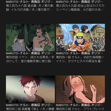
NARUTO-ナルト- 疾風伝 オリジナル（1）過去編 第398話
NARUTO-ナルト- 疾風伝 オリジナル（1）過去編 第399話
第三百九十八話 過去篇 -木ノ葉の軌
第三百九十九話 担当上忍はたけカカ
跡- イルカの決意／木ノ葉の森では
シ／ペイン戦直後、火の国の大名殿
昨晩、侵入しようとした他国の忍と
では、大名の前にご意見番、ダンゾ
の戦闘があった。まだ森が危険な状
ウ、シカク、などの重役が集まり、
態にあるとも知らず、ナルトはクラ
木ノ葉の里復興のための会議が行わ
スメイトたちの「仲間」に入れても
れていた。ダンゾウは倒れた綱手に
らうため、忍者の死体から戦利品を
代わる新たな火影を選出すべきと提
奪おうと森に入ってしまう。すぐに
案するが…。一方、木ノ葉の里では
追いつき、連れ帰ろうとするイルカ
カカシとナルトが綱手の見舞いに訪
だが、ナルトは激しく拒絶する…。
れていた。意識が戻らない綱手を案
【提供：バンダイチャンネル】
じるナルト。【提供：バンダイチャ
ンネル】
NARUTO-ナルト- 疾風伝 オリジナル（1）過去編 第400話
NARUTO-ナルト- 疾風伝 オリジナル（1）過去編 第401話
第四百話 イナリ、試される勇気／手
第四百一話 ナルト、仇討ち指南塾／
分けして、里の復興作業に取り掛か
イナリ、タヅナと久々の再会を喜び
る忍たち。ヤマトの木遁忍術で更地
合うナルトとサクラ。二人は波の国
に建物を建築してゆくも、再生まで
の任務のすぐ後に巻き込まれたある
の道のりは遠く思えた。そんな中、
出来事を思い出す。約三年前、「逃
ナルトとサクラは懐かしい人物に遭
げ出したダチョウを捕まえて連れ戻
遇する。それはかつて波の国で出会
す」というD級任務を終えた第七班
った大工、タヅナとイナリだった。
が立ち寄ったとある宿場町では、無
二人は他の大工仲間とともに、木ノ
念の死を遂げた親戚の仇を討つべ
葉復興のため、駆けつけたのだとい
く、ツカドという男が犯人の男（カ
う。再会を喜ぶナルトたち…。【提
タズ）に仇討ちを…。【提供：バン
供：バンダイチャンネル】
ダイチャンネル】
NARUTO-ナルト- 疾風伝 オリジナル（1）過去編 第402話
NARUTO-ナルト- 疾風伝 オリジナル（1）過去編 第403話
第四百二話 我愛羅『絆』／木ノ葉壊
第四百三話 ナルト・アウトブレイク