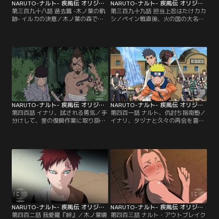
NARUTO-ナルト- 疾風伝 オリジナル（1）過去編 第398話
NARUTO-ナルト- 疾風伝 オリジナル（1）過去編 第399話
第三百九十八話 過去篇 -木ノ葉の軌
第三百九十九話 担当上忍はたけカカ
跡- イルカの決意／木ノ葉の森では
シ／ペイン戦直後、火の国の大名殿
昨晩、侵入しようとした他国の忍と
では、大名の前にご意見番、ダンゾ
の戦闘があった。まだ森が危険な状
ウ、シカク、などの重役が集まり、
態にあるとも知らず、ナルトはクラ
木ノ葉の里復興のための会議が行わ
スメイトたちの「仲間」に入れても
れていた。ダンゾウは倒れた綱手に
らうため、忍者の死体から戦利品を
代わる新たな火影を選出すべきと提
奪おうと森に入ってしまう。すぐに
案するが…。一方、木ノ葉の里では
追いつき、連れ帰ろうとするイルカ
カカシとナルトが綱手の見舞いに訪
だが、ナルトは激しく拒絶する…。
れていた。意識が戻らない綱手を案
【提供：バンダイチャンネル】
じるナルト。【提供：バンダイチャ
ンネル】
NARUTO-ナルト- 疾風伝 オリジナル（1）過去編 第400話
NARUTO-ナルト- 疾風伝 オリジナル（1）過去編 第401話
第四百話 イナリ、試される勇気／手
第四百一話 ナルト、仇討ち指南塾／
分けして、里の復興作業に取り掛か
イナリ、タヅナと久々の再会を喜び
る忍たち。ヤマトの木遁忍術で更地
合うナルトとサクラ。二人は波の国
に建物を建築してゆくも、再生まで
の任務のすぐ後に巻き込まれたある
の道のりは遠く思えた。そんな中、
出来事を思い出す。約三年前、「逃
ナルトとサクラは懐かしい人物に遭
げ出したダチョウを捕まえて連れ戻
遇する。それはかつて波の国で出会
す」というD級任務を終えた第七班
った大工、タヅナとイナリだった。
が立ち寄ったとある宿場町では、無
二人は他の大工仲間とともに、木ノ
念の死を遂げた親戚の仇を討つべ
葉復興のため、駆けつけたのだとい
く、ツカドという男が犯人の男（カ
う。再会を喜ぶナルトたち…。【提
タズ）に仇討ちを…。【提供：バン
供：バンダイチャンネル】
ダイチャンネル】
NARUTO-ナルト- 疾風伝 オリジナル（1）過去編 第402話
NARUTO-ナルト- 疾風伝 オリジナル（1）過去編 第403話
第四百二話 我愛羅『絆』／木ノ葉壊
第四百三話 ナルト・アウトブレイク