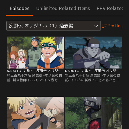
Episodes
Unlimited Related Items
PPV Related I
疾風伝 オリジナル（1）過去編
Sorting
NARUTO-ナルト- 疾風伝 オリジナル（1）過去編 第396話
NARUTO-ナルト- 疾風伝 オリジナル（1）過去編 第397話
第三百九十六話 過去篇 -木ノ葉の軌
第三百九十七話 過去篇 -木ノ葉の軌
跡- 新米教師イルカ／ペイン戦で瓦
跡- イルカの試練／ことあるごとに
礫の山と化してしまった木ノ葉の
優等生のサスケに噛みつき、逆にク
里。復興のため、アカデミー跡地を
ラスの笑いものになる日々を送って
片づけようとするイルカは、校門前
いるナルト。しかしイルカは自分の
にあったブランコのついた木が無事
両親を奪った16年前の九尾襲撃事件
であることに気づく。それはいたず
のトラウマから、ナルトに教師とし
らっ子だったアカデミー時代のナル
てうまく接することができないでい
トがよく乗っていたものだった。イ
た。たわいない悪戯を上手にいさめ
ルカは当時のことを懐かしく思い出
ることができず、ついにナルト
す…。【提供：バンダイチャンネ
は…。【提供：バンダイチャンネ
ル】
ル】