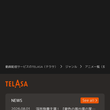
動画配信サービスのTELASA（テラサ）
ジャンル
アニメ一覧（見放
NEWS
See all
2026.08.01
浮所飛貴主演！ 【夏色の風が僕の家にやってきた】 本日よりテラサで独占配信スタート！