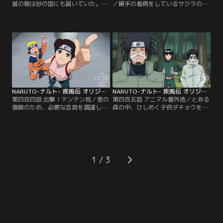
滅の報は砂の国にも届いていた。自
／綱手の看病をしているサクラの元
国に有事が起こった場合に備え、一
を訪れるナルト。戦いでの疲れを微
人黙々と傀儡を仕込むカンクロウ。
塵も感じさせないナルトの元気な様
するとそこに我愛羅とテマリがやっ
子に、サクラは昔里で起きたある騒
てくる。同盟国である木ノ葉の惨状
動のことを思い出す。三年前、サク
を案じるカンクロウとテマリに、
ラが突如高熱に襲われ、倒れたこと
「あの里にはうずまきナルトがい
があった。その症状はある村で発生
る」と呟く我愛羅。その脳裏に、木
した「忍のチャクラを熱に変えてし
ノ葉崩し後にナルトたち木ノ葉の第
まう謎のウイルス」による症状と酷
七班と共同で行った…。【提供：バ
似しており…。【提供：バンダイチ
ンダイチャンネル】
ャンネル】
NARUTO-ナルト- 疾風伝 オリジナル（1）過去編 第404話
NARUTO-ナルト- 疾風伝 オリジナル（1）過去編 第405話
第四百四話 出撃！テンテン班／里の
第四百五話 アニマル番外地／とある
復興のため、必要な忍具を調達しに
森の中、ひしめく子供ダチョウを前
「木ノ葉忍具研究所・分室」を目指
に立つ風格ある一羽のダチョウ--名
すテンテンとネジ。人里離れた山中
はコンドル。コンドルはかつてナル
にある施設を目指す二人は、かつて
トたち第七班が捕獲したダチョウで
研究所を訪れた時に起きたある事件
ある。しかし逃亡を繰り返し、修業
のことを懐かしく思い出す。当時、
を重ねたコンドルは今では人語を操
怪我の治療のため任務につけないリ
る忍ダチョウに成長していた。興味
1
ーの代わりにナルトを加えた三人一
津々の子ダチョウたちを前に、コン
組で研究所に赴いたテンテンとネジ
ドルはナルトと繰り返した闘争の歴
は…。【提供：バンダイチャンネ
史を語り始める…。【提供：バンダ
ル】
イチャンネル】