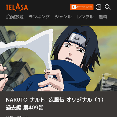
Watch now
見放題
ランキング
ジャンル
レンタル
無料
は
NARUTO-ナルト- 疾風伝 オリジナル（1）
過去編 第409話