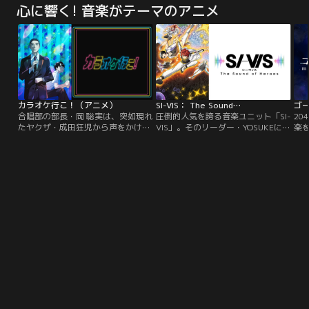
心に響く! 音楽がテーマのアニメ
希。かつて高校デビューに失敗して
面組”として一目を置かれていた。
た
以来、灰色の青春時代を過ごしてき
転校生の河川 唯はクラスメイトの宇
た
た夏希は、ある日、突然大学4年生
留千絵と共に、“奇面組”の姿を目撃
機
→高校入学直前にタイムリープして
し、気になる存在として彼らと行動
年
いた！？後悔しかなかった高校生活
を共にするようになる。また、一応
が
をやりなおす機会を得た夏希は、灰
中学には切出 翔率いる女子に人気
季
色の青春を虹色に書き換える“虹色
の“色男組”、似蛭田 妖率いる不良グ
四季
青春計画”をスタート！過去の経験
ループ“番組”、雲童 塊率いるスポー
ヒ
を活かして、クラスカースト最上位
ツが得意な“腕組”、天野邪子率いる
カラオケ行こ！（アニメ）
SI-VIS： The Sound…
な美男美女のグループに加入した
スケ番集団“御女組”など個性的な集
合唱部の部長・岡 聡実は、突如現れ
圧倒的人気を誇る音楽ユニット「SI-
20
り、片思いをしていた美少女と急接
団が集まっていた。出会いからあっ
たヤクザ・成田狂児から声をかけら
VIS」。そのリーダー・YOSUKEに憧
楽
近する夏希。だけど、憧れた虹色の
という間に時は流れ、彼らは新しい
れる--「カラオケ行こ！」。彼の組
れてオーディションを受けるため上
わり
青春は楽しいことばかりではな
春を迎え---。
では恒例のカラオケ大会があり、そ
京した主人公・キョウヤは、初めて
全
く……。果たして夏希は、憧れの青
こで歌ヘタ王になると組長に微妙な
訪れた渋谷の街で不思議な少女・凪
は
春をやりなおせるのか--！？
刺青を入れられる掟があった。狂児
に出会い、「SI-VIS」の新曲プロモ
れ
に歌唱指導を頼まれ、仕方なく練習
ーションの世界に誘われる。そこで
声
に付き合わされる聡実。カラオケで
目にしたのは、世界を壊す謎の現象
の
繋がった二人の奇妙な関係の行方
ミラージュに立ち向かうという、
顕れ
は……！？
「SI-VIS」の真実の姿だった。表向
霊能
きはアーティストとしてライブ活動
く-
をする「SI-VIS」は、地球を守るた
ゴ
めに戦うヒーローでもあった。ミラ
ージュを食い止めることができなけ
れば、その地域は存在ごと消滅して
しまう--世界の恐ろしい真実を知っ
たキョウヤは、「SI-VIS」の一員と
して命を懸けて戦うことになる