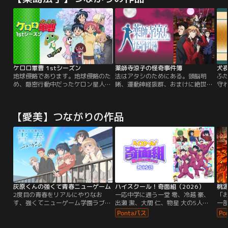
ケロロ軍曹 1stシーズン
薬師寺涼子の怪奇事件簿
犬夜
地球侵略であります。地球侵略のた
法はアタシのためにある。頭脳明
ふ
め、隠密行動中だったケロン星人の
晰、運動神経抜群、おまけに絶世の
守
ケロロ軍曹は、日向冬樹と日向夏美
美人という一見完璧な女性の薬師寺
骨
に捕まってしまう。本隊の一時撤退
涼子警視。だが、彼女は女王気質で
か
により、地球に取り残されてしまっ
わが道まっしぐらというトンデモナ
奈
【愛美】つながりの作品
たケロロは、そのまま日向家に居候
イ性格だった。そんな涼子に振り回
死
することに…。そんなケロロのもと
されながらも、彼女をサポートする
ズ
に集まったケロロ小隊の仲間ととも
直属の部下、泉田準一郎警部補。こ
ー
に、ケロロは地球侵略を企む。彼ら
の2人が科学では解明できないさま
いに
の作戦は果たして成功するのか…？
ざまな“怪奇事件”に挑む…！
都
な
灰原くんの強くて青春ニューゲーム
ハイスクール！奇面組（2026）
桃
2度目の青春をリアルにやりなお
一応中学に通う一堂 零、冷越 豪、
「
す、強くてニューゲーム学園ラブコ
出瀬 潔、大間 仁、物星 大の5人
一
メ！「--もし叶うなら、もう一度あ
は、中学で留年するなど、それぞれ
「
の青春をやりなおす機会が欲しい」
が個性豊かでハチャメチャな性格を
昔
就職を目前に控えた青年・灰原夏
しており、周りからは名物集団“奇
ひ