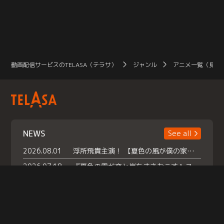
が……。
動画配信サービスのTELASA（テラサ）
ジャンル
アニメ一覧（見放
NEWS
See all
2026.08.01
浮所飛貴主演！ 【夏色の風が僕の家にやってきた】 本日よりテラサで独占配信スタート！
2026.07.18
『夏色の雲が恋と嵐をまきおこす』スペシャルメイキング 【Part1】2026年７月18日（土）23時30分～配信スタート！話題のシーンの裏側を大公開！豪華キャスト大集合！ 『武宮家 真夏の家族会議』開催！
2026.07.15
救命医・遥（今田）の《心揺さぶる過去》や、 麻酔科医・権野（船越英一郎）の《謎多きプライベート》など… 《知られざるエピソード》を独占配信！