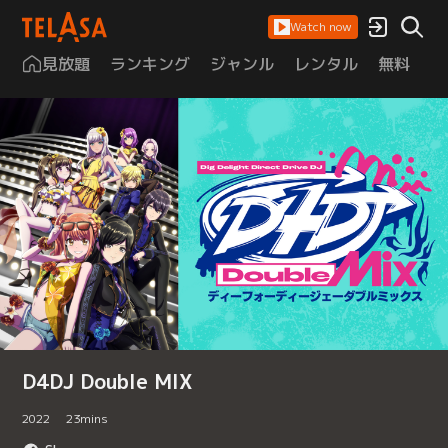
Watch now
見放題
ランキング
ジャンル
レンタル
無料
は
D4DJ Double MIX
2022
23
mins