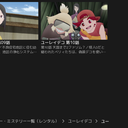
関係がありそうだった。
ア情報を修正して欲しいという。
09話
ユーレイデコ 第10話
印／不良住宅地区に住む幼
第10話 天国まで2ファゾム？／怪人0だと
、地区の浄化システムが
疑われたベリィたちは、偽装デコを使いそ
知ったフィンは、カスタ
の場から逃げ出していた。いたるところか
化システムの修理を頼む
ら怪人0の目撃情報が集まってしまいパニ
い違法ログインを理由に
ックになっていたカスタマーセンターは、
れなかった。
不良住宅地区に捜索班を向かわせる。
ー・ミステリー一覧（レンタル）
ユーレイデコ
ユーレイデコ 