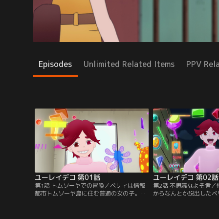
Episodes
Unlimited Related Items
PPV Rel
ユーレイデコ 第01話
ユーレイデコ 第02話
第1話 トムソーヤでの冒険／ベリィは情報
第2話 不思議なよそ者／
都市トムソーヤ島に住む普通の女の子。も
からなんとか脱出したベ
っぱらの興味は、“らぶ”の消失を起こすと
自宅のベランダで目覚め
いう「0現象」の犯人と噂される、怪人0を
友達に0現象が起きたこ
捕まえること。ある日、街へ出たベリィ
そんな形跡はデコのデー