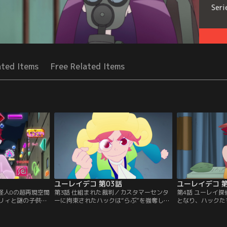
Seri
ated Items
Free Related Items
ユーレイデコ 第03話
ユーレイデコ 第
怪人0の超再現空間
第3話 仕組まれた裁判／カスタマーセンタ
第4話 ユーレイ
リィと謎の子供。
ーに拘束されたハックは“らぶ”を強奪した
となり、ハックた
たベリィは、翌朝
容疑をかけられていた。一方、フィンと名
偵団に参加。そこ
とを報告するが、
乗る謎の男は、ベリィの持っていた折り紙
ーを探して欲しい
タには一切残され
型デバイスのなかに、怪人0のデータが格
ターが消えた日は