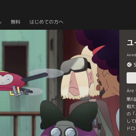
ル
無料
はじめての方へ
ユ
Aire
Are
第6
粗大
の「
して
ドロ