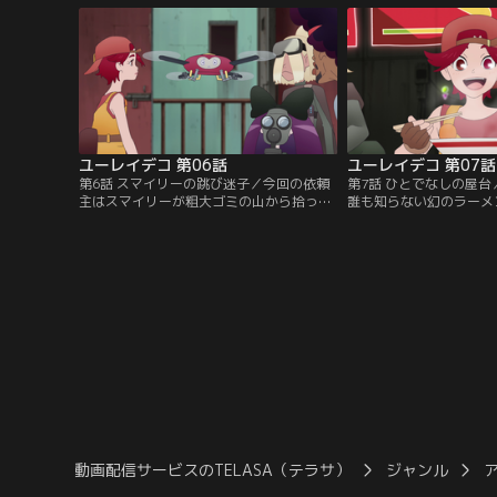
は、ユーレイのような子供の存在に気がつ
ていなかった。そしてあ
く。
ユーレイデコ 第06話
ユーレイデコ 第07話
第6話 スマイリーの跳び迷子／今回の依頼
第7話 ひとでなしの屋
主はスマイリーが粗大ゴミの山から拾って
誰も知らない幻のラーメ
きた、記憶を失った汎用型ドローンの「ど
たベリィ。その屋台を見
ろん」。自分がいないせいで、困っている
の噂を探るベリィとワト
持ち主を探して欲しいという。中身を調べ
入れ、ラーメンが食べた
てみると、どろんは非合法のドローンだっ
ィ、ワトソンはその場所
た。
動画配信サービスのTELASA（テラサ）
ジャンル