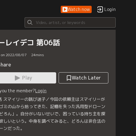
Watch now
Login
ーレイデコ 第06話
d on 2022/08/07
24
mins
Share
Play
Watch Later
 you the member?
Login
話 スマイリーの跳び迷子／今回の依頼主はスマイリーが
ゴミの山から拾ってきた、記憶を失った汎用型ドローン
どろん」。自分がいないせいで、困っている持ち主を探
欲しいという。中身を調べてみると、どろんは非合法の
ーンだった。