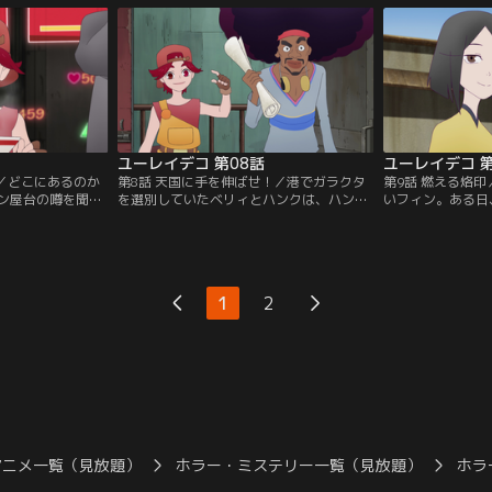
の子供の存在も。
納されていることを発見する。
込まれた0現象に
ユーレイデコ 第08話
ユーレイデコ 第
台／どこにあるのか
第8話 天国に手を伸ばせ！／港でガラクタ
第9話 燃える烙
ン屋台の噂を聞い
を選別していたベリィとハンクは、ハンク
いフィン。ある日
つけるため、島中
の昔なじみのウィルから、近くの海域に旧
壊れていることを
ソン。地図を手に
式の人工衛星が落ちてくるという情報を聞
マーセンターに浄
いハックと、ベリ
く。一方、ワトソンはアナリティカから手
が、住民登録がな
へと向かう。
に入れた孔雀の羽のような基盤を調べてい
修理は受け付けら
た。
1
2
アニメ一覧（見放題）
ホラー・ミステリー一覧（見放題）
ホラ