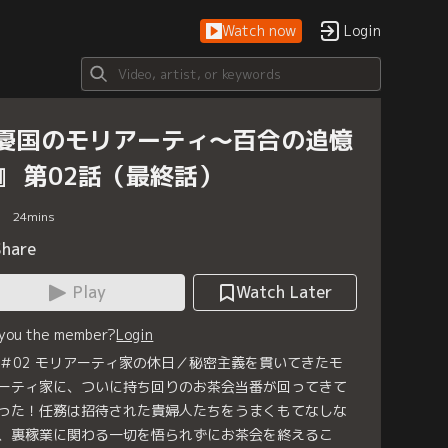
Watch now
Login
憂国のモリアーティ～百合の追憶
』 第02話（最終話）
24
mins
Share
Play
Watch Later
 you the member?
Login
A＃02 モリアーティ家の休日／秘密主義を貫いてきたモ
ーティ家に、ついに持ち回りのお茶会当番が回ってきて
った！任務は招待された貴婦人たちをうまくもてなしな
、裏稼業に関わる一切を悟られずにお茶会を終えるこ