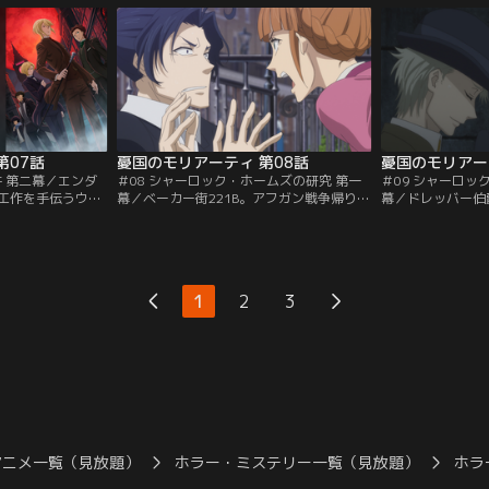
児の少年に出会
ころか使用人たちさえもふたりを見下し虐
任されているのは
どんな相談にも応
げる様子に、アルバートは……。モリアー
男。ウィリアムは
まる人々。そして
ティ家の三兄弟、アルバート、ウィリア
爵を深く恨んでい
る提案を持ちかけ
ム、ルイス。血のつながり以上に…。
す。しかし子爵に
も…。
第07話
憂国のモリアーティ 第08話
憂国のモリアー
件 第二幕／エンダ
＃08 シャーロック・ホームズの研究 第一
＃09 シャーロッ
工作を手伝うウィ
幕／ベーカー街221B。アフガン戦争帰りの
幕／ドレッバー伯
たと安心するエン
元軍医のジョンは、大家であるハドソンの
ャーロックとジョ
アムたちによる計
お眼鏡に適い、諮問探偵シャーロックの同
た結婚指輪を餌に
れていた。船内に
居人となった。しかし出会って早々、なぜ
立ち回りのすえ、
世界初の船上バレ
かシャーロックがドレッバー伯爵殺害容疑
奪われるものの、
してその裏で、犯
で逮捕されてしまう！現場には血文字でシ
犯人を突き止める
1
2
3
れる…！ウィリア
ャーロックの名前が残されていたほか、証
らシャーロックは
ースは…。
拠品も多数見つかったというのだが…。
けられて...。
アニメ一覧（見放題）
ホラー・ミステリー一覧（見放題）
ホラ