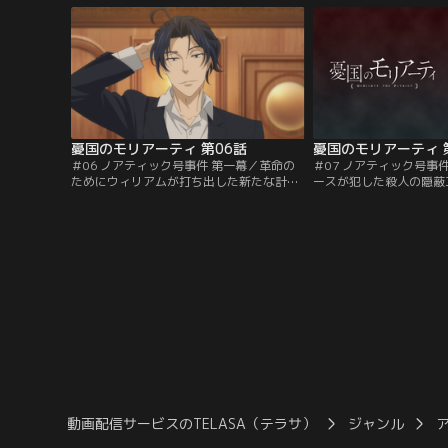
を探り当てる。特権階級の立場を利用し、
不思議な魅力を持った孤
弱い立場の少年たちを慰み者にする殺人犯
う。大人顔負けの博識で
を断罪すべく、“犯罪相談役（クライムコ
える彼のもとに自然と集
ンサルタント）”であるウィリアムが…。
アルバートもまた彼にあ
る。
憂国のモリアーティ 第06話
憂国のモリアーティ 
＃06 ノアティック号事件 第一幕／革命の
＃07 ノアティック号事
ためにウィリアムが打ち出した新たな計
ースが犯した殺人の隠蔽
画。それはロンドンの市民たちを観客に、
リアム。上手く隠蔽でき
世界の歪みが最も顕になるような死を演出
ダースだったが、ウィリ
する“犯罪の劇場化”。ウィリアムが犯罪劇
画の準備は着々と進めら
の最初の舞台として選んだのは、豪華客船
作られた豪華な劇場で、
「ノアティック号」。主演は若き伯爵、ブ
エの上演が始まった。そ
リッツ・エンダース。彼には人狩りをして
罪劇の幕も切って落とさ
いるという黒い噂があって…。
ム達に翻弄されたエンダ
動画配信サービスのTELASA（テラサ）
ジャンル