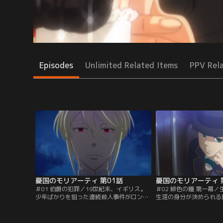
Episodes
Unlimited Related Items
PPV Rel
憂国のモリアーティ 第01話
憂国のモリアーティ 
＃01 伯爵の犯罪／19世紀末、イギリス。
＃02 緋色の瞳 第一幕
少年ばかりを狙った連続殺人事件がロンド
生涯の身分が決められる
ンの市民たちを脅かしていた。ウィリア
士の差別を生んだ。そん
ム・ジェームズ・モリアーティは、被害者
するモリアーティ伯爵家
の共通点から犯人がとある貴族であること
は、慈善活動で訪れたラ