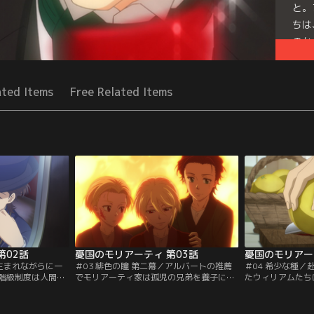
と。
ちは
のか
Seri
ated Items
Free Related Items
第02話
憂国のモリアーティ 第03話
憂国のモリアー
／生まれながらに一
＃03 緋色の瞳 第二幕／アルバートの推薦
＃04 希少な種
階級制度は人間同
でモリアーティ家は孤児の兄弟を養子に迎
たウィリアムたち
な階級制度を嫌悪
えた。しかし養子といえど下級階級（アン
爵から晩餐に招か
の嫡男アルバート
ダークラス）出身者。真の「貴族の子ど
の後に案内された
グド・スクールで
も」に成り代わることはできない。家族ど
少な植物が集めら