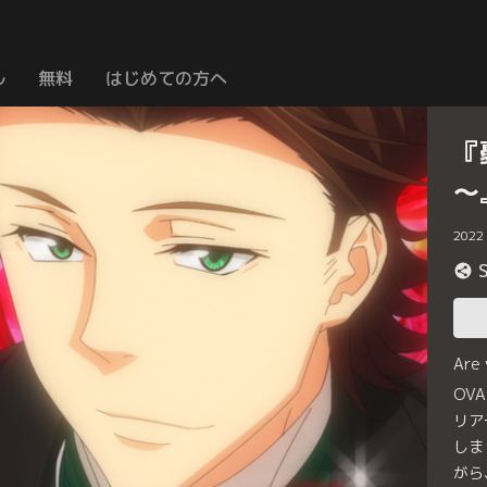
ル
無料
はじめての方へ
『
～
2022
Are
OV
リア
しま
がら