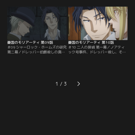
が、ウィリアムたちによる計画の準
問探偵シャーロックの同居人となっ
備は着々と進められていた。船内に
た。しかし出会って早々、なぜかシ
作られた豪華な劇場で、世界初の船
ャーロックがドレッバー伯爵殺害容
上バレエの上演が始まった。そして
疑で逮捕されてしまう！現場には血
その裏で、犯罪劇の幕も切って落と
文字でシャーロックの名前が残され
される…！ウィリアム達に翻弄され
ていたほか、証拠品も多数見つかっ
たエンダースは…。
たというのだが…。
憂国のモリアーティ 第09話
憂国のモリアーティ 第10話
＃09 シャーロック・ホームズの研究
＃10 二人の探偵 第一幕／ノアティ
第二幕／ドレッバー伯爵殺しの真犯
ック号事件、ドレッバー殺し、その
人を探すシャーロックとジョンは、
犯人の後ろには黒幕がいる。しかし
殺害現場で見つけた結婚指輪を餌に
その正体にたどり着く糸口を掴めず
犯人へ罠を仕掛けた。大立ち回りの
苛立つシャーロックは、貴族の不審
すえ、ウィリアムたちに指輪を奪わ
死の話に飛びつくも空振り…。八つ
れるものの、シャーロックの推理で
当たり気味の態度でジョンと大喧嘩
真犯人を突き止める。犯行を認めた
してしまう。そんな帰路の列車の中
1
真犯人からシャーロックはある奇妙
で、偶然にもウィリアムと再会す
な取引を持ち掛けられて...。
る。