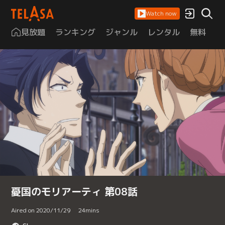
Watch now
見放題
ランキング
ジャンル
レンタル
無料
は
憂国のモリアーティ 第08話
Aired on 2020/11/29
24
mins