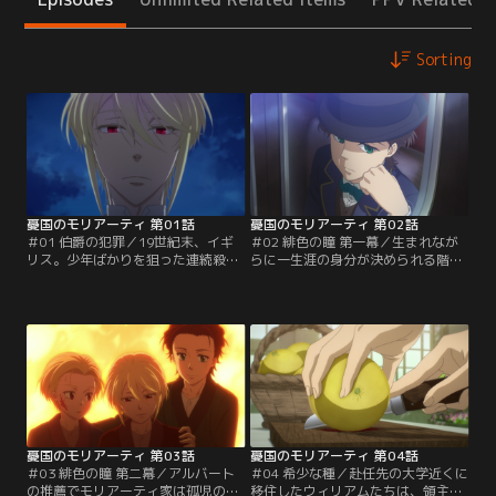
Sorting
憂国のモリアーティ 第01話
憂国のモリアーティ 第02話
＃01 伯爵の犯罪／19世紀末、イギ
＃02 緋色の瞳 第一幕／生まれなが
リス。少年ばかりを狙った連続殺人
らに一生涯の身分が決められる階級
事件がロンドンの市民たちを脅かし
制度は人間同士の差別を生んだ。そ
ていた。ウィリアム・ジェームズ・
んな階級制度を嫌悪するモリアーテ
モリアーティは、被害者の共通点か
ィ伯爵家の嫡男アルバートは、慈善
ら犯人がとある貴族であることを探
活動で訪れたラグド・スクールで不
り当てる。特権階級の立場を利用
思議な魅力を持った孤児の少年に出
し、弱い立場の少年たちを慰み者に
会う。大人顔負けの博識でどんな相
する殺人犯を断罪すべく、“犯罪相
談にも応える彼のもとに自然と集ま
談役（クライムコンサルタン
る人々。そしてアルバートもまた彼
ト）”であるウィリアムが…。
にある提案を持ちかける。
憂国のモリアーティ 第03話
憂国のモリアーティ 第04話
＃03 緋色の瞳 第二幕／アルバート
＃04 希少な種／赴任先の大学近くに
の推薦でモリアーティ家は孤児の兄
移住したウィリアムたちは、領主の