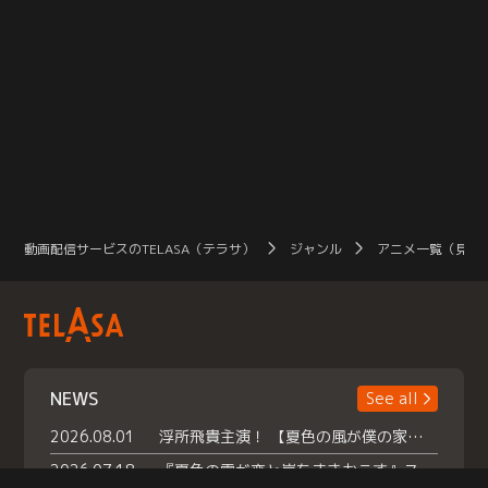
動画配信サービスのTELASA（テラサ）
ジャンル
アニメ一覧（見放
NEWS
See all
2026.08.01
浮所飛貴主演！ 【夏色の風が僕の家にやってきた】 本日よりテラサで独占配信スタート！
2026.07.18
『夏色の雲が恋と嵐をまきおこす』スペシャルメイキング 【Part1】2026年７月18日（土）23時30分～配信スタート！話題のシーンの裏側を大公開！豪華キャスト大集合！ 『武宮家 真夏の家族会議』開催！