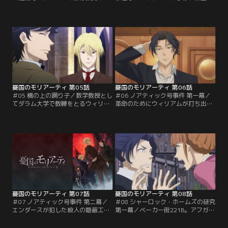
弟を養子に迎えた。しかし養子とい
ベルファー子爵から晩餐に招かれ
えど下級階級（アンダークラス）出
る。贅を尽くした食事の後に案内さ
身者。真の「貴族の子ども」に成り
れた子爵自慢の温室には、希少な植
代わることはできない。家族どころ
物が集められていた。植物の世話を
か使用人たちさえもふたりを見下し
任されているのは庭師のバートンと
虐げる様子に、アルバートは……。
いう男。ウィリアムは、彼の妻のミ
モリアーティ家の三兄弟、アルバー
シェルが子爵を深く恨んでいると聞
ト、ウィリアム、ルイス。血のつな
いたことを思い出す。しかし子爵に
がり以上に…。
横柄な態度で頤使されても…。
憂国のモリアーティ 第05話
憂国のモリアーティ 第06話
＃05 橋の上の踊り子／数学教授とし
＃06 ノアティック号事件 第一幕／
てダラム大学で教鞭をとるウィリア
革命のためにウィリアムが打ち出し
ムは、生徒のルシアンが出掛けたき
た新たな計画。それはロンドンの市
り3日も戻ってきていないことを知
民たちを観客に、世界の歪みが最も
る。しかもルシアンが愛を誓ってい
顕になるような死を演出する“犯罪
た酒場の女給が、橋の上から身を投
の劇場化”。ウィリアムが犯罪劇の
げて亡くなったばかり。大学の経営
最初の舞台として選んだのは、豪華
を手伝うジェントリーのダドリー
客船「ノアティック号」。主演は若
は、特に心配する必要はないと言う
き伯爵、ブリッツ・エンダース。彼
が…。不審に思ったウィリアムはふ
には人狩りをしているという黒い噂
たりの仲間を呼び寄せ…。
があって…。
憂国のモリアーティ 第07話
憂国のモリアーティ 第08話
＃07 ノアティック号事件 第二幕／
＃08 シャーロック・ホームズの研究
エンダースが犯した殺人の隠蔽工作
第一幕／ベーカー街221B。アフガン
を手伝うウィリアム。上手く隠蔽で
戦争帰りの元軍医のジョンは、大家
きたと安心するエンダースだった
であるハドソンのお眼鏡に適い、諮