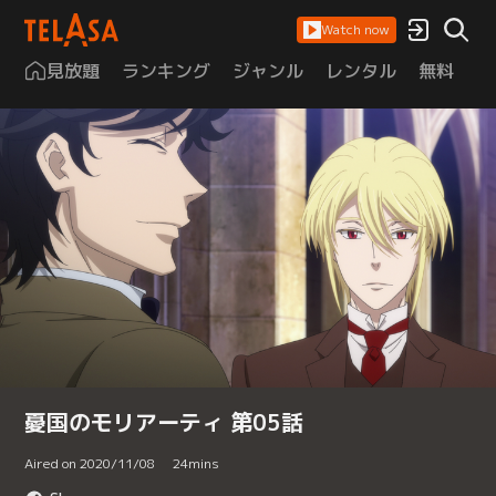
Watch now
見放題
ランキング
ジャンル
レンタル
無料
は
憂国のモリアーティ 第05話
Aired on 2020/11/08
24
mins