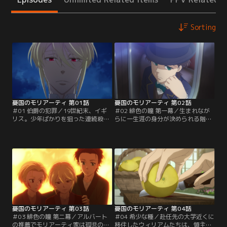
Sorting
憂国のモリアーティ 第01話
憂国のモリアーティ 第02話
＃01 伯爵の犯罪／19世紀末、イギ
＃02 緋色の瞳 第一幕／生まれなが
リス。少年ばかりを狙った連続殺人
らに一生涯の身分が決められる階級
事件がロンドンの市民たちを脅かし
制度は人間同士の差別を生んだ。そ
ていた。ウィリアム・ジェームズ・
んな階級制度を嫌悪するモリアーテ
モリアーティは、被害者の共通点か
ィ伯爵家の嫡男アルバートは、慈善
ら犯人がとある貴族であることを探
活動で訪れたラグド・スクールで不
り当てる。特権階級の立場を利用
思議な魅力を持った孤児の少年に出
し、弱い立場の少年たちを慰み者に
会う。大人顔負けの博識でどんな相
する殺人犯を断罪すべく、“犯罪相
談にも応える彼のもとに自然と集ま
談役（クライムコンサルタン
る人々。そしてアルバートもまた彼
ト）”であるウィリアムが…。
にある提案を持ちかける。
憂国のモリアーティ 第03話
憂国のモリアーティ 第04話
＃03 緋色の瞳 第二幕／アルバート
＃04 希少な種／赴任先の大学近くに
の推薦でモリアーティ家は孤児の兄
移住したウィリアムたちは、領主の