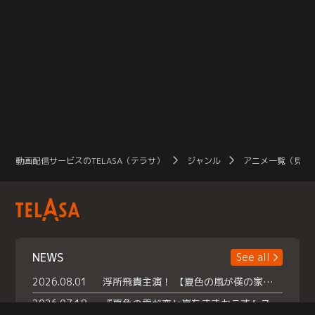
動画配信サービスのTELASA（テラサ）
ジャンル
アニメ一覧（見放
NEWS
See all
2026.08.01
浮所飛貴主演！ 【夏色の風が僕の家にやってきた】 本日よりテラサで独占配信スタート！
2026.07.18
『夏色の雲が恋と嵐をまきおこす』スペシャルメイキング 【Part1】2026年７月18日（土）23時30分～配信スタート！話題のシーンの裏側を大公開！豪華キャスト大集合！ 『武宮家 真夏の家族会議』開催！