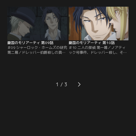
が、ウィリアムたちによる計画の準
問探偵シャーロックの同居人となっ
備は着々と進められていた。船内に
た。しかし出会って早々、なぜかシ
作られた豪華な劇場で、世界初の船
ャーロックがドレッバー伯爵殺害容
上バレエの上演が始まった。そして
疑で逮捕されてしまう！現場には血
その裏で、犯罪劇の幕も切って落と
文字でシャーロックの名前が残され
される…！ウィリアム達に翻弄され
ていたほか、証拠品も多数見つかっ
たエンダースは…。
たというのだが…。
憂国のモリアーティ 第09話
憂国のモリアーティ 第10話
＃09 シャーロック・ホームズの研究
＃10 二人の探偵 第一幕／ノアティ
第二幕／ドレッバー伯爵殺しの真犯
ック号事件、ドレッバー殺し、その
人を探すシャーロックとジョンは、
犯人の後ろには黒幕がいる。しかし
殺害現場で見つけた結婚指輪を餌に
その正体にたどり着く糸口を掴めず
犯人へ罠を仕掛けた。大立ち回りの
苛立つシャーロックは、貴族の不審
すえ、ウィリアムたちに指輪を奪わ
死の話に飛びつくも空振り…。八つ
れるものの、シャーロックの推理で
当たり気味の態度でジョンと大喧嘩
真犯人を突き止める。犯行を認めた
してしまう。そんな帰路の列車の中
1
真犯人からシャーロックはある奇妙
で、偶然にもウィリアムと再会す
な取引を持ち掛けられて...。
る。