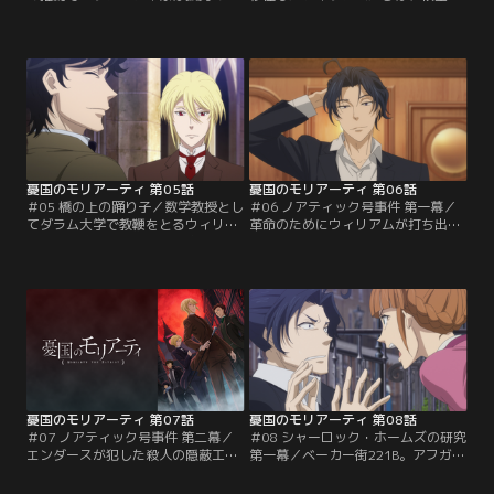
弟を養子に迎えた。しかし養子とい
ベルファー子爵から晩餐に招かれ
えど下級階級（アンダークラス）出
る。贅を尽くした食事の後に案内さ
身者。真の「貴族の子ども」に成り
れた子爵自慢の温室には、希少な植
代わることはできない。家族どころ
物が集められていた。植物の世話を
か使用人たちさえもふたりを見下し
任されているのは庭師のバートンと
虐げる様子に、アルバートは……。
いう男。ウィリアムは、彼の妻のミ
モリアーティ家の三兄弟、アルバー
シェルが子爵を深く恨んでいると聞
ト、ウィリアム、ルイス。血のつな
いたことを思い出す。しかし子爵に
がり以上に…。
横柄な態度で頤使されても…。
憂国のモリアーティ 第05話
憂国のモリアーティ 第06話
＃05 橋の上の踊り子／数学教授とし
＃06 ノアティック号事件 第一幕／
てダラム大学で教鞭をとるウィリア
革命のためにウィリアムが打ち出し
ムは、生徒のルシアンが出掛けたき
た新たな計画。それはロンドンの市
り3日も戻ってきていないことを知
民たちを観客に、世界の歪みが最も
る。しかもルシアンが愛を誓ってい
顕になるような死を演出する“犯罪
た酒場の女給が、橋の上から身を投
の劇場化”。ウィリアムが犯罪劇の
げて亡くなったばかり。大学の経営
最初の舞台として選んだのは、豪華
を手伝うジェントリーのダドリー
客船「ノアティック号」。主演は若
は、特に心配する必要はないと言う
き伯爵、ブリッツ・エンダース。彼
が…。不審に思ったウィリアムはふ
には人狩りをしているという黒い噂
たりの仲間を呼び寄せ…。
があって…。
憂国のモリアーティ 第07話
憂国のモリアーティ 第08話
＃07 ノアティック号事件 第二幕／
＃08 シャーロック・ホームズの研究
エンダースが犯した殺人の隠蔽工作
第一幕／ベーカー街221B。アフガン
を手伝うウィリアム。上手く隠蔽で
戦争帰りの元軍医のジョンは、大家
きたと安心するエンダースだった
であるハドソンのお眼鏡に適い、諮