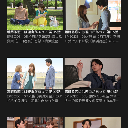
着飾る恋には理由があって 第05話
着飾る恋には理由があって 第06話
EPISODE：05／想いを確認しあった
EPISODE：06／祥吾（向井理）を快
真柴（川口春奈）と駿（横浜流星）
く受け入れた駿（横浜流星）のこと
だが、真柴は駿との価値観の違いを
が、ますますわからなくなる真柴
感じ…。そんなある日、陽人（丸山
（川口春奈）。シェアハウスには新
隆平）をはじめ、真柴や駿をも巻き
たに祥吾が加わり、奇妙な6人の共
込む騒動が！
同生活が始まる。
着飾る恋には理由があって 第07話
着飾る恋には理由があって 第08話
EPISODE：07／駿（横浜流星）のア
EPISODE：08／勤めていた店のオー
ドバイス通り、初島に向かった真柴
ナーの娘で元彼女の葉菜（山本千
（川口春奈）を祥吾（向井理）が訪
尋）と再会した駿（横浜流星）は、
ねてくる。2人は共に島での時間を
店に戻るか悩む。駿とすれ違い不安
過ごすが、とんでもない状況に発展
が増す真柴（川口春奈）に、祥吾
してしまう！
（向井理）は…。