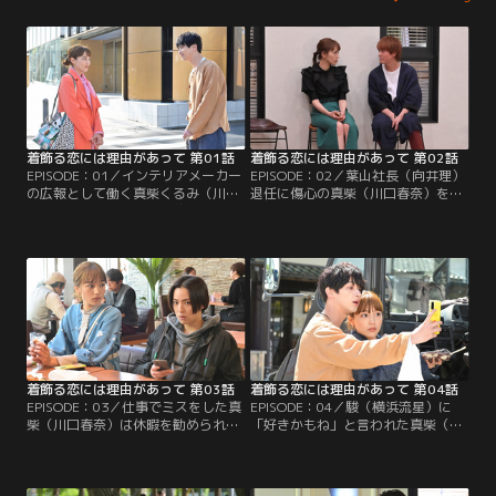
着飾る恋には理由があって 第01話
着飾る恋には理由があって 第02話
EPISODE：01／インテリアメーカー
EPISODE：02／葉山社長（向井理）
の広報として働く真柴くるみ（川口
退任に傷心の真柴（川口春奈）を陽
春奈）。マンションの契約更新を忘
人（丸山隆平）は花見へ誘うが、駿
れて部屋を追い出され、年齢も職種
（横浜流星）たちも行くことに。と
もバラバラの5人でルームシェアを
ころが職場で思わぬハプニングが起
スタートする。
こり真柴は…。
着飾る恋には理由があって 第03話
着飾る恋には理由があって 第04話
EPISODE：03／仕事でミスをした真
EPISODE：04／駿（横浜流星）に
柴（川口春奈）は休暇を勧められ
「好きかもね」と言われた真柴（川
る。一方、羽瀬（中村アン）の絵が
口春奈）は気持ちが揺さぶられるも
コンクールの最終選考に残り、真柴
のの、その真意は分からぬまま帰
たち4人は展示会場近くのキャンプ
宅。一方、職場では来期の新プロジ
場へ行くことに。
ェクトが始動し…。