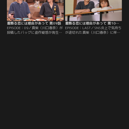
着飾る恋には理由があって 第09話
着飾る恋には理由があって 第10話（最終話）
EPISODE：09／真柴（川口春奈）が
EPISODE：LAST／SNS炎上で気持ち
投稿したバッグに盗作疑惑が発生
が途切れた真柴（川口春奈）に祥吾
し、インフルエンサーの活動が脅か
（向井理）は救いの言葉を掛ける。
される。一方、駿（横浜流星）には
一方、北海道で店を任される話に悩
北海道で店を任せたいというスポン
む駿（横浜流星）。それぞれが出し
サーが現れ…。
た答えとは？