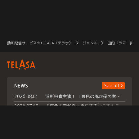
動画配信サービスのTELASA（テラサ）
ジャンル
国内ドラマ一覧（
NEWS
See all
2026.08.01
浮所飛貴主演！ 【夏色の風が僕の家にやってきた】 本日よりテラサで独占配信スタート！
2026.07.18
『夏色の雲が恋と嵐をまきおこす』スペシャルメイキング 【Part1】2026年７月18日（土）23時30分～配信スタート！話題のシーンの裏側を大公開！豪華キャスト大集合！ 『武宮家 真夏の家族会議』開催！
2026.07.15
救命医・遥（今田）の《心揺さぶる過去》や、 麻酔科医・権野（船越英一郎）の《謎多きプライベート》など… 《知られざるエピソード》を独占配信！