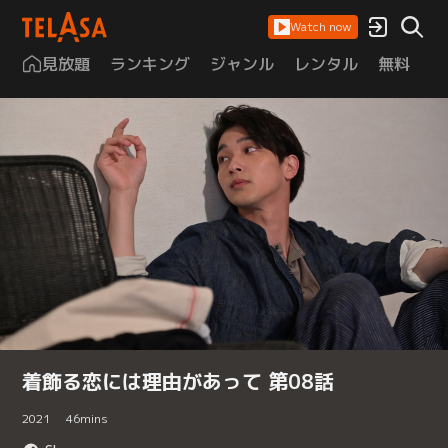
Watch now
見放題
ランキング
ジャンル
レンタル
無料
は
着飾る恋には理由があって 第08話
2021
46
mins