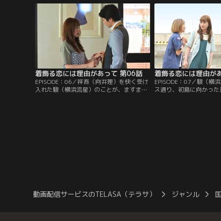
着飾る恋には理由があって 第06話
着飾る恋には理由があ
EPISODE：06／祥吾（向井理）を快く受け
EPISODE：07／駿（
入れた駿（横浜流星）のことが、ますます
ス通り、初島に向かった
わからなくなる真柴（川口春奈）。シェア
を祥吾（向井理）が訪ね
ハウスには新たに祥吾が加わり、奇妙な6
に島での時間を過ごすが
人の共同生活が始まる。
況に発展してしまう！
動画配信サービスのTELASA（テラサ）
ジャンル