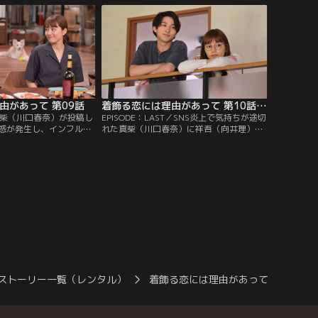
由があって 第09話
着飾る恋には理由があって 第10話（最終話）
9／真柴（川口春奈）が投稿し
EPISODE：LAST／SNS炎上で気持ちが途切
惑が発生し、インフルエ
れた真柴（川口春奈）に祥吾（向井理）は
かされる。一方、駿（横
救いの言葉を掛ける。一方、北海道で店を
道で店を任せたいという
任される話に悩む駿（横浜流星）。それぞ
…。
れが出した答えとは？
ストーリー一覧（レンタル）
着飾る恋には理由があって
着飾