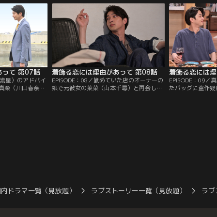
って 第07話
着飾る恋には理由があって 第08話
着飾る恋には理
横浜流星）のアドバイ
EPISODE：08／勤めていた店のオーナーの
EPISODE：0
真柴（川口春奈）
娘で元彼女の葉菜（山本千尋）と再会した
たバッグに盗作疑
てくる。2人は共
駿（横浜流星）は、店に戻るか悩む。駿と
ンサーの活動が脅
、とんでもない状
すれ違い不安が増す真柴（川口春奈）に、
浜流星）には北海
祥吾（向井理）は…。
スポンサーが現れ
国内ドラマ一覧（見放題）
ラブストーリー一覧（見放題）
ラブ