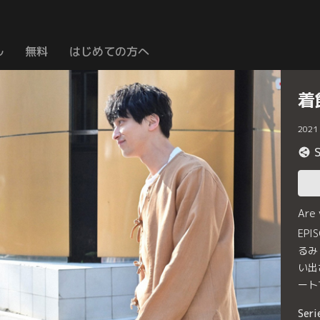
ル
無料
はじめての方へ
着
2021
Are
EP
るみ
い出
ート
Seri