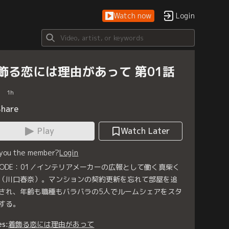
Watch now
Login
飾る恋には理由があって 第01話
1
h
Share
Play
Watch Later
 you the member?
Login
ISODE：01／インテリアメーカーの広報として働く真柴く
（川口春奈）。マンションの契約更新を忘れて部屋を追
され、年齢も職種もバラバラの5人でルームシェアをスタ
する。
es:
着飾る恋には理由があって