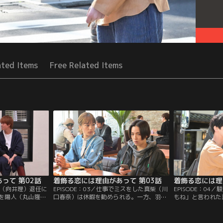
ated Items
Free Related Items
って 第02話
着飾る恋には理由があって 第03話
着飾る恋には理
社長（向井理）退任に
EPISODE：03／仕事でミスをした真柴（川
EPISODE：0
を陽人（丸山隆
口春奈）は休暇を勧められる。一方、羽瀬
もね」と言われた
（横浜流星）たち
（中村アン）の絵がコンクールの最終選考
ちが揺さぶられる
職場で思わぬハプ
に残り、真柴たち4人は展示会場近くのキ
らぬまま帰宅。一
。
ャンプ場へ行くことに。
ロジェクトが始動