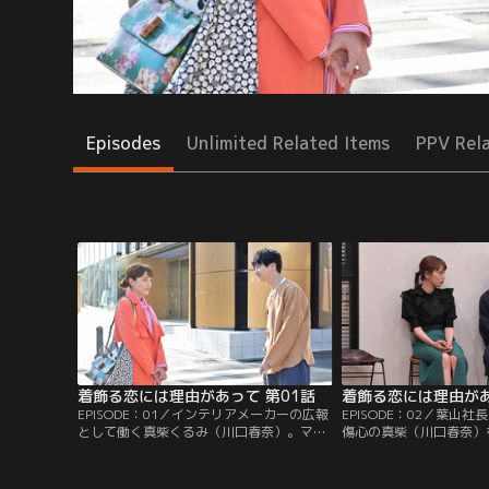
Episodes
Unlimited Related Items
PPV Rel
着飾る恋には理由があって 第01話
着飾る恋には理由があ
EPISODE：01／インテリアメーカーの広報
EPISODE：02／葉山
として働く真柴くるみ（川口春奈）。マン
傷心の真柴（川口春奈）
ションの契約更新を忘れて部屋を追い出さ
平）は花見へ誘うが、駿
れ、年齢も職種もバラバラの5人でルーム
も行くことに。ところが
シェアをスタートする。
ニングが起こり真柴は…