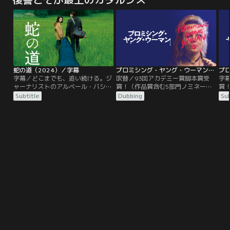
件。
ストによって息をもつかせぬ展開で
惹
繰り広げられる松本清張ドラマ。
京
小
人
中
置
蛇の道（2024）／字幕
プロミシング・ヤング・ウーマン／吹替
字幕／どこまでも、追い続ける。ジ
吹替／93回アカデミー賞脚本賞受
字
ャーナリストのアルベール・バシュ
賞！（作品賞含む5部門ノミネー
賞
レ（ダミアン・ボナール）とパリの
ト）。元医大生キャシーの怒りは限
ト
Subtitle
Dubbing
Sub
とある病院で心療内科医として働く
界突破！予想を鮮やかに裏切る、復
界
新島小夜子（柴咲コウ）は、高級ア
讐エンターテイメント！キャシー
讐
パルトマンの1階で、エレベーター
は、ある事件で医大を中退し、今や
は
から出てきたミナール財団の元会計
カフェの店員として平凡な毎日を送
カ
係ティボー・ラヴァル（マチュー・
っている。その一方、夜ごとバーで
っ
アマルリック）を襲撃。
泥酔したフリをして、お持ち帰りオ
泥
トコたちに裁きを下していた。
ト