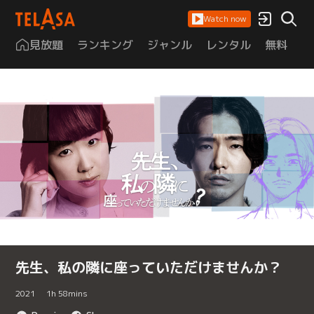
Watch now
見放題
ランキング
ジャンル
レンタル
無料
は
先生、私の隣に座っていただけませんか？
2021
1
h
58
mins