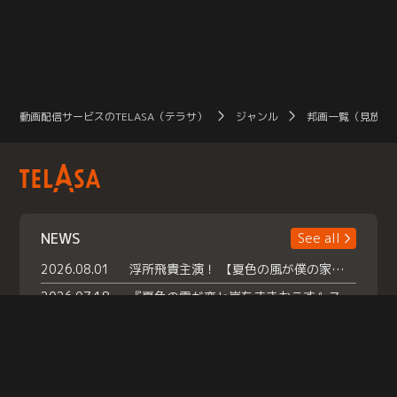
動画配信サービスのTELASA（テラサ）
ジャンル
邦画一覧（見放題
NEWS
See all
2026.08.01
浮所飛貴主演！ 【夏色の風が僕の家にやってきた】 本日よりテラサで独占配信スタート！
2026.07.18
『夏色の雲が恋と嵐をまきおこす』スペシャルメイキング 【Part1】2026年７月18日（土）23時30分～配信スタート！話題のシーンの裏側を大公開！豪華キャスト大集合！ 『武宮家 真夏の家族会議』開催！
2026.07.15
救命医・遥（今田）の《心揺さぶる過去》や、 麻酔科医・権野（船越英一郎）の《謎多きプライベート》など… 《知られざるエピソード》を独占配信！