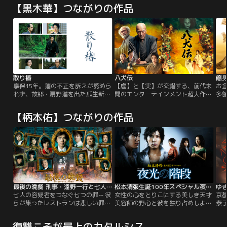
【黒木華】つながりの作品
散り椿
八犬伝
億
享保15年。藩の不正を訴えが認めら
【虚】と【実】が交錯する、前代未
お
れず、故郷・扇野藩を出た瓜生新兵
聞のエンターテインメント超大作。
多
衛（岡田准一）は、連れ添い続けた
時は江戸時代、滝沢馬琴は、友人の
書
妻・篠が病に倒れた折、最期の願い
絵師・葛飾北斎に、構想中の新作を
わ
【柄本佑】つながりの作品
を託される。「采女様を助けていた
語り始める。里見家にかけられた恐
に
だきたいのです……」と。采女と
ろしい呪いを解くために、娘の伏姫
と
は、平山道場・四天王の一人で新兵
が祈りを込めた八つの珠を持つ八人
踏
衛にとって良き友であったが、二人
の剣士が、運命に引き寄せられて集
突
には新兵衛の離郷に関わる大きな因
結し、壮絶な戦いに挑むという物語
円
縁があったのだ。
だ。北斎はたちまち夢中になる。や
く
がて…。
が
最後の晩餐 刑事・遠野一行と七人の容疑者
松本清張生誕100年スペシャル夜光の…
ゆ
七人の容疑者をつなぐ七つの罪-- 彼
女性の心をとりこにする美しき天才
京
らが集ったレストランは悲しい罪の
美容師の野心と彼を独り占めしよう
泰
交差点だった-- 開店初日のイタリア
と群がる女たちの打算…「点と線」
った
ンレストランで起こった放火殺人事
を手がけた竹山洋の脚本、豪華キャ
ど
復讐こそが最上のカタルシス