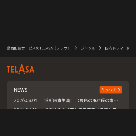
動画配信サービスのTELASA（テラサ）
ジャンル
国内ドラマ一覧（
NEWS
See all
2026.08.01
浮所飛貴主演！ 【夏色の風が僕の家にやってきた】 本日よりテラサで独占配信スタート！
2026.07.18
『夏色の雲が恋と嵐をまきおこす』スペシャルメイキング 【Part1】2026年７月18日（土）23時30分～配信スタート！話題のシーンの裏側を大公開！豪華キャスト大集合！ 『武宮家 真夏の家族会議』開催！
2026.07.15
救命医・遥（今田）の《心揺さぶる過去》や、 麻酔科医・権野（船越英一郎）の《謎多きプライベート》など… 《知られざるエピソード》を独占配信！