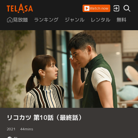
Watch now
見放題
ランキング
ジャンル
レンタル
無料
は
リコカツ 第10話（最終話）
2021
44
mins