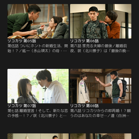
一は会いに行くことに。周囲から
こに咲の元カレ・貴也（高橋光臣）
「新婚旅行」と冷やかされた2人
や紘一（永山瑛太）を慕う純（田辺
は…。
桃子）も集い…。
リコカツ 第05話
リコカツ 第06話
第伍話 ついにホントの新婚生活、開
第六話 家売る夫婦の最後／離婚前
始！？／紘一（永山瑛太）の母・薫
夜、咲（北川景子）は「最後の晩
（宮崎美子）が父・正（酒向芳）に
餐」だと料理を用意して紘一（永山
正式に離婚を迫る。一方、落ち込む
瑛太）を待つが、連絡が取れない。
咲（北川景子）の父・武史（平田
そんな中、咲の担当作家・水無月
満）を心配した紘一が咲の実家に向
（白洲迅）が突然部屋に現れ…。
かうと…。
リコカツ 第07話
リコカツ 第08話
第七話 離婚宣言！そして、新たな恋
第八話 リコカツからの即再婚！？願
の予感…！？／咲（北川景子）と紘
うのはあなたの幸せ…／連（白洲
一（永山瑛太）、それぞれの両親の
迅）から「君のために小説を書きた
離婚が明らかになる。そんな中、連
い」と素直な気持ちを伝えられた咲
（白洲迅）は咲を何かと惑わせ、紘
（北川景子）。一方、紘一（永山瑛
一の元を純（田辺桃子）が手料理を
太）は咲の幸せを願うあまり、貴也