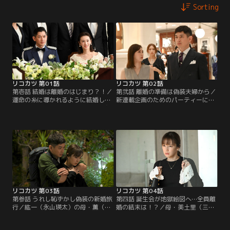
Sorting
リコカツ 第01話
リコカツ 第02話
第壱話 結婚は離婚のはじまり？！／
第弐話 離婚の準備は偽装夫婦から／
運命の糸に導かれるように結婚した
新連載企画のためのパーティーに夫
水口咲（北川景子）と緒原紘一（永
婦で出席してほしいと言われた咲
山瑛太）だったが、早々に大ゲンカ
（北川景子）。しかし、紘一（永山
をし、互いに離婚を言い放つ。それ
瑛太）も同日のバーベキュー大会
を両親に話そうとすると…。
に、夫婦での参加を念押しされ…。
リコカツ 第03話
リコカツ 第04話
第参話 うれし恥ずかし偽装の新婚旅
第四話 誕生会が地獄絵図へ…全員離
行／紘一（永山瑛太）の母・薫（宮
婚の結末は！？／母・美土里（三石
崎美子）が箱根の温泉旅館で働いて
琴乃）が咲（北川景子）たちの新居
いるとわかり、咲（北川景子）と紘
で誕生パーティーを勝手に開く。そ