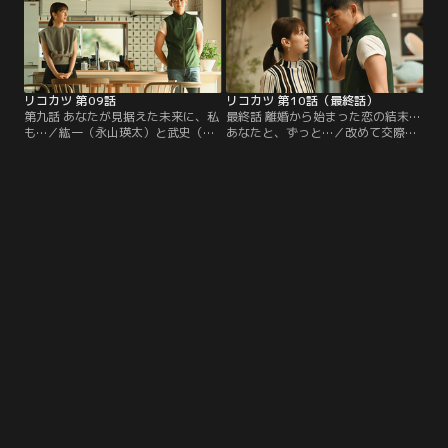
持って訪れ…。
（高橋光臣）を尾行し…。
リコカツ 第09話
リコカツ 第10話（最終話）
第九話 あなたが見据えた未来に、私
最終話 離婚から始まった恋の結末…
も…／紘一（永山瑛太）と武史（平
あなたと、ずっと…／改めて交際を
田満）は、美土里（三石琴乃）が隠
始めた咲（北川景子）と紘一（永山
していたある事実を知る。一方、咲
瑛太）だが、咲に3年間のパリ研修
（北川景子）は、連（白洲迅）に小
の話が出る。その話を偶然聞いた紘
説の結末は咲と紘一次第だと言わ
一はある決意を秘め…。2人が目指
れ…。
す“理想”とは！？