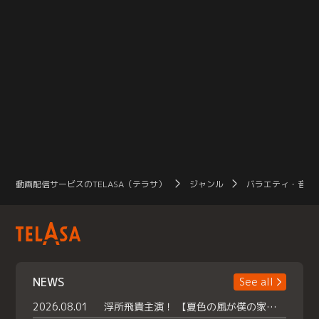
動画配信サービスのTELASA（テラサ）
ジャンル
バラエティ・音楽
NEWS
See all
2026.08.01
浮所飛貴主演！ 【夏色の風が僕の家にやってきた】 本日よりテラサで独占配信スタート！