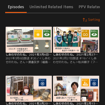
Episodes
Unlimited Related Items
PPV Related I
Sorting
しあわせのたね。 2021年3月6日放送 ＃20
しあわせのたね。 2021年2月27日放送 ＃19
2021年3月6日放送 ＃20／＜しあわ
2021年2月27日放送 ＃19／＜しあ
せのたね。さん＞渡邉友歩（福島県
わせのたね。さん＞松井順子（ファ
浪江町 産業振興課）『エネルギー地
ンタイム代表）『再流通から始める
産地消で次世代まちづくり』東日本
食品ロス削減の一歩』賞味期限切れ
大震災から丸10年…地震や津波、原
にパッケージが変形した商品、さら
発事故によって大きな被害を受けた
にお土産用のご当地お菓子まで…松
福島県浪江町で、新たなまちづくり
井さんが運営するスーパーでは、山
に携わっている渡邉さん。復興の柱
積みになった“ワケあり商品”をお値
のひとつ、水素エネルギーの導入。
打ち価格で販売しています。
しあわせのたね。 2021年2月20日放送 ＃18
しあわせのたね。 2021年2月13日放送 ＃17