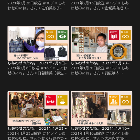
2021年2月20日放送 ＃18／＜しあ
2021年2月13日放送 ＃17／＜しあ
わせのたね。さん＞佐伯美紗子
わせのたね。さん＞金城美由紀（き
（imperfect表参道）『私の“美味し
んじょの本棚 企画・運営）『読書を
い”が誰かの“嬉しい”に』カフェで
通じたつながりが心に豊かさを』本
美味しいものを満喫する、たったそ
と人が出会うだけでなく、人と人が
れだけで誰かを笑顔にできる。そん
つながる場所に…そんな願いを込め
なユニークな取り組みを行っている
て、自身がセレクトした様々なジャ
のが、佐伯さんが運営する
ンルの本をカフェや美容院などに置
「imperfect表参道」です。
かせてもらっている金城さん。
しあわせのたね。 2021年2月6日放送 ＃16
しあわせのたね。 2021年1月30日放送 ＃15
2021年2月6日放送 ＃16／＜しあわ
2021年1月30日放送 ＃15／＜しあ
せのたね。さん＞日暮晴美（学生
わせのたね。さん＞羽広雄太
服・園服リユースPass）『繕った制
（UPCYCLE STUDIO）『新しい価値
服が次の世代へのバトンに』あと半
観で新たな可能性を導く』“拡声器
年で卒業なのに制服のサイズが合わ
の花瓶”や“一輪車の椅子”、さら
ない…そんな悩みに応えてくれるの
に“街灯の室内灯”…羽広さんが運営
が、日暮さんの運営する「学生服・
する「UPCYCLE STUDIO」には、不
園服リユースPass」。サイズが小さ
用品を生まれ変わらせたモノがずら
くなったり、卒業して着なくなった
り！たのしく利用されています。
制服を買い取ってリユースしていま
す。
しあわせのたね。 2021年1月23日放送 ＃14
しあわせのたね。 2021年1月16日放送 ＃13
2021年1月23日放送 ＃14／＜しあ
2021年1月16日放送 ＃13／＜しあ
わせのたね。さん＞おてらおやつク
わせのたね。さん＞大河内愛加