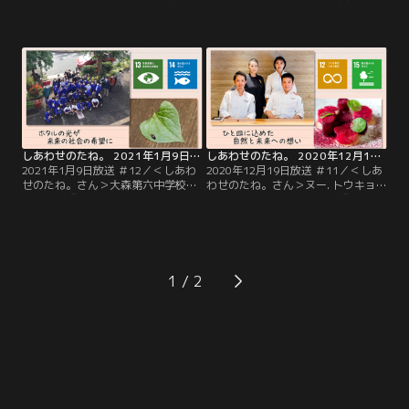
ラブ（林昌寺）『お供え物のおさが
（Dodici代表）『まとう文化で伝統
りがつなぐ笑顔の輪』仏さまへのお
技術継承にも貢献』売れ残りや余り
供え物を“おさがり”としていただ
ものの生地が、誰のカラダにもフィ
き、必要としている人へおすそ分
ットする巻きスカートに変化…大河
け…そんな活動を行っているのが
内さんが手がけるブランド「レナク
「おてらおやつクラブ」です。奈良
ナッタ」のコンセプトは“文化をま
県の安養寺から始まり、いまや宗派
とう”。
を超えて全国の寺院で展開。
しあわせのたね。 2021年1月9日放送 ＃12
しあわせのたね。 2020年12月19日放送 ＃11
2021年1月9日放送 ＃12／＜しあわ
2020年12月19日放送 ＃11／＜しあ
せのたね。さん＞大森第六中学校の
わせのたね。さん＞ヌー. トウキョ
生徒たち『ホタルの光が未来の社会
ウ（フレンチレストラン）『ひと皿
の希望に』池をキレイに掃除して、
に込めた自然と未来への想い』美味
たくさんのホタルを…そんな願いを
しさの追求だけでなく、食を通して
込めて、週1回の掃除を行ってい
社会の課題に向き合う…そんな想い
る、東京・大田区にある大森第六中
をひと皿に込めているのが永田町に
学校の生徒たち。
店を構える「ヌー. トウキョウ」で
1
す。