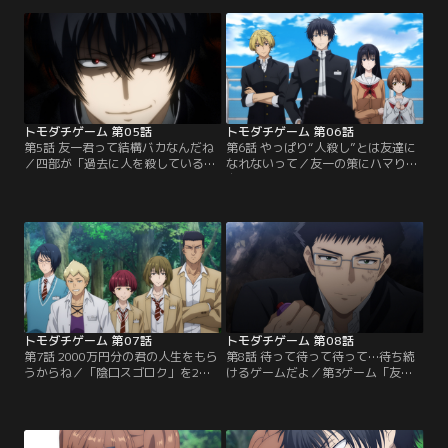
え、バラバラになっていく5人の
出していた天智。次なる手を仕掛け
絆。友一だけが頼りだと縋るゆとり
ようとする天智だが、そんな時、志
に対し、友一がある言葉を掛ける。
法に“スペシャルチャンス”が訪れ
【提供：バンダイチャンネル】
る。【提供：バンダイチャンネル】
トモダチゲーム 第05話
トモダチゲーム 第06話
第5話 友一君って結構バカなんだね
第6話 やっぱり“人殺し”とは友達に
／四部が「過去に人を殺している」
なれないって／友一の策にハマり、
という陰口に衝撃が走る。一方、ペ
自分がトモダチゲームに申し込んだ
ーパーを提出したのは友一だと確信
と自白させられてしまった天智。友
し、予想だにしない展開に困惑する
一による「陰口スゴロク」の種明か
天智。そんな中、友一が裏切り者が
しが始まる……そして、第2ゲームは
わかったと言い出し……！？【提
思いもよらない結末を迎え--【提
供：バンダイチャンネル】
供：バンダイチャンネル】
トモダチゲーム 第07話
トモダチゲーム 第08話
第7話 2000万円分の君の人生をもら
第8話 待って待って待って…待ち続
うからね／「陰口スゴロク」を2人
けるゲームだよ／第3ゲーム「友情
でクリアした友一と天智は、第3ゲ
かくれんぼ」がスタート。圧倒的
ームが始まるまでの3日間洞窟に監
な“天才”を擁するKグループは、数
禁されてしまう。そして次なる第3
的有利な状況でゲームを進めてい
ゲームでは、対戦相手として別の参
く。一方Cグループは、天智が隠れ