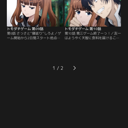
加者たちが待ち受けており……【提
る役に名乗り上げるが、数日経って
供：バンダイチャンネル】
も友一は現れず……。【提供：バン
ダイチャンネル】
トモダチゲーム 第09話
トモダチゲーム 第10話
第9話 さっさと“寝返り”しろよ／ゲ
第10話 第三ゲーム終了ーっ！／友一
ーム開始から2日間スタート地点か
はようやく天智に食料を届けること
ら動かなかった友一が、突如Kグル
に成功する。一方マリアは、自分を
ープへの寝返りを希望。そんな友一
救った恩人である百太郎と千聖との
を信じて隠れ続ける天智だったが、
距離を縮めていく。しかしそれは、
いよいよ体力は限界へと近づいてお
Kグループの人間関係を破壊するた
り……。【提供：バンダイチャンネ
めの友一による仕掛けだった。【提
ル】
供：バンダイチャンネル】
1