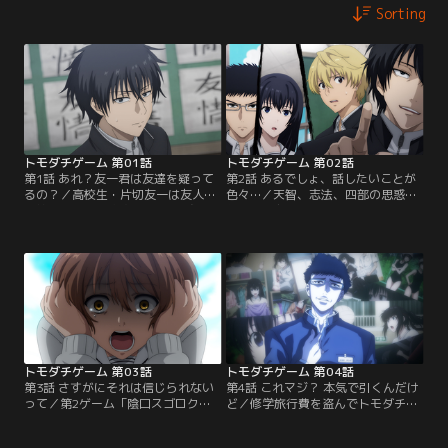
Sorting
トモダチゲーム 第01話
トモダチゲーム 第02話
第1話 あれ？友一君は友達を疑って
第2話 あるでしょ、話したいことが
るの？／高校生・片切友一は友人の
色々…／天智、志法、四部の思惑に
美笠天智、沢良宜志法、四部 誠、心
気付いた友一は、「声を出すこと禁
木ゆとりと充実した日常を送ってい
止」というコックリさんゲームのル
た。ある日クラスで集めた修学旅行
ールを自ら破る。ペナルティとして
費200万円が盗まれる事件が発生。
借金が2倍になってしまうリスクを
更に5人は何者かによって拉致され
負った予想外の行動に、4人は動揺
てしまう。【提供：バンダイチャン
を隠せない。改めてゲームに戻った
ネル】
5人が、最終問題「私たちはこれか
らもずっと友達だ」に対して出した
答えは----。【提供：バンダイチャ
ンネル】
トモダチゲーム 第03話
トモダチゲーム 第04話
第3話 さすがにそれは信じられない
第4話 これマジ？ 本気で引くんだけ
って／第2ゲーム「陰口スゴロク」
ど／修学旅行費を盗んでトモダチゲ
によって、次々と暴露される5人の
ームへ申し込んだ張本人であり、
知られたくない秘密。借金額も増
「陰口スゴロク」で様々な秘密を提