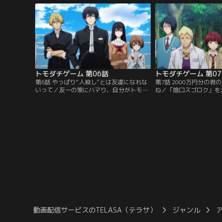
生。更に5人は何者かによって拉致されて
を負った予想外の行動に
しまう。【提供：バンダイチャンネル】
せない。改めてゲームに
終問題「私たちはこれか
だ」に対して出した答えは
バンダイチャンネル】
トモダチゲーム 第06話
トモダチゲーム 第0
第6話 やっぱり“人殺し”とは友達になれな
第7話 2000万円分の
いって／友一の策にハマり、自分がトモダ
ね／「陰口スゴロク」を
チゲームに申し込んだと自白させられてし
友一と天智は、第3ゲー
まった天智。友一による「陰口スゴロク」
日間洞窟に監禁されてし
の種明かしが始まる……そして、第2ゲーム
る第3ゲームでは、対戦
は思いもよらない結末を迎え--【提供：バ
加者たちが待ち受けてお
ンダイチャンネル】
ンダイチャンネル】
動画配信サービスのTELASA（テラサ）
ジャンル