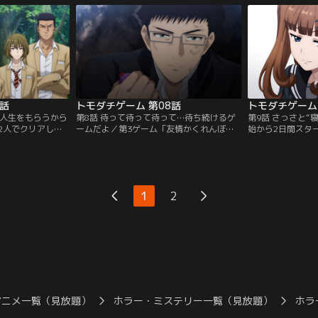
、4人は動揺を隠
に対し、友一がある言葉を掛ける。【提
志法に“スペシャ
戻った5人が、最
供：バンダイチャンネル】
【提供：バンダイ
らもずっと友達
----。【提供：
7話
トモダチゲーム 第08話
トモダチゲーム 
君の人生をもらうから
第8話 待って待って待って…待ち続けるゲ
第9話 さっさと“
2人でクリアした
ームだよ／第3ゲーム「友情かくれんぼ」
始から2日間スタ
ムが始まるまでの3
がスタート。圧倒的な“天才”を擁するKグ
た友一が、突如K
まう。そして次な
ループは、数的有利な状況でゲームを進め
望。そんな友一を
相手として別の参
ていく。一方Cグループは、天智が隠れる
ったが、いよいよ
り……【提供：バ
役に名乗り上げるが、数日経っても友一は
おり……。【提供
現れず……。【提供：バンダイチャンネ
1
2
ル】
アニメ一覧（見放題）
ホラー・ミステリー一覧（見放題）
ホラ