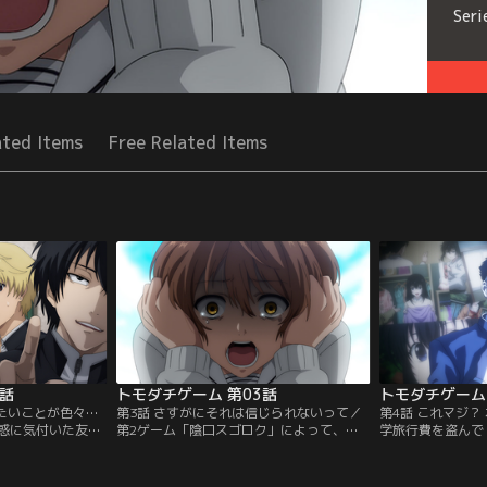
Seri
ated Items
Free Related Items
2話
トモダチゲーム 第03話
トモダチゲーム 
したいことが色々…
第3話 さすがにそれは信じられないって／
第4話 これマジ？
惑に気付いた友一
第2ゲーム「陰口スゴロク」によって、
学旅行費を盗んで
」というコックリ
次々と暴露される5人の知られたくない秘
んだ張本人であり
ら破る。ペナルテ
密。借金額も増え、バラバラになっていく
様々な秘密を提出
ってしまうリスク
5人の絆。友一だけが頼りだと縋るゆとり
を仕掛けようとす