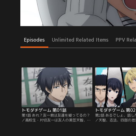
Episodes
Unlimited Related Items
PPV Rel
トモダチゲーム 第01話
トモダチゲーム 第0
第1話 あれ？友一君は友達を疑ってるの？
第2話 あるでしょ、話
／高校生・片切友一は友人の美笠天智、沢
／天智、志法、四部の思
良宜志法、四部 誠、心木ゆとりと充実した
は、「声を出すこと禁止
日常を送っていた。ある日クラスで集めた
さんゲームのルールを自
修学旅行費200万円が盗まれる事件が発
ィとして借金が2倍にな