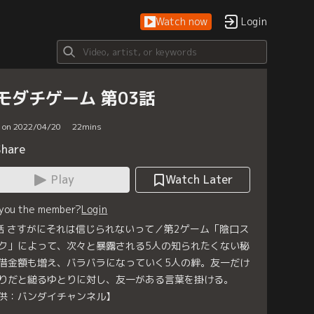
Watch now
Login
モダチゲーム 第03話
d on 2022/04/20
22
mins
Share
Play
Watch Later
 you the member?
Login
話 さすがにそれは信じられないって／第2ゲーム「陰口ス
ク」によって、次々と暴露される5人の知られたくない秘
借金額も増え、バラバラになっていく5人の絆。友一だけ
りだと縋るゆとりに対し、友一がある言葉を掛ける。
供：バンダイチャンネル】