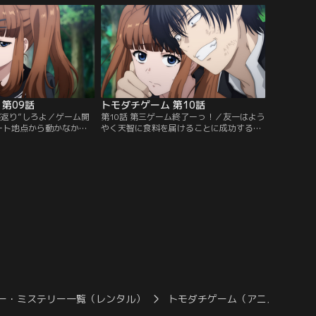
ルチャンス”が訪れる。
がわかったと言い出し……！？【提供：バ
チャンネル】
ンダイチャンネル】
第09話
トモダチゲーム 第10話
寝返り”しろよ／ゲーム開
第10話 第三ゲーム終了ーっ！／友一はよう
ート地点から動かなかっ
やく天智に食料を届けることに成功する。
グループへの寝返りを希
一方マリアは、自分を救った恩人である百
信じて隠れ続ける天智だ
太郎と千聖との距離を縮めていく。しかし
体力は限界へと近づいて
それは、Kグループの人間関係を破壊する
：バンダイチャンネル】
ための友一による仕掛けだった。【提供：
バンダイチャンネル】
ー・ミステリー一覧（レンタル）
トモダチゲーム（アニメ）