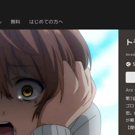
ル
無料
はじめての方へ
ト
Aire
Are
第3
ゴロ
密。
が頼
【提