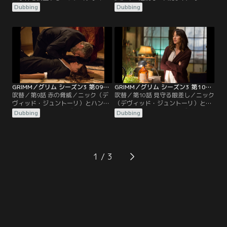
ド・ジュントーリ）。100年前から
センの伝説にある邪悪なサンタの仕
Dubbing
Dubbing
の都市伝説がポートランドの下水道
業らしい。ニック（デヴィッド・ジ
で現実になる。ヨーロッパでは、ア
ュントーリ）とハンク（ラッセル・
ダリンド（クレア・コフィー）がヴ
ホーンズビー）は捜査でやりすぎて
ィクトル王子（ゲスト・スター、ア
しまう。モンロー（サイラス・ウェ
レクシス・デニソフ）と出会う。ヴ
イア・ミッチェル）はジュリエット
ィクトルは再従兄弟エリックの死に
（ビッツィー・トゥロック）の助力
責任ある者を処罰するのが目的だ。
を得てロザリー（ブリー・ターナ
ー）を喜ばせようとするが…。
GRIMM／グリム シーズン3 第09話／吹替
GRIMM／グリム シーズン3 第10話／吹替
吹替／第9話 赤の脅威／ニック（デ
吹替／第10話 見守る眼差し／ニック
ヴィッド・ジュントーリ）とハンク
（デヴィッド・ジュントーリ）とハ
（ラッセル・ホーンズビー）が捜査
ンク（ラッセル・ホーンズビー）は
Dubbing
Dubbing
するヴェッセンは治療師だが、その
ギャングがらみの殺人事件現場へ。
能力には治癒以上の危険が伴う。ジ
ハンクの理学療法士ズーリ（ゲス
ュリエット（ビッツィー・トゥロッ
ト・スター、シャロン・リール）が
ク）は夫婦問題でもめている友人を
捜査に巻き込まれてしまい、事件は
泊める。ハンクは理学療法士ズーリ
思いがけない方向へ。ジュリエット
1
（ゲスト・スター、シャロン・リー
（ビッツィー・トゥロック）は友人
ル）に好意を寄せる。
がヴェッセンであると知り…。