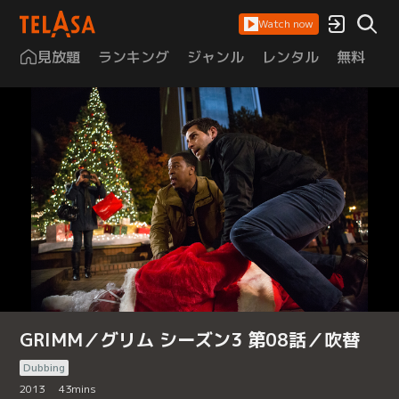
Watch now
見放題
ランキング
ジャンル
レンタル
無料
は
GRIMM／グリム シーズン3 第08話／吹替
Dubbing
2013
43
mins