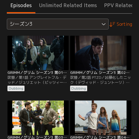
Episodes
Unlimited Related Items
PPV Related I
シーズン3
Sorting
GRIMM／グリム シーズン3 第01話／吹替
GRIMM／グリム シーズン3 第02話／吹替
吹替／第1話 アングレイトフル・デ
吹替／第2話 PTZD／凶暴化したニッ
ッド／ジュリエット（ビッツィー・
ク（デヴィッド・ジュントーリ）を
トゥロック）、モンロー（サイラ
追跡するモンロー（サイラス・ウェ
Dubbing
Dubbing
ス・ウェイア・ミッチェル）、ロザ
イア・ミッチェル）、ハンク（ラッ
リー（ブリー・ターナー）はハンク
セル・ホーンズビー）、ロザリー
（ラッセル・ホーンズビー）の応援
（ブリー・ターナー）、ジュリエッ
を得て、ゾンビの襲撃を防ぎなが
ト（ビッツィー・トゥロック）。被
ら、ニック（デヴィッド・ジュント
害が広がる前に捜し出して回復させ
ーリ）はどうなったのか調べようと
ねばならない。レナード警部（サッ
する。真実を知るレナード警部（サ
シャ・ロイズ）はゾンビ騒ぎの後片
ッシャ・ロイズ）は…。
付け。
GRIMM／グリム シーズン3 第03話／吹替
GRIMM／グリム シーズン3 第04話／吹替