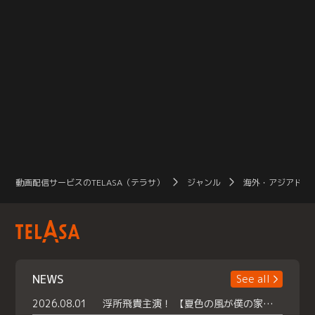
動画配信サービスのTELASA（テラサ）
ジャンル
海外・アジアドラ
NEWS
See all
2026.08.01
浮所飛貴主演！ 【夏色の風が僕の家にやってきた】 本日よりテラサで独占配信スタート！